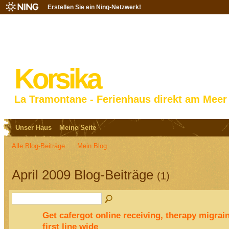
Erstellen Sie ein Ning-Netzwerk!
Korsika
La Tramontane - Ferienhaus direkt am Meer
Unser Haus
Meine Seite
Alle Blog-Beiträge
Mein Blog
April 2009 Blog-Beiträge
(1)
Get cafergot online receiving, therapy migra
first line wide