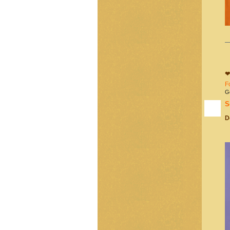
❤
F
G
S
D