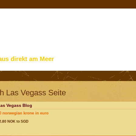
aus direkt am Meer
h Las Vegass Seite
Las Vegass Blog
0 norwegian krone in euro
2.80 NOK to SGD