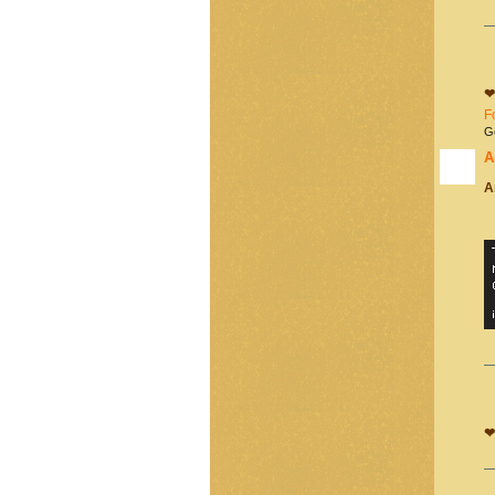
❤
F
G
A
A
❤