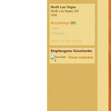
North Las Vegas
North Las Vegas, NV
USA
(80)
Blog-Beiträge
Fotos
Fotoalben
North Las Vegass Apps
Empfangene Geschenke
Etwas schenken