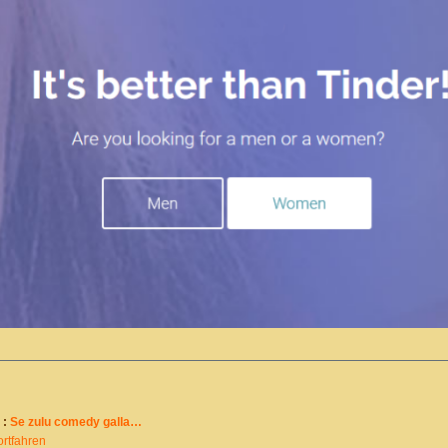
 :
Se zulu comedy galla…
ortfahren