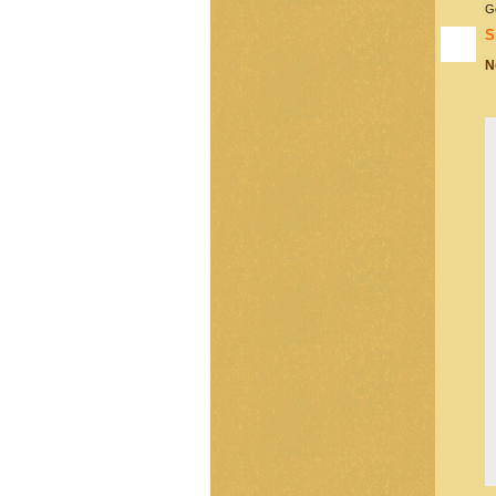
G
S
N