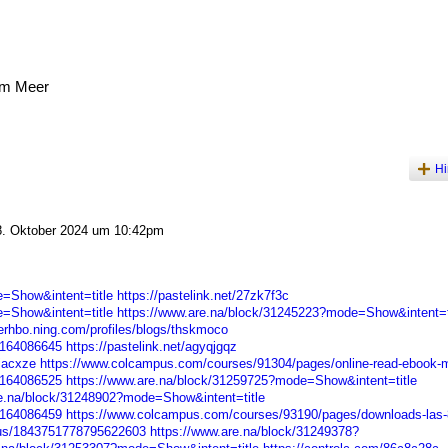
am Meer
Hi
. Oktober 2024 um 10:42pm
=Show&intent=title
https://pastelink.net/27zk7f3c
=Show&intent=title
https://www.are.na/block/31245223?mode=Show&intent=t
terhbo.ning.com/profiles/blogs/thskmoco
t/164086645
https://pastelink.net/agyqjgqz
bjacxze
https://www.colcampus.com/courses/91304/pages/online-read-ebook-m
t/164086525
https://www.are.na/block/31259725?mode=Show&intent=title
re.na/block/31248902?mode=Show&intent=title
t/164086459
https://www.colcampus.com/courses/93190/pages/downloads-las-8
atus/1843751778795622603
https://www.are.na/block/31249378?