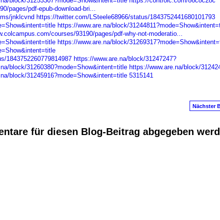
e.na/block/31253307?mode=Show&intent=title
https://controlc.com/86c8c28c
0/pages/pdf-epub-download-bri...
ums/jnklcvnd
https://twitter.com/LSteele68966/status/1843752441680101793
=Show&intent=title
https://www.are.na/block/31244811?mode=Show&intent=ti
w.colcampus.com/courses/93190/pages/pdf-why-not-moderatio...
=Show&intent=title
https://www.are.na/block/31269317?mode=Show&intent=t
=Show&intent=title
atus/1843752260779814987
https://www.are.na/block/31247247?
e.na/block/31260380?mode=Show&intent=title
https://www.are.na/block/31242
e.na/block/31245916?mode=Show&intent=title
5315141
Nächster B
ntare für diesen Blog-Beitrag abgegeben wer
anus
. Powered by
E