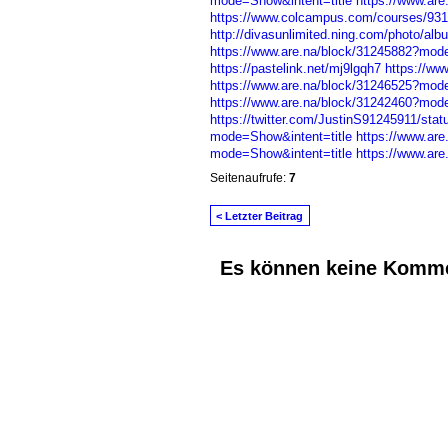
mode=Show&intent=title
https://www.ar
https://www.colcampus.com/courses/9319
http://divasunlimited.ning.com/photo/alb
https://www.are.na/block/31245882?mode
https://pastelink.net/mj9lgqh7
https://ww
https://www.are.na/block/31246525?mode
https://www.are.na/block/31242460?mode
https://twitter.com/JustinS91245911/st
mode=Show&intent=title
https://www.ar
mode=Show&intent=title
https://www.ar
Seitenaufrufe:
7
< Letzter Beitrag
Es können keine Komme
© 2026 Erstellt von
Jochen und Susanne J