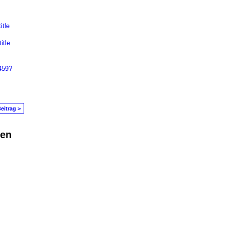
tle
itle
459?
eitrag >
den
in Problem melden
|
Nutzungsbedingungen