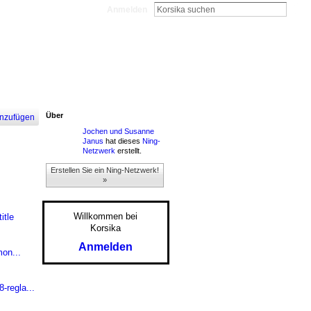
Anmelden
Über
nzufügen
Jochen und Susanne
Janus
hat dieses
Ning-
Netzwerk
erstellt.
Erstellen Sie ein Ning-Netzwerk!
»
Willkommen bei
itle
Korsika
Anmelden
on...
-regla...