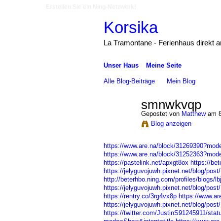
Erstellen Sie ein Ning-Netzwerk!
Korsika
La Tramontane - Ferienhaus direkt 
Unser Haus
Meine Seite
Alle Blog-Beiträge
Mein Blog
smnwkvqp
Gepostet von
Matthew
am 8
Blog anzeigen
https://www.are.na/block/31269390?mode
https://www.are.na/block/31252363?mode
https://pastelink.net/apxgt8ox
https://be
https://jelyguvojuwh.pixnet.net/blog/pos
http://beterhbo.ning.com/profiles/blogs/l
https://jelyguvojuwh.pixnet.net/blog/pos
https://rentry.co/3rg4vx8p
https://www.a
https://jelyguvojuwh.pixnet.net/blog/pos
https://twitter.com/JustinS91245911/st