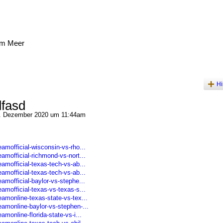
am Meer
Hi
dfasd
 Dezember 2020 um 11:44am
amofficial-wisconsin-vs-rho...
amofficial-richmond-vs-nort...
amofficial-texas-tech-vs-ab...
amofficial-texas-tech-vs-ab...
amofficial-baylor-vs-stephe...
amofficial-texas-vs-texas-s...
amonline-texas-state-vs-tex...
amonline-baylor-vs-stephen-...
monline-florida-state-vs-i...