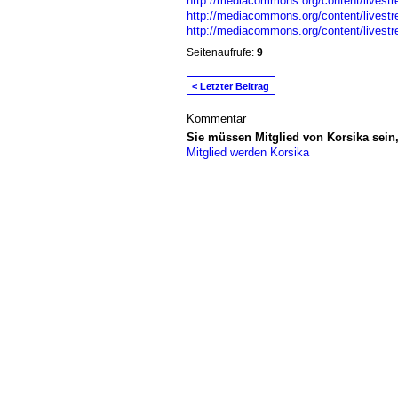
http://mediacommons.org/content/livestre
http://mediacommons.org/content/livestr
http://mediacommons.org/content/livestr
Seitenaufrufe:
9
< Letzter Beitrag
Kommentar
Sie müssen Mitglied von Korsika sei
Mitglied werden Korsika
© 2026 Erstellt von
Jochen und Susanne J