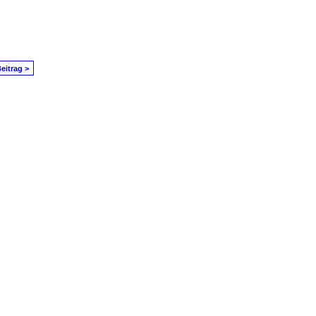
eitrag >
in Problem melden
|
Nutzungsbedingungen