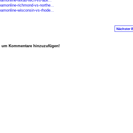
amonline-texas-tech-vs-abil...
eamonline-richmond-vs-northe...
eamonline-wisconsin-vs-rhode...
Nächster B
n, um Kommentare hinzuzufügen!
anus
. Powered by
E