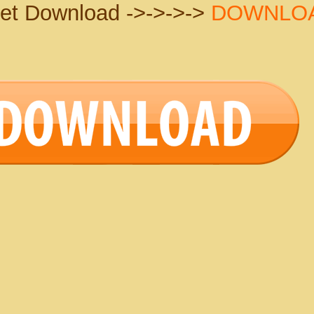
let Download ->->->->
DOWNLO