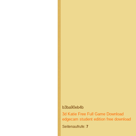
b3ba90eb4b
3d Katie Free Full Game Download
edgecam student edition free download
Seitenaufrufe:
7