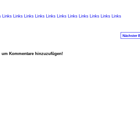
s
Links
Links
Links
Links
Links
Links
Links
Links
Links
Links
Links
Nächster B
n, um Kommentare hinzuzufügen!
anus
. Powered by
E