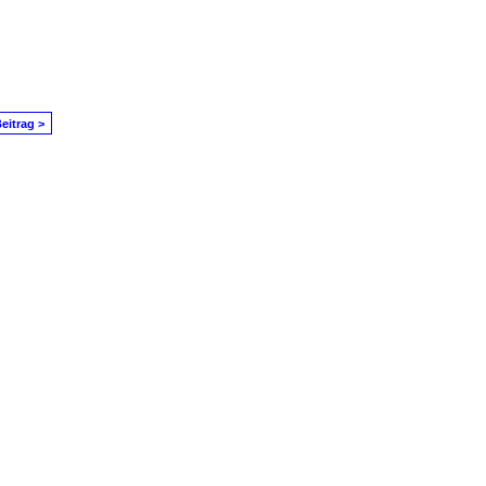
eitrag >
in Problem melden
|
Nutzungsbedingungen