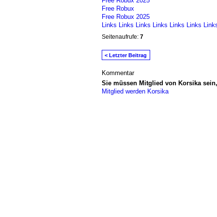
Free Robux 2025
Free Robux
Free Robux 2025
Links
Links
Links
Links
Links
Links
Link
Seitenaufrufe:
7
< Letzter Beitrag
Kommentar
Sie müssen Mitglied von Korsika sei
Mitglied werden Korsika
© 2026 Erstellt von
Jochen und Susanne J