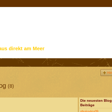
aus direkt am Meer
Hin
log
(8)
Die neuesten Blog
Beiträge
ghujiuykiu09