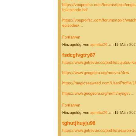
https://vouproifsc.com/forums/topic/engs
fullepisode-hd/
https://vouproifsc.com/forums/topic/watch-
episodes/…
Fortfahren
Hinzugefügt von
apmilka26
am 11. März 20
fsdcgfvgtry87
https://www.getrevue.co/profile/Jujutsu-K
https://www.geogebra.org/m/svru74nw
https://magicseaweed.com/User/Profile/1
https://www.geogebra.org/m/m7nysgvv…
Fortfahren
Hinzugefügt von
apmilka26
am 11. März 20
tghutjhuyju98
https://www.getrevue.co/profile/Season-1