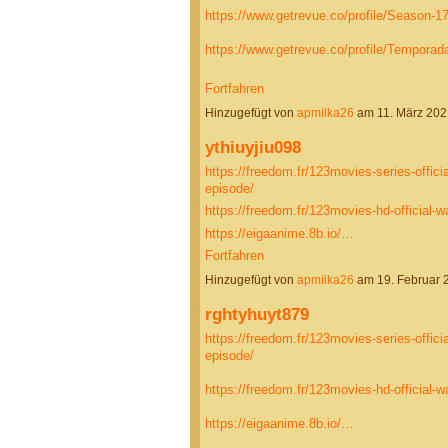
https://www.getrevue.co/profile/Season-
https://www.getrevue.co/profile/Tempor
Fortfahren
Hinzugefügt von
apmilka26
am 11. März 20
ythiuyjiu098
https://freedom.fr/123movies-series-offici
episode/
https://freedom.fr/123movies-hd-official-w
https://eigaanime.8b.io/…
Fortfahren
Hinzugefügt von
apmilka26
am 19. Februar
rghtyhuyt879
https://freedom.fr/123movies-series-offici
episode/
https://freedom.fr/123movies-hd-official-w
https://eigaanime.8b.io/…