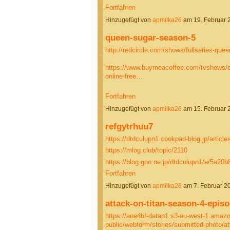
Fortfahren
Hinzugefügt von
apmilka26
am 19. Februar
queen-sugar-season-5
http://redcircle.com/shows/fullseries-que
https://www.buymeacoffee.com/tvshows/en
online-free…
Fortfahren
Hinzugefügt von
apmilka26
am 15. Februar
refgytrhuu7
https://dtdculupn1.cookpad-blog.jp/articl
https://mlog.club/topic/2110
https://blog.goo.ne.jp/dtdculupn1/e/5a
Fortfahren
Hinzugefügt von
apmilka26
am 7. Februar 
attack-on-titan-season-4-epis
https://ane4bf-datap1.s3-eu-west-1.ama
public/webform/stories/submitted-photo/a