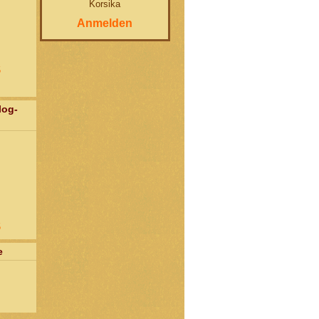
Korsika
Anmelden
5
log-
5
e