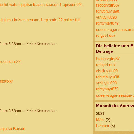
ub-hd-watch-jujutsu-kaisen-season-1-episode-22-
fsdcgfvgtry87
tghutjhuyju98
ythiuyjiu098
jujutsu-kaisen-season-1-episode-22-online-full-
rghtyhuyt879
queen-sugar-season-
refgytrhuu7
21 um 5:36pm — Keine Kommentare
Die beliebtesten B
Beiträge
fsdcgfvgtry87
aisen-s1-e22
refgytrhuu7
ghujiuykiu09
tghutjhuyju98
608983/
ythiuyjiu098
rghtyhuyt879
queen-sugar-season-
Monatliche Archiv
21 um 3:58pm — Keine Kommentare
2021
März
(3)
Februar
(5)
-Jujutsu-Kaisen