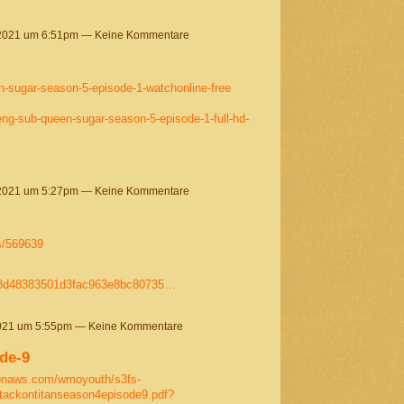
 2021 um 6:51pm — Keine Kommentare
en-sugar-season-5-episode-1-watchonline-free
g-sub-queen-sugar-season-5-episode-1-full-hd-
 2021 um 5:27pm — Keine Kommentare
es/569639
20b8d48383501d3fac963e8bc80735…
2021 um 5:55pm — Keine Kommentare
ode-9
zonaws.com/wmoyouth/s3fs-
ttackontitanseason4episode9.pdf?