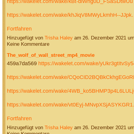
https://wakelet.com/wake/kBt-diWng0D_FSaSDtwUu
https://wakelet.com/wake/khJiqV8MWyLkmhH--JJp
Fortfahren
Hinzugefügt von
Trisha Haley
am 26. Dezember 2021 u
Keine Kommentare
The_wolf_of_wall_street_mp4_movie
459a7da569
https://wakelet.com/wake/yUkr3gtItvSy
https://wakelet.com/wake/CQoCID2BQBkCkhgEGoR
https://wakelet.com/wake/4WB_ko5BHMP3p4L6LUL
https://wakelet.com/wake/vt0Eyj-MNvpXSjASYKGR
Fortfahren
Hinzugefügt von
Trisha Haley
am 26. Dezember 2021 u
Keine Kommentare