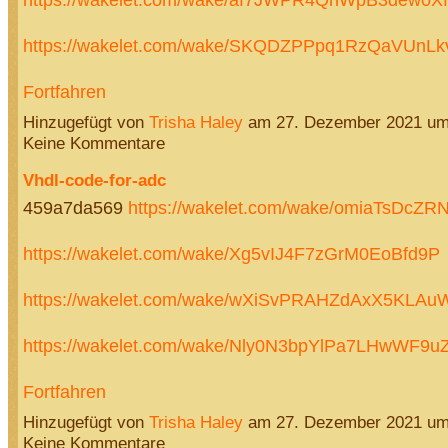
https://wakelet.com/wake/SKQDZPPpq1RzQaVUnL
Fortfahren
Hinzugefügt von
Trisha Haley
am 27. Dezember 2021 u
Keine Kommentare
Vhdl-code-for-adc
459a7da569
https://wakelet.com/wake/omiaTsDcZ
https://wakelet.com/wake/Xg5vIJ4F7zGrM0EoBfd9P
https://wakelet.com/wake/wXiSvPRAHZdAxX5KLAu
https://wakelet.com/wake/Nly0N3bpYlPa7LHwWF9
Fortfahren
Hinzugefügt von
Trisha Haley
am 27. Dezember 2021 u
Keine Kommentare