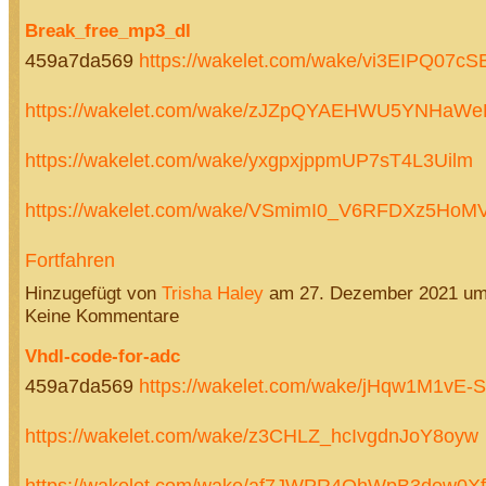
Break_free_mp3_dl
459a7da569
https://wakelet.com/wake/vi3EIPQ0
https://wakelet.com/wake/zJZpQYAEHWU5YNHaWe
https://wakelet.com/wake/yxgpxjppmUP7sT4L3Uilm
https://wakelet.com/wake/VSmimI0_V6RFDXz5Ho
Fortfahren
Hinzugefügt von
Trisha Haley
am 27. Dezember 2021 u
Keine Kommentare
Vhdl-code-for-adc
459a7da569
https://wakelet.com/wake/jHqw1M1vE-S
https://wakelet.com/wake/z3CHLZ_hcIvgdnJoY8oyw
https://wakelet.com/wake/af7JWPR4QhWpB3dew0X