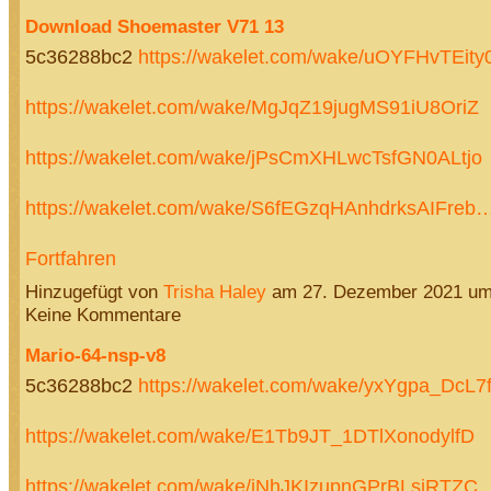
Download Shoemaster V71 13
5c36288bc2
https://wakelet.com/wake/uOYFHvTEi
https://wakelet.com/wake/MgJqZ19jugMS91iU8OriZ
https://wakelet.com/wake/jPsCmXHLwcTsfGN0ALtjo
https://wakelet.com/wake/S6fEGzqHAnhdrksAIFreb
Fortfahren
Hinzugefügt von
Trisha Haley
am 27. Dezember 2021 u
Keine Kommentare
Mario-64-nsp-v8
5c36288bc2
https://wakelet.com/wake/yxYgpa_DcL
https://wakelet.com/wake/E1Tb9JT_1DTlXonodylfD
https://wakelet.com/wake/iNhJKIzupnGPrBLsjRTZC