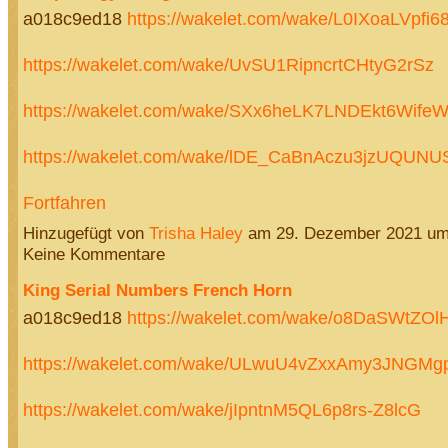
a018c9ed18
https://wakelet.com/wake/L0IXoaLVpfi6
https://wakelet.com/wake/UvSU1RipncrtCHtyG2rSz
https://wakelet.com/wake/SXx6heLK7LNDEkt6Wife
https://wakelet.com/wake/lDE_CaBnAczu3jzUQUN
Fortfahren
Hinzugefügt von
Trisha Haley
am 29. Dezember 2021 u
Keine Kommentare
King Serial Numbers French Horn
a018c9ed18
https://wakelet.com/wake/o8DaSWtZO
https://wakelet.com/wake/ULwuU4vZxxAmy3JNGMgp
https://wakelet.com/wake/jIpntnM5QL6p8rs-Z8lcG