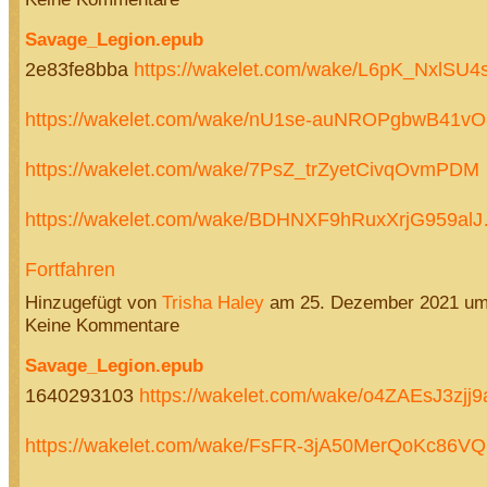
Savage_Legion.epub
2e83fe8bba
https://wakelet.com/wake/L6pK_NxlSU
https://wakelet.com/wake/nU1se-auNROPgbwB41vO
https://wakelet.com/wake/7PsZ_trZyetCivqOvmPDM
https://wakelet.com/wake/BDHNXF9hRuxXrjG959al
Fortfahren
Hinzugefügt von
Trisha Haley
am 25. Dezember 2021 u
Keine Kommentare
Savage_Legion.epub
1640293103
https://wakelet.com/wake/o4ZAEsJ3zjj
https://wakelet.com/wake/FsFR-3jA50MerQoKc86VQ