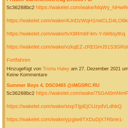
5c36288bc2
https://wakelet.com/wake/MqWy_NHwR
https://wakelet.com/wake/4UnDzWqH1nwCLD4LO6
https://wakelet.com/wake/tvX8Rm6F4m-Y-IW6sytKq
https://wakelet.com/wake/vzkqEZ-zREGHJ51S3GR
Fortfahren
Hinzugefügt von
Trisha Haley
am 27. Dezember 2021 u
Keine Kommentare
Summer Boys 4, DSC0493 @iMGSRC.RU
5c36288bc2
https://wakelet.com/wake/75GAt0mf4
https://wakelet.com/wake/sixpTIjpEjCUzydVLdhkQ
https://wakelet.com/wake/yjzgiw9TXDuDjX7Rbne1-