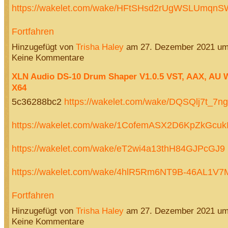
https://wakelet.com/wake/HFtSHsd2rUgWSLUmqn
Fortfahren
Hinzugefügt von
Trisha Haley
am 27. Dezember 2021 u
Keine Kommentare
XLN Audio DS-10 Drum Shaper V1.0.5 VST, AAX, AU 
X64
5c36288bc2
https://wakelet.com/wake/DQSQlj7t_7n
https://wakelet.com/wake/1CofemASX2D6KpZkGcuk
https://wakelet.com/wake/eT2wi4a13thH84GJPcGJ9
https://wakelet.com/wake/4hlR5Rm6NT9B-46AL1V
Fortfahren
Hinzugefügt von
Trisha Haley
am 27. Dezember 2021 u
Keine Kommentare