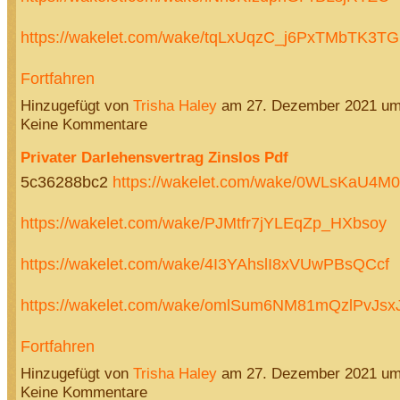
https://wakelet.com/wake/tqLxUqzC_j6PxTMbTK3T
Fortfahren
Hinzugefügt von
Trisha Haley
am 27. Dezember 2021 u
Keine Kommentare
Privater Darlehensvertrag Zinslos Pdf
5c36288bc2
https://wakelet.com/wake/0WLsKaU4
https://wakelet.com/wake/PJMtfr7jYLEqZp_HXbsoy
https://wakelet.com/wake/4I3YAhslI8xVUwPBsQCcf
https://wakelet.com/wake/omlSum6NM81mQzlPvJs
Fortfahren
Hinzugefügt von
Trisha Haley
am 27. Dezember 2021 u
Keine Kommentare