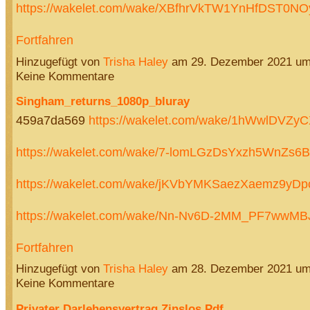
https://wakelet.com/wake/XBfhrVkTW1YnHfDST0N
Fortfahren
Hinzugefügt von
Trisha Haley
am 29. Dezember 2021 u
Keine Kommentare
Singham_returns_1080p_bluray
459a7da569
https://wakelet.com/wake/1hWwlDVZy
https://wakelet.com/wake/7-lomLGzDsYxzh5WnZs6B
https://wakelet.com/wake/jKVbYMKSaezXaemz9yDp
https://wakelet.com/wake/Nn-Nv6D-2MM_PF7wwMB
Fortfahren
Hinzugefügt von
Trisha Haley
am 28. Dezember 2021 u
Keine Kommentare
Privater Darlehensvertrag Zinslos Pdf