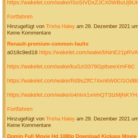
https://wakelet.com/wake/ISoSIVDxZJCX0WBuUj9
Fortfahren
Hinzugefügt von
Trisha Haley
am 29. Dezember 2021 u
Keine Kommentare
Renault-premium-common-faults
a018c9ed18
https://wakelet.com/wake/bNinE21pRV
https://wakelet.com/wake/kuGzi3379GpitseeXmF6C
https://wakelet.com/wake/Rd9sZlfC74xn6W0CGOdB
https://wakelet.com/wake/o4nivx1vnmQTStzMjNKY
Fortfahren
Hinzugefügt von
Trisha Haley
am 29. Dezember 2021 u
Keine Kommentare
Domin Full Movie Hd 1080p Download Kickass Movie