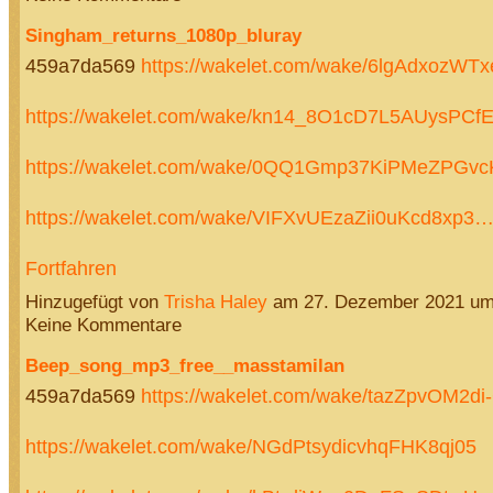
Singham_returns_1080p_bluray
459a7da569
https://wakelet.com/wake/6lgAdxozWT
https://wakelet.com/wake/kn14_8O1cD7L5AUysPCf
https://wakelet.com/wake/0QQ1Gmp37KiPMeZPGv
https://wakelet.com/wake/VIFXvUEzaZii0uKcd8xp3
Fortfahren
Hinzugefügt von
Trisha Haley
am 27. Dezember 2021 u
Keine Kommentare
Beep_song_mp3_free__masstamilan
459a7da569
https://wakelet.com/wake/tazZpvOM2
https://wakelet.com/wake/NGdPtsydicvhqFHK8qj05