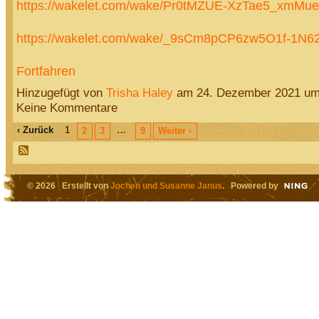
https://wakelet.com/wake/Pr0tMZUE-XzTae5_xmMue
https://wakelet.com/wake/_9sCm8pCP6zw5O1f-1N
Fortfahren
Hinzugefügt von
Trisha Haley
am 24. Dezember 2021 u
Keine Kommentare
‹ Zurück
1
…
2
3
9
Weiter ›
© 2026 Erstellt von
Jochen und Susanne Janus
. Powered by