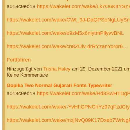
a018c9ed18
https://wakelet.com/wake/Lk7O6K4YSz
https://wakelet.com/wake/CWt_9J-DaQPSeNgLUyS
https://wakelet.com/wake/e9zM5x6niytmPllyvvBNL
https://wakelet.com/wake/cn8ZUlv-drRYzanYor4r6…
Fortfahren
Hinzugefügt von
Trisha Haley
am 29. Dezember 2021 u
Keine Kommentare
Gopika Two Normal Gujarati Fonts Typewriter
a018c9ed18
https://wakelet.com/wake/Hd8SwHTD
https://wakelet.com/wake/-YvHhCPNChYz97qFzdCIy
https://wakelet.com/wake/mxjNvQ09K17Dxeb7WrNg