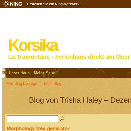
Erstellen Sie ein Ning-Netzwerk!
Korsika
La Tramontane - Ferienhaus direkt am Meer
Unser Haus
Meine Seite
Alle Blog-Beiträge
Mein Blog
Blog von Trisha Haley – Deze
Morphology-tree-generator