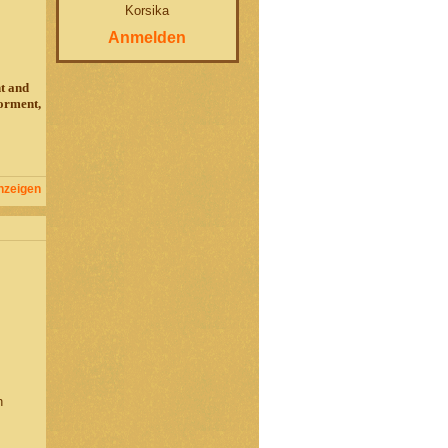
Korsika
Anmelden
nt and
torment,
nzeigen
h