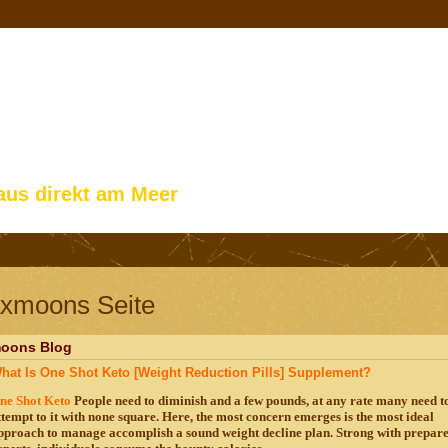
aus direkt am Meer
axmoons Seite
oons Blog
hat Is One Shot Keto [Weight Reduction Pills] Supplement?
ne Shot Keto
People need to diminish and a few pounds, at any rate many need t
ttempt to it with none square. Here, the most concern emerges is the most ideal
pproach to manage accomplish a sound weight decline plan. Strong with prepar