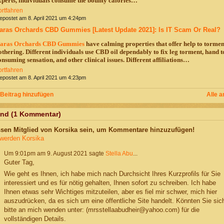
xperts, individuals consume the bounty calories…
ortfahren
postet am 8. April 2021 um 4:24pm
aras Orchards CBD Gummies [Latest Update 2021]: Is IT Scam Or Real?
aras Orchards CBD Gummies
have calming properties that offer help to torme
othering. Different individuals use CBD oil dependably to fix leg torment, hand 
onsuming sensation, and other clinical issues. Different affiliations…
ortfahren
postet am 8. April 2021 um 4:23pm
Beitrag hinzufügen
Alle a
nd (1 Kommentar)
sen Mitglied von Korsika sein, um Kommentare hinzuzufügen!
 werden Korsika
Um 9:01pm am 9. August 2021 sagte
Stella Abu
...
Guter Tag,
Wie geht es Ihnen, ich habe mich nach Durchsicht Ihres Kurzprofils für Sie
interessiert und es für nötig gehalten, Ihnen sofort zu schreiben. Ich habe
Ihnen etwas sehr Wichtiges mitzuteilen, aber es fiel mir schwer, mich hier
auszudrücken, da es sich um eine öffentliche Site handelt. Könnten Sie sic
bitte an mich wenden unter: (mrsstellaabudheir@yahoo.com) für die
vollständigen Details.