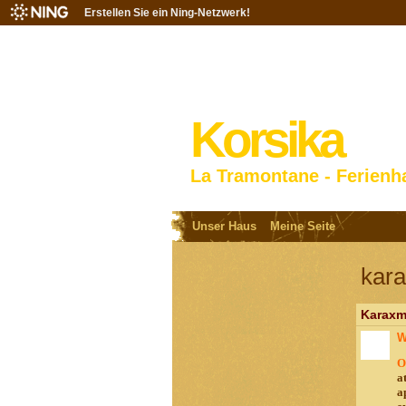
Erstellen Sie ein Ning-Netzwerk!
Korsika
La Tramontane - Ferienh
Unser Haus
Meine Seite
kar
Karaxm
W
O
a
a