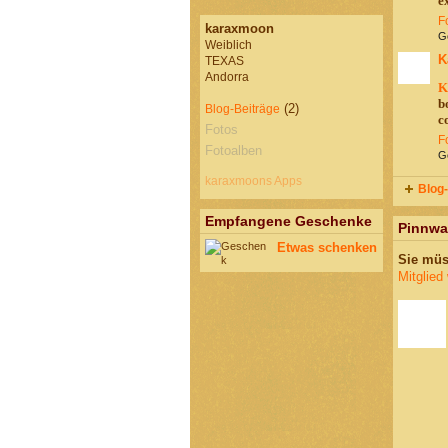
e
F
karaxmoon
Ge
Weiblich
K
TEXAS
Andorra
K
b
(2)
Blog-Beiträge
c
Fotos
F
Fotoalben
Ge
karaxmoons Apps
Blog-
Empfangene Geschenke
Pinnwa
Etwas schenken
Sie müs
Mitglied