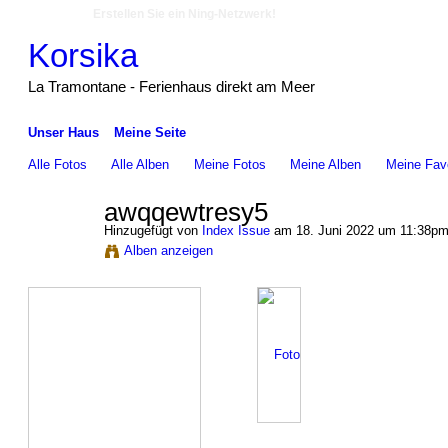
Erstellen Sie ein Ning-Netzwerk!
Korsika
La Tramontane - Ferienhaus direkt am Meer
Unser Haus
Meine Seite
Alle Fotos
Alle Alben
Meine Fotos
Meine Alben‎
Meine Favo
awqqewtresy5
Hinzugefügt von
Index Issue
am 18. Juni 2022 um 11:38p
Alben anzeigen