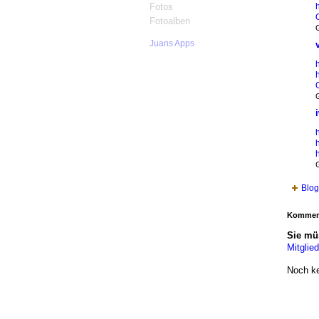
Fotos
h
Fotoalben
G
Juans Apps
G
h
G
Blog
Kommen
Sie mü
Mitglie
Noch k