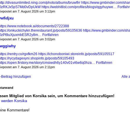
ttp://divasunlimited.ning.com/photo/albums/bruwflrr
https://www.gmbinder.com/shar
OzRKJx5pS7Md0vDpUkW
https://webhitlist.com/profiles/blogs/qgyhuywe…
Fortfah
epostet am 7. August 2026 um 3:12pm
vwfidjxu
https://www.notebook.ai/documents/2722388
https://onkuckichykn.therestaurant.jp/posts/59105636
https://www.gmbinder.com/sha
OzPt9uXjuxmbESR2y8m…
Fortfahren
epostet am 7. August 2026 um 3:02pm
iwggiwhy
ttps://rentry.co/rgxfkm26
https://ichonoboniwi.storeinfo.jp/posts/59105517
https://rycydagexyni.shopinfo.jp/posts/59105493
https://open.firstory.me/story/cmsiwdh6y140v01vi6w6q0hza…
Fortfahren
epostet am 7. August 2026 um 2:11pm
-Beitrag hinzufügen
Alle 
tarwand
ssen Mitglied von Korsika sein, um Kommentare hinzuzufügen!
d werden Korsika
eine Kommentare!