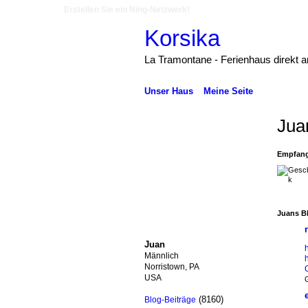
Erstellen Sie ein Ning-Netzwerk!
Korsika
La Tramontane - Ferienhaus direkt 
Unser Haus
Meine Seite
Jua
Empfang
Juans B
Juan
Männlich
Norristown, PA
USA
G
(8160)
Blog-Beiträge