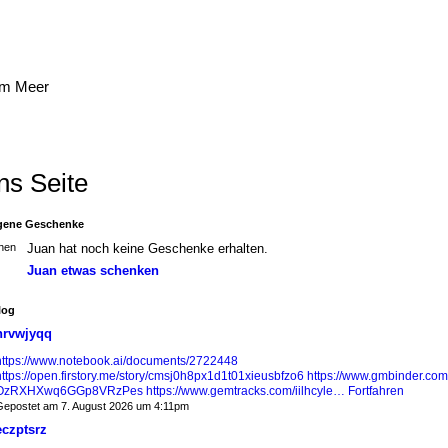
am Meer
ns Seite
ene Geschenke
Juan hat noch keine Geschenke erhalten.
Juan etwas schenken
log
nrvwjyqq
https://www.notebook.ai/documents/2722448
https://open.firstory.me/story/cmsj0h8px1d1t01xieusbfzo6
https://www.gmbinder.com
OzRXHXwq6GGp8VRzPes
https://www.gemtracks.com/iilhcyle…
Fortfahren
epostet am 7. August 2026 um 4:11pm
eczptsrz