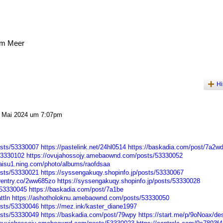
am Meer
Hi
 Mai 2024 um 7:07pm
osts/53330007
https://pastelink.net/24hl0514
https://baskadia.com/post/7a2w
53330102
https://ovujahossojy.amebaownd.com/posts/53330052
caisu1.ning.com/photo/albums/raofdsaa
osts/53330021
https://syssengakuqy.shopinfo.jp/posts/53330067
/rentry.co/2ww685zo
https://syssengakuqy.shopinfo.jp/posts/53330028
/53330045
https://baskadia.com/post/7a1be
ttln
https://ashotholoknu.amebaownd.com/posts/53330050
osts/53330046
https://mez.ink/kaster_diane1997
osts/53330049
https://baskadia.com/post/79wpy
https://start.me/p/9oNoax/de