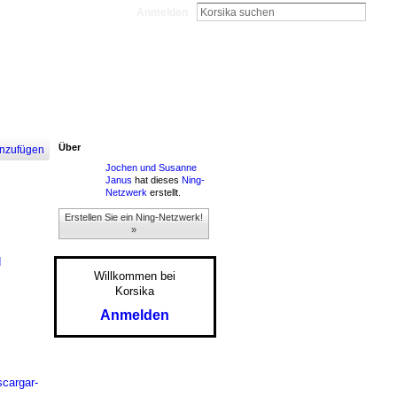
Anmelden
Über
nzufügen
Jochen und Susanne
Janus
hat dieses
Ning-
Netzwerk
erstellt.
Erstellen Sie ein Ning-Netzwerk!
»
d
Willkommen bei
Korsika
Anmelden
scargar-