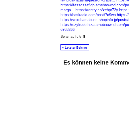
la-huida-natasha-preston-gratis...
https:
https://ifassossafigh.amebaownd.com/p
marga...
https://rentry.co/zehpr72y
https
https://baskadia.com/post/7a9wo
https:/
https://vexobamabuss.shopinfo.jp/posts
https://ezykudothiza.amebaownd.com/p
6763266
Seitenaufrufe:
8
< Letzter Beitrag
Es können keine Komme
© 2026 Erstellt von
Jochen und Susanne J