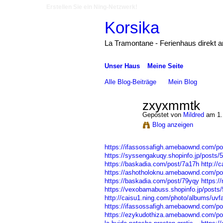
Erstellen Sie ein Ning-Netzwerk!
Korsika
La Tramontane - Ferienhaus direkt 
Unser Haus
Meine Seite
Alle Blog-Beiträge
Mein Blog
zxyxmmtk
Gepostet von
Mildred
am 1.
Blog anzeigen
https://ifassossafigh.amebaownd.com/p
https://syssengakuqy.shopinfo.jp/posts/
https://baskadia.com/post/7a17h
http://
https://ashotholoknu.amebaownd.com/p
https://baskadia.com/post/79yqy
https:/
https://vexobamabuss.shopinfo.jp/posts
http://caisu1.ning.com/photo/albums/uvfa
https://ifassossafigh.amebaownd.com/p
https://ezykudothiza.amebaownd.com/p