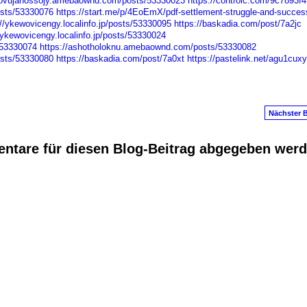
//ovujahossojy.amebaownd.com/posts/53330023
https://controlc.com/9c7893f4
osts/53330076
https://start.me/p/4EoEmX/pdf-settlement-struggle-and-succes
://ykewovicengy.localinfo.jp/posts/53330095
https://baskadia.com/post/7a2jc
/ykewovicengy.localinfo.jp/posts/53330024
/53330074
https://ashotholoknu.amebaownd.com/posts/53330082
osts/53330080
https://baskadia.com/post/7a0xt
https://pastelink.net/agu1cuxy
Nächster B
ntare für diesen Blog-Beitrag abgegeben wer
anus
. Powered by
E