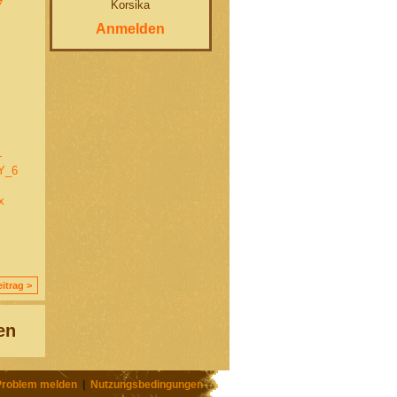
Korsika
7
Anmelden
-
Y_6
x
itrag >
en
Problem melden
|
Nutzungsbedingungen