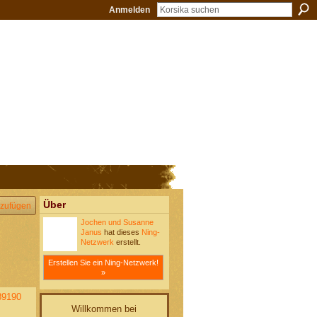
Anmelden
Über
zufügen
Jochen und Susanne
Janus
hat dieses
Ning-
Netzwerk
erstellt.
Erstellen Sie ein Ning-Netzwerk!
»
89190
Willkommen bei