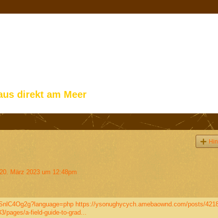
aus direkt am Meer
Hin
0. März 2023 um 12:48pm
61SnlC4Og2g?language=php
https://ysonughycych.amebaownd.com/posts/421
pages/a-field-guide-to-grad...