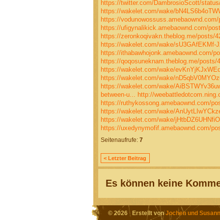
https://twitter.com/DambrosioScott/stat
https://wakelet.com/wake/bN4LS6b4oT
https://vodunowossuss.amebaownd.com/
https://ufigynalikick.amebaownd.com/pos
https://zeronkoqivakn.theblog.me/posts/
https://wakelet.com/wake/sU3GAfEKMf-J
https://ithabawhojonk.amebaownd.com/p
https://qoqosuneknam.theblog.me/posts/
https://wakelet.com/wake/evKnYjKJxWE
https://wakelet.com/wake/nD5qbV0MYOz
https://wakelet.com/wake/AiBSTWYv36
between-u...
http://weebattledotcom.ning.c
https://ruthykossong.amebaownd.com/po
https://wakelet.com/wake/AnUytLIwYCkz
https://wakelet.com/wake/jHtbDZ6UHNfi
https://uxedynymofif.amebaownd.com/po
Seitenaufrufe:
7
< Letzter Beitrag
Es können keine Kommen
© 2026 Erstellt von
Jochen und Susann