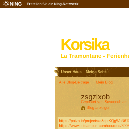
Erstellen Sie ein Ning-Netzwerk!
Korsika
La Tramontane - Ferienh
Unser Haus
Meine Seite
Alle Blog-Beiträge
Mein Blog
zsgzlxob
Gepostet von
Savannah
am 2
Blog anzeigen
https://paiza.io/projects/q8dprKQgWbN
https://www.colcampus.com/courses/89033/