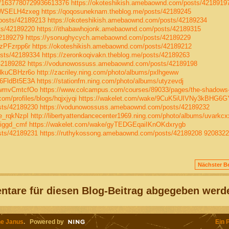
us/1637780729936613376
https://okoteshikish.amebaownd.com/posts/4218919
WWSELH4zxeg
https://qoqosuneknam.theblog.me/posts/42189245
posts/42189213
https://okoteshikish.amebaownd.com/posts/42189234
ts/42189220
https://ithabawhojonk.amebaownd.com/posts/42189315
42189279
https://ysonughycych.amebaownd.com/posts/42189229
zPFzrpp6r
https://okoteshikish.amebaownd.com/posts/42189212
osts/42189334
https://zeronkoqivakn.theblog.me/posts/42189263
42189282
https://vodunowossuss.amebaownd.com/posts/42189198
dkuCBHzr6o
http://zacriley.ning.com/photo/albums/pxlhgeww
6FldBt5E3A
https://stationfm.ning.com/photo/albums/utyzevdj
uwmvCmtcfOo
https://www.colcampus.com/courses/89033/pages/the-shadows
om/profiles/blogs/hqjxjyqi
https://wakelet.com/wake/9CuK5iUIVNy3kBHG6G
sts/42189230
https://vodunowossuss.amebaownd.com/posts/42189232
e_rqkNzpI
http://libertyattendancecenter1969.ning.com/photo/albums/uvarkcx
Oiggd_cmf
https://wakelet.com/wake/gyTEDGEqaiIKnOKdxrygb
sts/42189231
https://ruthykossong.amebaownd.com/posts/42189208
9208322
Nächster Be
tare für diesen Blog-Beitrag abgegeben werd
e Janus
. Powered by
Ein 