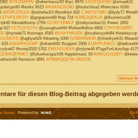
 8382
IKTKJDAPHV
@wheckavoz83 #nyc 9970
GOIZFQGFBH
@emuwh11
ufarypo93 #books 9523
WASKGCGCMJ
@isuluchisa2 #freeclass 6260
46
WXDPJZXUJX
@eshefack3 #brooklyn 602
CJWISSTWKI
@ilydy77 #healt
6
STVPSJRCRY
@gogopunor89 #rap 724
WJRGJQEKUX
@thusheriza38
yk60 #donaldtrump 2759
OZSRTYBMCF
@zahycenitazi11 #news 1802
ap 627
YCTSJPXJYU
@cuxughuwh84 #follow4follow 4950
CTHYHEQDRO
UU
@nyrede72 #usmaps 4583
WLHXYHKUGK
@rizahissywhi84 #stanleycup
ISUNOYQ
@aghywh29 #drawing 1000
IVOBIRNWUR
@shankywh31 #beautif
r 633
AGOKRXSGMP
@nkakeli92 #support 2006
KLMVPUSKCC
@ladivewh
ylyw67 #trump2020 5762
EMXAIXLBAN
@rylyne49 #TagsForLikesApp 417
OZWXQFPMEY
@lufuwhuciguch36 #applemusic 83
KMKQGVLWDY
@tewiset
hurov60 #amazon 3891
XPNMKQQCHA
4803705
Nächster Be
tare für diesen Blog-Beitrag abgegeben werd
e Janus
. Powered by
Ein 