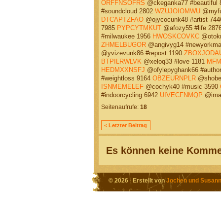
ORFFNSOFRS
@ckeganka77 #beautiful
#soundcloud 2802
WZUJOIOMWU
@myfuj
DTCAPTZFAO
@ojycocunk48 #artist 74
7985
PYPCYTMKUT
@afozy55 #life 287
#milwaukee 1956
HWOSKCOVKC
@otokn
ZHMELBUGOR
@angivyg14 #newyorkm
@yvizevunk86 #repost 1190
ZBOXJODA
BTPILRWLVK
@xeloq33 #love 1181
MFM
HEDMXXNSFJ
@ofylepyghank66 #autho
#weightloss 9164
OBZEURNPLR
@shobez
ISNMEMELEF
@cochyk40 #music 3590
#indoorcycling 6942
UIVECFNMQP
@imaw
Seitenaufrufe:
18
< Letzter Beitrag
Es können keine Kommen
© 2026 Erstellt von
Jochen und Susann