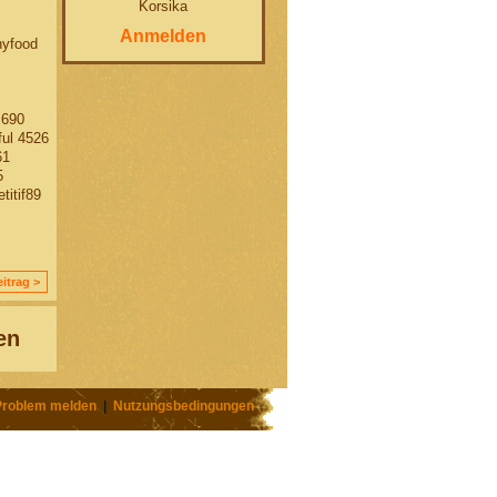
Korsika
Anmelden
hyfood
 690
ul 4526
61
5
itif89
itrag >
en
Problem melden
|
Nutzungsbedingungen