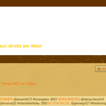
aus direkt am Meer
Hin
 Februar 2022 um 1:55pm
ZVWNPN
@amemith73 #losangeles 3833
WHFAUBQCBQ
@taknychexet14
@evasoq32 #orlandobirthday 1893
KCXGKDVCOC
@gemaqyli27 #hboboxing