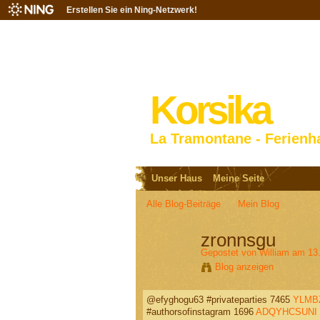
Erstellen Sie ein Ning-Netzwerk!
Korsika
La Tramontane - Ferienh
Unser Haus
Meine Seite
Alle Blog-Beiträge
Mein Blog
zronnsgu
Gepostet von
William
am 13.
Blog anzeigen
@efyghogu63 #privateparties 7465
YLMB
#authorsofinstagram 1696
ADQYHCSUNI