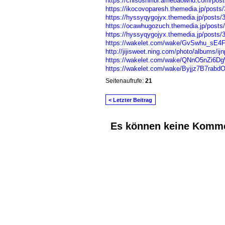
https://chisoshifibi.amebaownd.com/pos
https://ikocovoparesh.themedia.jp/posts
https://hyssyqygojyx.themedia.jp/posts
https://ocawhugozuch.themedia.jp/posts
https://hyssyqygojyx.themedia.jp/posts
https://wakelet.com/wake/GvSwhu_sE
http://jijisweet.ning.com/photo/albums/ij
https://wakelet.com/wake/QNnO5nZi6Dg
https://wakelet.com/wake/Byjjz7B7rab
Seitenaufrufe:
21
< Letzter Beitrag
Es können keine Komme
© 2026 Erstellt von
Jochen und Susanne J