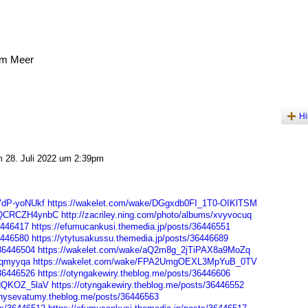
am Meer
Hi
 28. Juli 2022 um 2:39pm
VdP-yoNUkf
https://wakelet.com/wake/DGgxdb0FI_1T0-OIKlTSM
R3QCRCZH4ynbC
http://zacriley.ning.com/photo/albums/xvyvocuq
6446417
https://efumucankusi.themedia.jp/posts/36446551
6446580
https://ytytusakussu.themedia.jp/posts/36446689
/36446504
https://wakelet.com/wake/aQ2m8g_2jTiPAX8a9MoZq
glqmyyqa
https://wakelet.com/wake/FPA2UmgOEXL3MpYuB_0TV
/36446526
https://otyngakewiry.theblog.me/posts/36446606
iNQKOZ_5laV
https://otyngakewiry.theblog.me/posts/36446552
chysevatumy.theblog.me/posts/36446563