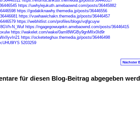
ts/36446512
https://efumucankusi.themedia.jp/posts/36446517
/36446545
https://uwhylejukuth.amebaownd.com/posts/36445882
/36446598
https://godakiknawhy.themedia.jp/posts/36446556
/36446681
https://vuwhawichakn.themedia.jp/posts/36446457
/36446579
https://webhitlist.com/profiles/blogs/vqfgcuyw
4F8GVh-N_Wuf
https://ngagegowuqekn.amebaownd.com/posts/36446415
npxulw
https://wakelet.com/wake/0aml8WGBy9gnMlIx0Id9r
WxIlyvIn21
https://ocketeteghuv.themedia.jp/posts/36446498
dOcUHU9lYS
5203259
Nächster B
ntare für diesen Blog-Beitrag abgegeben wer
anus
. Powered by
E