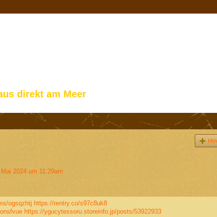
aus direkt am Meer
Hin
 Mai 2024 um 11:29am
ums/ogsqzhtj
https://rentry.co/s97c8uk8
jonsfvue
https://ygucytessoru.storeinfo.jp/posts/53922933