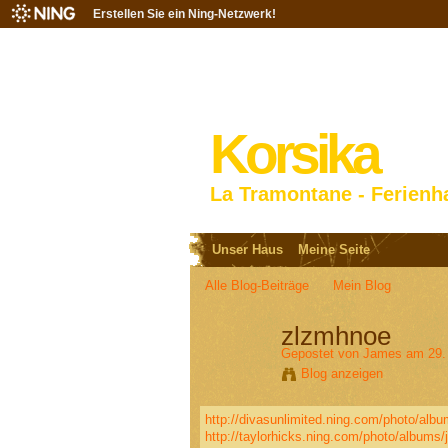
Erstellen Sie ein Ning-Netzwerk!
Korsika
La Tramontane - Ferienh
Unser Haus
Meine Seite
Alle Blog-Beiträge
Mein Blog
zlzmhnoe
Gepostet von
James
am 29.
Blog anzeigen
http://divasunlimited.ning.com/photo/alb
http://taylorhicks.ning.com/photo/albums/