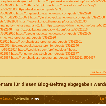
-girl-a-novel-by-erin-duf...
https://qupebokekacu.storeinfo.jp/posts/5392293
ts/53922908
https://bitbin.it/zBfpk3Se/
https://baskadia.com/post/7sq4l
sts/53922883
https://baskadia.com/post/7sq3q
ts/53922935
https://ungalazokure.amebaownd.com/posts/53922928
1795748422366155071
https://ylurekegypok.amebaownd.com/posts/53922888
osts/53922938
https://jewysukohico.themedia.jp/posts/53922893
-nanny-by-melissa-nathan-01H...
https://xaknugybihiw.theblog.me/posts/539
53922948
https://ozecigikaguw.amebaownd.com/posts/53922916
ts/53922920
https://ozecigikaguw.amebaownd.com/posts/53922905
pymecke.therestaurant.jp/posts/53922926
3922910
https://juckobavisor.therestaurant.jp/posts/53922901
3922909
https://qupebokekacu.storeinfo.jp/posts/53922946
sts/53922914
https://webhitlist.com/profiles/blogs/jjhdqxgf
3922884
https://ongomerafasy.theblog.me/posts/53922877
3922887
https://juckobavisor.therestaurant.jp/posts/53922911
2506437
Nächster Be
tare für diesen Blog-Beitrag abgegeben werd
e Janus
. Powered by
Ein 