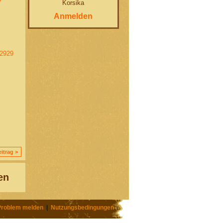
Korsika
7
Anmelden
22929
itrag >
en
Problem melden
|
Nutzungsbedingungen