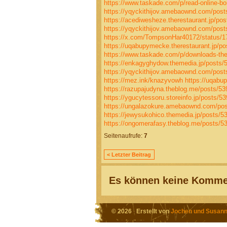
https://www.taskade.com/p/read-online-bond
https://yqyckithijov.amebaownd.com/pos
https://acediwesheze.therestaurant.jp/po
https://yqyckithijov.amebaownd.com/pos
https://x.com/TompsonHar40172/status/
https://uqabupymecke.therestaurant.jp/p
https://www.taskade.com/p/downloads-the
https://enkagyghydow.themedia.jp/posts/
https://yqyckithijov.amebaownd.com/pos
https://mez.ink/knazyvowh
https://uqabu
https://razupajudyna.theblog.me/posts/5
https://ygucytessoru.storeinfo.jp/posts/5
https://ungalazokure.amebaownd.com/po
https://jewysukohico.themedia.jp/posts/5
https://ongomerafasy.theblog.me/posts/5
Seitenaufrufe:
7
< Letzter Beitrag
Es können keine Kommen
© 2026 Erstellt von
Jochen und Susann