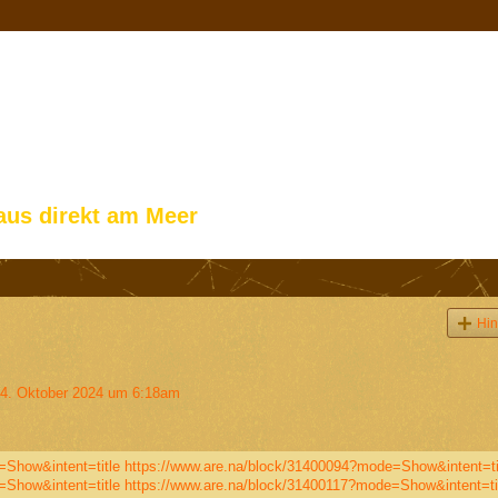
aus direkt am Meer
Hin
4. Oktober 2024 um 6:18am
=Show&intent=title
https://www.are.na/block/31400094?mode=Show&intent=ti
=Show&intent=title
https://www.are.na/block/31400117?mode=Show&intent=ti