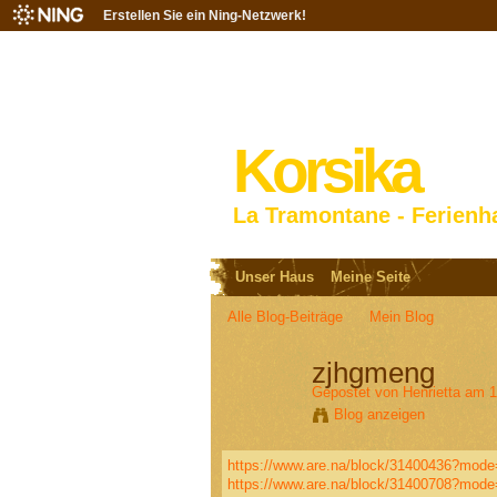
Erstellen Sie ein Ning-Netzwerk!
Korsika
La Tramontane - Ferienh
Unser Haus
Meine Seite
Alle Blog-Beiträge
Mein Blog
zjhgmeng
Gepostet von
Henrietta
am 1
Blog anzeigen
https://www.are.na/block/31400436?mode
https://www.are.na/block/31400708?mode