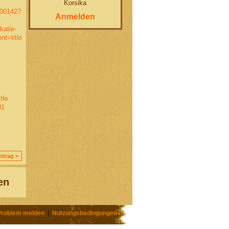
Korsika
400142?
Anmelden
katie-
t=title
tle
01
itrag >
en
Problem melden
|
Nutzungsbedingungen