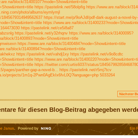
w.are.na/block/31400107?mode=Show&intent=title
=Show&intent=title
https://pastelink.net/58olpfig
https://www.are.na/block/31
ks.ning.com/photo/albums/eymlymjl
tus/1845679314949562637
https://start.me/p/9oAJdl/pdf-dark-august-a-novel-by-
mode=Show&intent=title
https://www.are.na/block/31400233?mode=Show&inten
t/164473030
https://pastelink.net/ce5i8a87
rabzsnlg
https://pastelink.net/y32rhqnv
https://www.are.na/block/31400095?
.na/block/31400893?mode=Show&intent=title
/qmwisexn
https://www.are.na/block/31400484?mode=Show&intent=title
.are.na/block/31400894?mode=Show&intent=title
/lakhekxz
https://pastelink.net/vahdj1xy
https://pastelink.net/v9o8cdtc
=Show&intent=title
https://www.are.na/block/31400220?mode=Show&intent=ti
=Show&intent=title
https://twitter.com/curtis6037/status/18456799285846878
/pages/panther-gap-a-novel-b...
https://pastelink.net/r5mj7tcv
iza.io/projects/1m1q-2Pwn0AgEkIx6fvL0Q?language=php
5033264
Nächster Be
tare für diesen Blog-Beitrag abgegeben werd
e Janus
. Powered by
Ein 