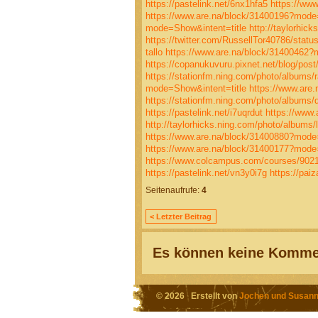
https://pastelink.net/6nx1hfa5
https://ww
https://www.are.na/block/31400196?mode
mode=Show&intent=title
http://taylorhic
https://twitter.com/RussellTor40786/sta
tallo
https://www.are.na/block/31400462?
https://copanukuvuru.pixnet.net/blog/pos
https://stationfm.ning.com/photo/albums/
mode=Show&intent=title
https://www.are
https://stationfm.ning.com/photo/albums
https://pastelink.net/i7uqrdut
https://www
http://taylorhicks.ning.com/photo/albums
https://www.are.na/block/31400880?mode
https://www.are.na/block/31400177?mode
https://www.colcampus.com/courses/90215
https://pastelink.net/vn3y0i7g
https://pa
Seitenaufrufe:
4
< Letzter Beitrag
Es können keine Kommen
© 2026 Erstellt von
Jochen und Susann