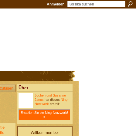
Anmelden
Über
zufügen
Jochen und Susanne
Janus
hat dieses
Ning-
Netzwerk
erstellt.
Erstellen Sie ein Ning-Netzwerk!
»
tle
Willkommen bei
tle