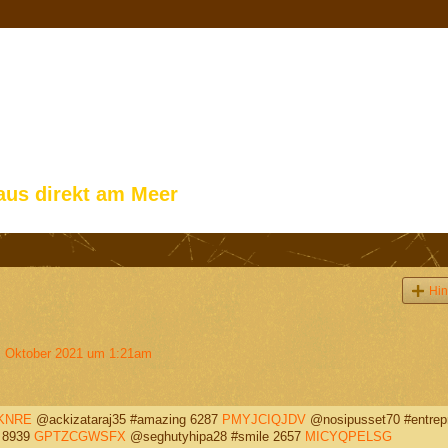
aus direkt am Meer
Hin
 Oktober 2021 um 1:21am
KNRE
@ackizataraj35 #amazing 6287
PMYJCIQJDV
@nosipusset70 #entrep
 8939
GPTZCGWSFX
@seghutyhipa28 #smile 2657
MICYQPELSG