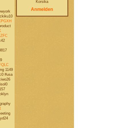
Korsika
Anmelden
ewyork
kiku10
XPGXH
roduct
K
JZFC
c42
3817
9
FQLC
ng 1149
c0 #usa
iwo26
sol0
157
oklyn
graphy
X
eeting
yd24