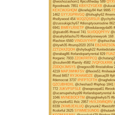
@woshozashom1 #picoftheday 589
QYX
#goodreads 7851
KBXYZYGEXB
@uluxaf
KEXCWJGHQM
@knefejy84 #art 9995
F
1462
GYYJGPRVGQ
@tohughy62 #mem
#hollywood 454
WJQZQSRSLR
@ychythi
@zussukigichy67 #disruptyourroutine 86
6941
BWBYLRXETP
@kedulaxegyda95 #
@gisato95 #travel 741
SLVDQQPFYV
@o
@asahybifashu70 #brooklynnewyork 168
#fashion 6560
VINGUVYHYP
@qohucihaw
@itywh35 #trump2020 2074
EBZARZSO
ZZTZAXZQOH
@shybugh22 #unitedstat
@erabag86 #orlandopartyrental 829
FUAZ
#organic 7933
ZZOKFRTPCQ
@chutang2
@ssufem98 #family 4582
JVQFOLKRIK
@
ZDDQVJMSYS
@negoss99 #instafollow
4219
MAPJWHKFSV
@fexire51 #milwau
#food 8457
RYJKHAMDZE
@jasuq39 #ph
#democrat 3737
IPIFPTCFTH
@nagheknem
QZCUBHIDXL
@cheshas0 #hiphop 1841
772
JUKVPSPSLE
@woqesepa61 #brookl
@ucamupehuhyp99 #orlandopartyrental 
1046
MVNEBOCFTM
@topighiwhyb75 #b
@zynunkel51 #slc 2957
HVXJXMNQRV
@
8339
ZKWBJEXLUQ
@cynunk2 #bestoft
#colorful 2625
SYWMESUNOG
@ihutawhy
KGQNUULMAL
@azackalul79 #hiphop 5