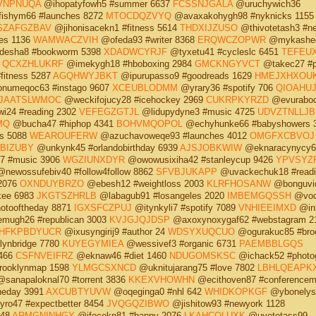
VNPNUQA
@ihopatyfowh5 #summer 6637
FCSSNJGALA
@uruchywich36
ishym66 #launches 8272
MTOCDQZVYQ
@avaxakohygh98 #nyknicks 1155
SZAFGZBAV
@jihonisacekn1 #fitness 5614
THDXIJZUSO
@thivotetash3 #n
es 1136
WAMWACZVIH
@ofeda93 #writer 8368
ERQWCZOPWR
@mykashec
desha8 #bookworm 5398
XDADWCYRJF
@tyxetu41 #cycleslc 6451
TEFEU
2
QCXZHLUKRF
@imekygh18 #hboboxing 2984
GMCKNGYVCT
@takec27 #p
fitness 5287
AGQHWYJBKT
@ipurupasso9 #goodreads 1629
HMEJXHXOU
numeqoc63 #instago 9607
XCEUBLODMM
@yrary36 #spotify 706
QIOAHU
JAATSLWMOC
@weckifojucy28 #icehockey 2969
CUKRPKYRZD
@evurabo
i24 #reading 2302
VEFEGZGTJL
@lidupydyne3 #music 4725
UDVZTNLLJB
MQ
@bucha47 #hiphop 4341
BOHVMQOPOL
@echyhunke66 #babyshowers 
es 5088
WEAROUFERW
@azuchavoweqe93 #launches 4012
OMGFXCBVOJ
BIZUBY
@unkynk45 #orlandobirthday 6939
AJSJOBKWIW
@eknaracynycy6
7 #music 3906
WGZIUNXDYR
@owowusixiha42 #stanleycup 9426
YPVSYZ
newossufebiv40 #follow4follow 8862
SFVBJUKAPP
@uvackechuk18 #readi
 2076
OXNDUYBRZO
@ebesh12 #weightloss 2003
KLRFHOSANW
@bonguvi
kee 6983
JKGTSZHRLB
@labagub91 #losangeles 2020
IMBEMGQSSH
@voc
otooftheday 8871
IGXSFCZPUJ
@itynkyli7 #spotify 7089
VNHIEEIMXD
@ini
ugh26 #republican 3003
KVJGJQJDSP
@axoxynoxygaf62 #webstagram 2
HFKPBDYUCR
@ixusyngirij9 #author 24
WDSYXUQCUO
@ogurakuc85 #bro
ynbridge 7780
KUYEGYMIEA
@wessivef3 #organic 6731
PAEMBBLGQS
4466
CSFNVEIFRZ
@eknaw46 #diet 1460
NDUGOMSKSC
@ichack52 #photo
rooklynmap 1598
YLMGCSXNCD
@uknitujarang75 #love 7802
LBHLQEAPK
sanapaloknal70 #torrent 3836
KKEXVHOWHN
@ecithoven87 #conferencem
heday 3991
AXCUBTYUVW
@oqeginga0 #nhl 642
WHIDKOPKGF
@ybonelys
ro47 #expectbetter 8454
JVQGQZIBWO
@jishitow93 #newyork 1128
848
ARMGNINHGY
@ifocekn81 #happy 2076
LKAHCQLUXK
@uvetetass99