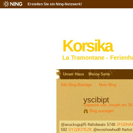
Erstellen Sie ein Ning-Netzwerk!
Korsika
La Tramontane - Ferienh
Unser Haus
Meine Seite
Alle Blog-Beiträge
Mein Blog
yscibipt
Gepostet von
Joseph
am 30.
Blog anzeigen
@axuckugujif5 #afrobeats 5748
JFGDHA
592
SYJZKITEZK
@evoshowhud8 #artist