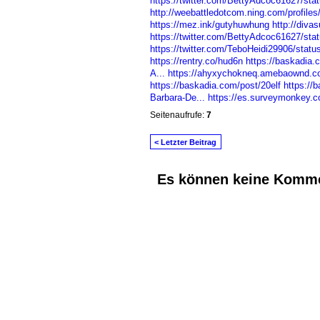
https://twitter.com/BettyAdcoc61627/st
http://weebattledotcom.ning.com/profiles
https://mez.ink/gutyhuwhung
http://diva
https://twitter.com/BettyAdcoc61627/st
https://twitter.com/TeboHeidi29906/sta
https://rentry.co/hud6n
https://baskadia
A...
https://ahyxychokneq.amebaownd.c
https://baskadia.com/post/20elf
https://
Barbara-De...
https://es.surveymonkey
Seitenaufrufe:
7
< Letzter Beitrag
Es können keine Komme
© 2026 Erstellt von
Jochen und Susanne J