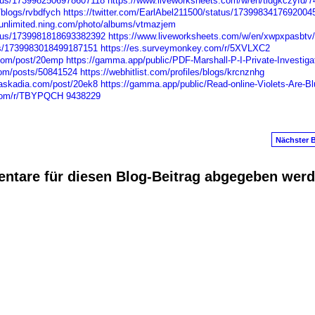
atus/1739982506978607118
https://www.liveworksheets.com/w/en/tldgkczyfd/
/blogs/rvbdfych
https://twitter.com/EarlAbel211500/status/1739983417692004
sunlimited.ning.com/photo/albums/vtmazjem
atus/1739981818693382392
https://www.liveworksheets.com/w/en/xwpxpasbtv
tus/1739983018499187151
https://es.surveymonkey.com/r/5XVLXC2
.com/post/20emp
https://gamma.app/public/PDF-Marshall-P-I-Private-Investiga
om/posts/50841524
https://webhitlist.com/profiles/blogs/krcnznhg
baskadia.com/post/20ek8
https://gamma.app/public/Read-online-Violets-Are-Bl
.com/r/TBYPQCH
9438229
Nächster B
ntare für diesen Blog-Beitrag abgegeben wer
anus
. Powered by
E