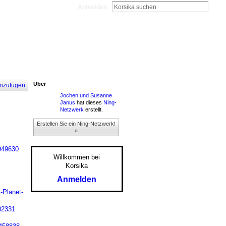
Anmelden
Über
nzufügen
Jochen und Susanne
Janus
hat dieses
Ning-
Netzwerk
erstellt.
Erstellen Sie ein Ning-Netzwerk!
»
949630
Willkommen bei
Korsika
Anmelden
Planet-
02331