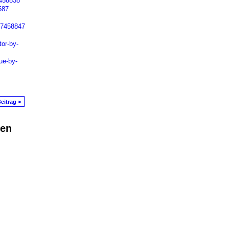
7458838
587
/7458847
tor-by-
ue-by-
eitrag >
den
in Problem melden
|
Nutzungsbedingungen