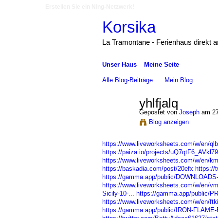
Erstellen Sie ein Ning-Netzwerk!
Korsika
La Tramontane - Ferienhaus direkt 
Unser Haus
Meine Seite
Alle Blog-Beiträge
Mein Blog
yhlfjalq
Gepostet von
Joseph
am 27
Blog anzeigen
https://www.liveworksheets.com/w/en/qlb
https://paiza.io/projects/uQ7qtF6_AVk
https://www.liveworksheets.com/w/en/k
https://baskadia.com/post/20efx
https:/
https://gamma.app/public/DOWNLOADS-Sta
https://www.liveworksheets.com/w/en/v
Sicily-10-...
https://gamma.app/public/
https://www.liveworksheets.com/w/en/ft
https://gamma.app/public/IRON-FLAME