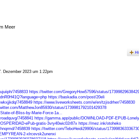
am Meer
Hi
. Dezember 2023 um 1:22pm
ujuiiph/7458833
https://twitter.com/GregoryHow57596/status/1739982963842
l79dnR0H41Q?language=php
https://baskadia.com/post/20eli
mwkxjjkdq/7458849
https://www.liveworksheets.com/w/en/tzjisdrher/7458830
/twitter.com/MatthewJon85930/status/1739981792101429378
te-of-Bliss-by-Marie-Force-1a...
mroadquvg/7458841
https://gamma.app/public/DOWNLOAD-PDF-EPUB-Lonely-
PROSPERIDAD-ePub-gratis-3vry40wic02r87x
https://mez.ink/otoheko
kihnqrmd/7458839
https://twitter.com/TeboHeidi29906/status/17399836333673
-EMPYREAN-2-xlrcevsk2unenxi