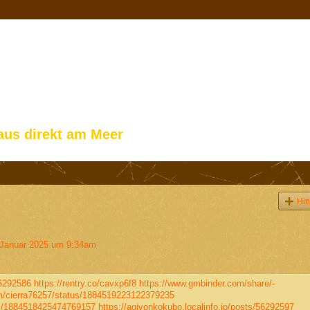
aus direkt am Meer
Hin
Januar 2025 um 9:34am
56292586
https://rentry.co/cavxp6f8
https://www.gmbinder.com/share/-
com/cierra76257/status/1884519223122379235
tus/1884518425474769157
https://agivonkokubo.localinfo.jp/posts/56292597