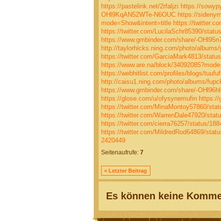
https://pastelink.net/2rfaljzi
https://sowyp
OHl9KqAN52WTe-N6OUC
https://sideny
mode=Show&intent=title
https://twitter
https://twitter.com/LucilaSchr85390/sta
https://www.gmbinder.com/share/-OHl95
http://taylorhicks.ning.com/photo/albums/y
https://twitter.com/GarciaMark4813/stat
https://www.are.na/block/34092085?mode
https://webhitlist.com/profiles/blogs/tuufuf
http://caisu1.ning.com/photo/albums/fupc
https://www.gmbinder.com/share/-OHl96
https://glose.com/u/ofysynemufin
https:/
https://twitter.com/MinaMontoy57860/st
https://twitter.com/WarrenDale47920/sta
https://twitter.com/cierra76257/status/1
https://twitter.com/MildredRod64869/sta
2420449
Seitenaufrufe:
7
< Letzter Beitrag
Es können keine Kommen