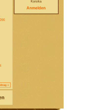
Korsika
Anmelden
4
9090
4
itrag >
en