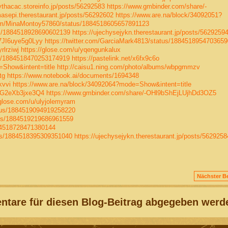
ythacac.storeinfo.jp/posts/56292583
https://www.gmbinder.com/share/-
masepi.therestaurant.jp/posts/56292602
https://www.are.na/block/34092051?
.com/MinaMontoy57860/status/1884518605657891123
tus/1884518928690602139
https://ujechysejykn.therestaurant.jp/posts/5629259
n7JI6uye5g0Lyy
https://twitter.com/GarciaMark4813/status/188451895470365
rlrziwj
https://glose.com/u/yqengunkalux
us/1884518470253174919
https://pastelink.net/x6fx9c6o
=Show&intent=title
http://caisu1.ning.com/photo/albums/wbpgmmzv
tg
https://www.notebook.ai/documents/1694348
kvvi
https://www.are.na/block/34092064?mode=Show&intent=title
hlG2eXb3jxe3Q4
https://www.gmbinder.com/share/-OHl9bShEjLUjhDd3OZ5
/glose.com/u/ulyjolemyram
atus/1884519094919258220
tus/1884519219686961559
884518728471380144
tus/1884518395309351040
https://ujechysejykn.therestaurant.jp/posts/5629258
Nächster Be
tare für diesen Blog-Beitrag abgegeben werd