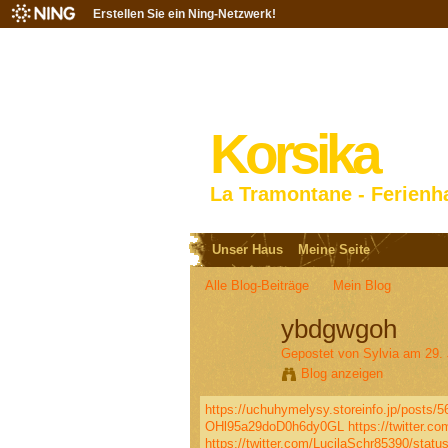
Erstellen Sie ein Ning-Netzwerk!
Korsika
La Tramontane - Ferienh
Unser Haus
Meine Seite
Alle Blog-Beiträge
Mein Blog
ybdgwgoh
Gepostet von
Sylvia
am 29. 
Blog anzeigen
https://uchuhymelysy.storeinfo.jp/posts/
OHl95a29doD0h6dy0GL
https://twitter.
https://twitter.com/LucilaSchr85390/sta