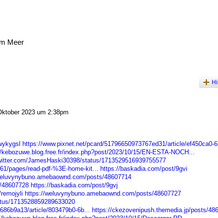
am Meer
Hi
ktober 2023 um 2:38pm
dwykygsl
https://www.pixnet.net/pcard/51796650973767ed31/article/ef450ca0-6b
//kebozuwe.blog.free.fr/index.php?post/2023/10/15/EN-ESTA-NOCH...
twitter.com/JamesHaski30398/status/1713529516939755577
61/pages/read-pdf-%3E-home-kit...
https://baskadia.com/post/9gvi
/weluvynybuno.amebaownd.com/posts/48607714
s/48607728
https://baskadia.com/post/9gvj
remojyli
https://weluvynybuno.amebaownd.com/posts/48607727
tatus/1713528859289633020
686b9a13/article/803479b0-6b...
https://ckezovenipush.themedia.jp/posts/48