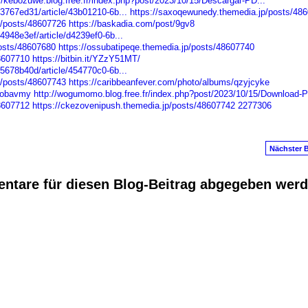
://kebozuwe.blog.free.fr/index.php?post/2023/10/15/Descargar-PD...
3767ed31/article/43b01210-6b...
https://saxoqewunedy.themedia.jp/posts/48
/posts/48607726
https://baskadia.com/post/9gv8
948e3ef/article/d4239ef0-6b...
osts/48607680
https://ossubatipeqe.themedia.jp/posts/48607740
8607710
https://bitbin.it/YZzY51MT/
5678b40d/article/454770c0-6b...
/posts/48607743
https://caribbeanfever.com/photo/albums/qzyjcyke
cfobavmy
http://wogumomo.blog.free.fr/index.php?post/2023/10/15/Download-P
8607712
https://ckezovenipush.themedia.jp/posts/48607742
2277306
Nächster B
ntare für diesen Blog-Beitrag abgegeben wer
anus
. Powered by
E