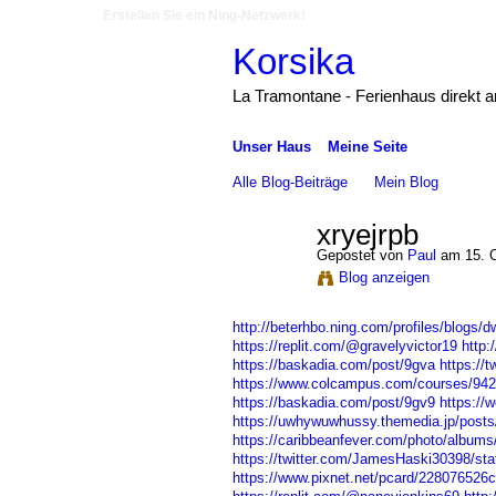
Erstellen Sie ein Ning-Netzwerk!
Korsika
La Tramontane - Ferienhaus direkt 
Unser Haus
Meine Seite
Alle Blog-Beiträge
Mein Blog
xryejrpb
Gepostet von
Paul
am 15. O
Blog anzeigen
http://beterhbo.ning.com/profiles/blogs/
https://replit.com/@gravelyvictor19
http:
https://baskadia.com/post/9gva
https://
https://www.colcampus.com/courses/942
https://baskadia.com/post/9gv9
https:/
https://uwhywuwhussy.themedia.jp/post
https://caribbeanfever.com/photo/albums/
https://twitter.com/JamesHaski30398/s
https://www.pixnet.net/pcard/228076526c