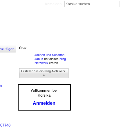
Anmelden
Über
nzufügen
Jochen und Susanne
Janus
hat dieses
Ning-
Netzwerk
erstellt.
Erstellen Sie ein Ning-Netzwerk!
»
...
Willkommen bei
Korsika
Anmelden
607748