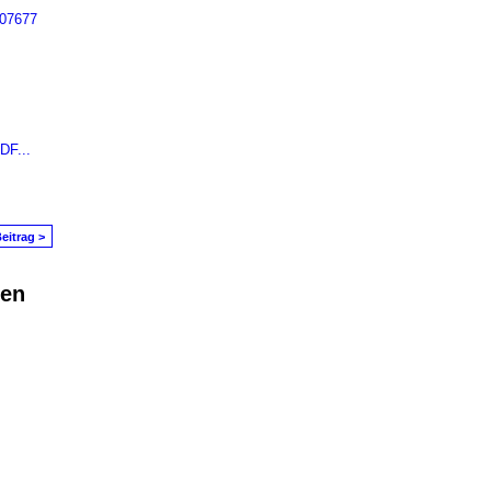
607677
DF...
eitrag >
den
in Problem melden
|
Nutzungsbedingungen