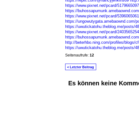
https://replit.com/@nancyjenkins69
http
https://www.pixnet.net/pcard/5179665097
https://buhossapumunk.amebaownd.com
https://www.pixnet.net/pcard/53960650614
https://ungowutygata.amebaownd.com/p
https://uwutickatohu.theblog.me/posts/4
https://www.pixnet.net/pcard/2403565254
https://buhossapumunk.amebaownd.com
http://beterhbo.ning.com/profiles/blogs/
https://uwutickatohu.theblog.me/posts/4
Seitenaufrufe:
12
< Letzter Beitrag
Es können keine Komme
© 2026 Erstellt von
Jochen und Susanne J