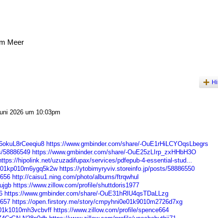
am Meer
Hi
uni 2026 um 10:03pm
26okuL8rCeeqiu8
https://www.gmbinder.com/share/-OuE1rHiLCYOqsLbegrs
ts/58886549
https://www.gmbinder.com/share/-OuE25zLIrp_zxHHbH3O
https://hipolink.net/uzuzadifupax/services/pdfepub-4-essential-stud...
d2001kp010m6ygq5k2w
https://ytobimyryviv.storeinfo.jp/posts/58886550
6656
http://caisu1.ning.com/photo/albums/ftrqwhul
ujgb
https://www.zillow.com/profile/shuttdoris1977
6
https://www.gmbinder.com/share/-OuE31hRlU4qsTDaLLzg
6657
https://open.firstory.me/story/cmpyhni0e01k9010m2726d7xg
h801k1010mh3vcbvff
https://www.zillow.com/profile/spence664