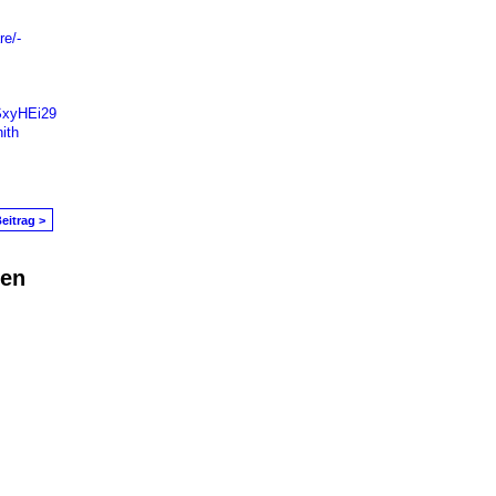
re/-
SxyHEi29
ith
eitrag >
den
in Problem melden
|
Nutzungsbedingungen