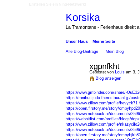
Erstellen Sie ein Ning-Netzwerk!
Korsika
La Tramontane - Ferienhaus direkt 
Unser Haus
Meine Seite
Alle Blog-Beiträge
Mein Blog
xgpnfkht
Gepostet von
Louis
am 3. J
Blog anzeigen
https://www.gmbinder.com/share/-OuE3
https://ranihucijudo.therestaurant.jp/pos
https://www.zillow.com/profile/hevyck71
https://open.firstory.me/story/cmpyhp
https://www.notebook.ai/documents/259
https://webhitlist.com/profiles/blogs/dqpz
https://www.zillow.com/profile/nkazycilo2
https://www.notebook.ai/documents/259
https://open.firstory.me/story/cmpyhjk