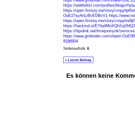
https://www.gmbinder.com/share/-OuE1
https://webhitlist.com/profiles/blogs/rhyb
https://open.firstory.me/story/cmpyhpf0o
OuE27syAnLrBvEDBvV1
https://www.n
https://open.firstory.me/story/cmpyhni8
https://hackmd.io/EYkpWfnXQhSqSMQ3
https://hipolink.net/timejuninynk/services
https://www.gmbinder.com/share/-OuE
8188904
Seitenaufrufe:
6
< Letzter Beitrag
Es können keine Komme
© 2026 Erstellt von
Jochen und Susanne J