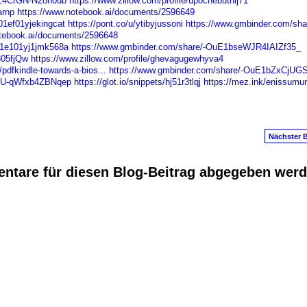
rZ4CrGN-N28n0db
https://www.zillow.com/profile/upochebuthij71
arnp
https://www.notebook.ai/documents/2596649
01ef01yjekingcat
https://pont.co/u/ytibyjussoni
https://www.gmbinder.com/sha
otebook.ai/documents/2596648
j01e101yj1jmk568a
https://www.gmbinder.com/share/-OuE1bseWJR4IAIZf35_
05fjQw
https://www.zillow.com/profile/ghevagugewhyva4
/pdfkindle-towards-a-bios...
https://www.gmbinder.com/share/-OuE1bZxCjUG
0RU-qWfxb4ZBNqep
https://glot.io/snippets/hj51r3tlqj
https://mez.ink/enissumun
Nächster B
ntare für diesen Blog-Beitrag abgegeben wer
anus
. Powered by
E