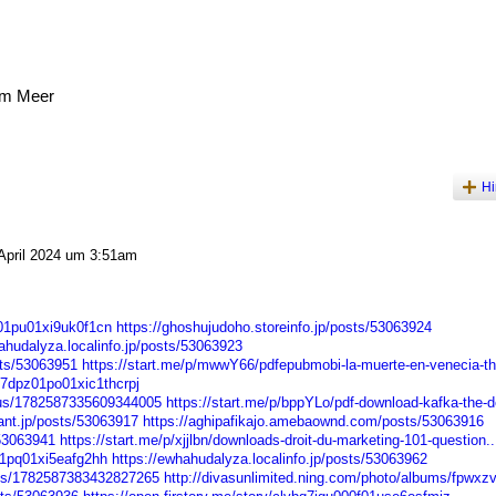
am Meer
Hi
April 2024 um 3:51am
n01pu01xi9uk0f1cn
https://ghoshujudoho.storeinfo.jp/posts/53063924
ahudalyza.localinfo.jp/posts/53063923
sts/53063951
https://start.me/p/mwwY66/pdfepubmobi-la-muerte-en-venecia-t
bq7dpz01po01xic1thcrpj
atus/1782587335609344005
https://start.me/p/bppYLo/pdf-download-kafka-the-de
ant.jp/posts/53063917
https://aghipafikajo.amebaownd.com/posts/53063916
/53063941
https://start.me/p/xjjlbn/downloads-droit-du-marketing-101-question..
201pq01xi5eafg2hh
https://ewhahudalyza.localinfo.jp/posts/53063962
atus/1782587383432827265
http://divasunlimited.ning.com/photo/albums/fpwxzv