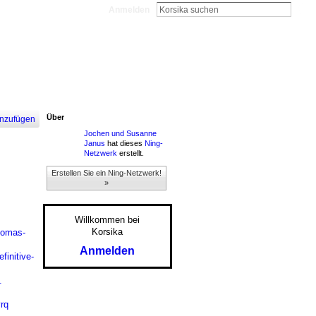
Anmelden
Über
nzufügen
Jochen und Susanne
Janus
hat dieses
Ning-
Netzwerk
erstellt.
Erstellen Sie ein Ning-Netzwerk!
»
Willkommen bei
Korsika
homas-
Anmelden
finitive-
.
rq