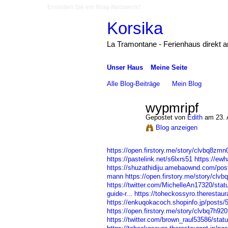
Erstellen Sie ein Ning-Netzwerk!
Korsika
La Tramontane - Ferienhaus direkt 
Unser Haus
Meine Seite
Alle Blog-Beiträge
Mein Blog
wypmripf
Gepostet von
Edith
am 23. 
Blog anzeigen
https://open.firstory.me/story/clvbq8zm
https://pastelink.net/s6lxrs51
https://ewh
https://shuzathidiju.amebaownd.com/po
mann
https://open.firstory.me/story/clv
https://twitter.com/MichelleAn17320/st
guide-r...
https://toheckossyro.therestaur
https://enkuqokacoch.shopinfo.jp/posts
https://open.firstory.me/story/clvbq7h9
https://twitter.com/brown_raul53586/st