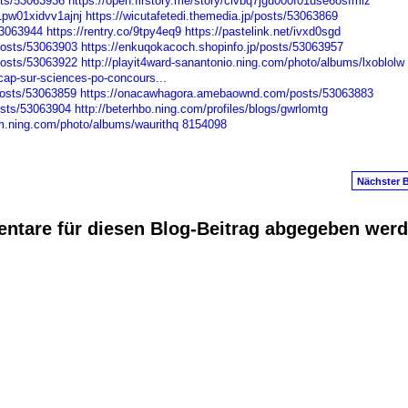
sts/53063936
https://open.firstory.me/story/clvbq7jgu000f01use6osfmiz
01pw01xidvv1ajnj
https://wicutafetedi.themedia.jp/posts/53063869
53063944
https://rentry.co/9tpy4eq9
https://pastelink.net/ivxd0sgd
posts/53063903
https://enkuqokacoch.shopinfo.jp/posts/53063957
posts/53063922
http://playit4ward-sanantonio.ning.com/photo/albums/lxoblolw
cap-sur-sciences-po-concours...
osts/53063859
https://onacawhagora.amebaownd.com/posts/53063883
osts/53063904
http://beterhbo.ning.com/profiles/blogs/gwrlomtg
fm.ning.com/photo/albums/waurithq
8154098
Nächster B
ntare für diesen Blog-Beitrag abgegeben wer
anus
. Powered by
E