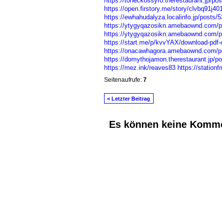
https://toheckossyro.therestaurant.jp/po
https://open.firstory.me/story/clvbq91j4
https://ewhahudalyza.localinfo.jp/posts/
https://ytygyqazosikn.amebaownd.com/
https://ytygyqazosikn.amebaownd.com/
https://start.me/p/kvvYAX/download-pdf-
https://onacawhagora.amebaownd.com/p
https://domythojamon.therestaurant.jp/p
https://mez.ink/reaves83
https://station
Seitenaufrufe:
7
< Letzter Beitrag
Es können keine Komme
© 2026 Erstellt von
Jochen und Susanne J