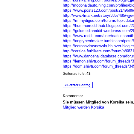
http://korsika.ning.com/profiles/blogs/zjj
http://mcdonaldauto.ning.com/profiles/blo
https://www.posts123.com/post/2149689/l
http://www.4mark.net/story/3857485/vjjew
https://m.mydigoo.com/forums-topicdetai
https://hummerreddithub.blogspot.com/20
https://goldmediareddit.wordpress.com/20
https://www.reddit.com/user/carlosssmit
https://angrynerdmaker.tumblr.com/post
https://coronavirusnewshubb.over-blog.co
http://corsica.forhikers.com/forum/p/683
https://www.dancehalldatabase.com/foru
https://lemon.shivtr.com/forum_threads/
https://dcm.shivtr.com/forum_threads/3
Seitenaufrufe:
43
< Letzter Beitrag
Kommentar
Sie müssen Mitglied von Korsika sei
Mitglied werden Korsika
© 2026 Erstellt von
Jochen und Susanne J