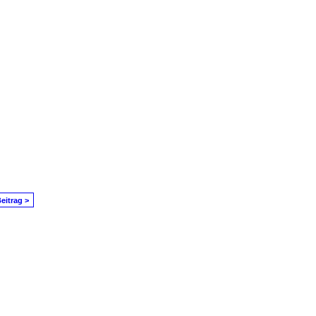
eitrag >
in Problem melden
|
Nutzungsbedingungen