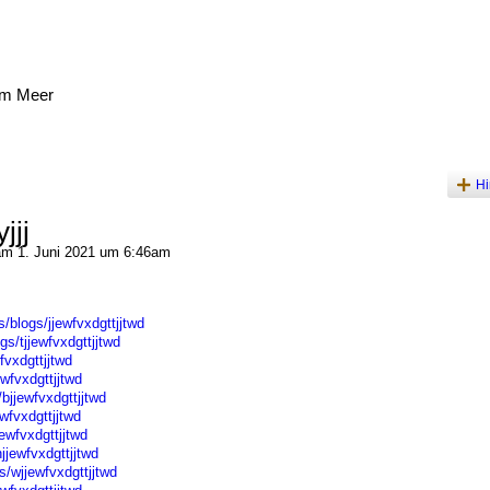
am Meer
Hi
jjj
m 1. Juni 2021 um 6:46am
s/blogs/jjewfvxdgttjjtwd
gs/tjjewfvxdgttjjtwd
fvxdgttjjtwd
wfvxdgttjjtwd
bjjewfvxdgttjjtwd
wfvxdgttjjtwd
jewfvxdgttjjtwd
jjewfvxdgttjjtwd
gs/wjjewfvxdgttjjtwd