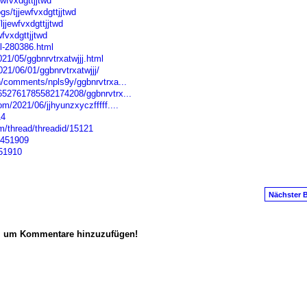
ewfvxdgttjjtwd
gs/tjjewfvxdgttjjtwd
jjewfvxdgttjjtwd
fvxdgttjjtwd
l-280386.html
21/05/ggbnrvtrxatwjjj.html
21/06/01/ggbnrvtrxatwjjj/
h/comments/npls9y/ggbnrvtrxa...
/652761785582174208/ggbnrvtrx...
m/2021/06/jjhyunzxyczfffff....
14
m/thread/threadid/15121
3451909
451910
Nächster B
n, um Kommentare hinzuzufügen!
anus
. Powered by
E