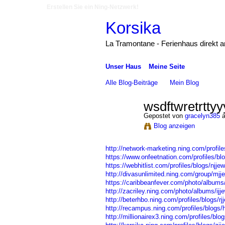
Erstellen Sie ein Ning-Netzwerk!
Korsika
La Tramontane - Ferienhaus direkt 
Unser Haus
Meine Seite
Alle Blog-Beiträge
Mein Blog
wsdftwretrttyyy
Gepostet von
gracelyn385
a
Blog anzeigen
http://network-marketing.ning.com/profile
https://www.onfeetnation.com/profiles/blo
https://webhitlist.com/profiles/blogs/njjew
http://divasunlimited.ning.com/group/mjje
https://caribbeanfever.com/photo/albums/
http://zacriley.ning.com/photo/albums/ijje
http://beterhbo.ning.com/profiles/blogs/rj
http://recampus.ning.com/profiles/blogs/h
http://millionairex3.ning.com/profiles/blo