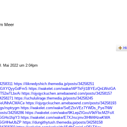
am Meer
Hi
. Mai 2022 um 2:04pm
34258311
https://iliknedyshich.themedia.jp/posts/34258251
_qzGXYQyyGdFmS
https://wakelet.com/wake/l4PTkFjI1BYEzQnLWstGA
VT52wTLbxAi
https://ojyqyckuchen.amebaownd.com/posts/34258157
34258271
https://uchululirage.themedia.jp/posts/34258245
5T7eUNhACMACe
https://ojyqyckuchen.amebaownd.com/posts/34258193
ogs/rsptrygm
https://wakelet.com/wake/SeEZtxVEz7YWDs_Pye7NW
osts/34258286
https://wakelet.com/wake/9KLepZIGxuV9dYbcMZFoX
tGGHo1fqiY3
https://wakelet.com/wake/E7XJrscjmv3IHM4HzwKWA
wF-SGHHwUbZP
https://dungithytush.themedia.jp/posts/34258158