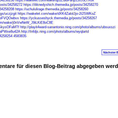
/34258250
https://wakelet.com/wake/dp1EdlbFanjzLsO5LTXox
osts/34258272
https://iliknedyshich.themedia.jp/posts/34258270
/34258208
https://uchululirage.themedia.jp/posts/34258260
gs/uczjzgit
https://wakelet.com/wake/dXK4ZalolJjo-2t2SWKoZ
z0eFVQOwbvx
https://yckusseshyck.themedia.jp/posts/34258267
.com/wake/j0nVwNeW_J9iLKiE8oC8E
uSkysOFaMTf
http://playit4ward-sanantonio.ning.com/photo/albums/ubsuxszi
_LaPWxe8u42A
http://tnfdjs.ning.com/photo/albums/wyqlartd
34258254
4583835
Nächster B
ntare für diesen Blog-Beitrag abgegeben wer
anus
. Powered by
E