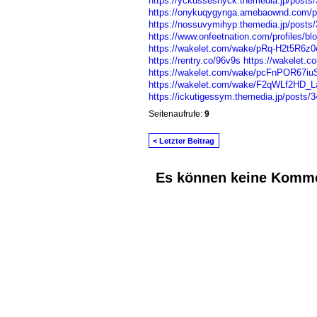
https://yckusseshyck.themedia.jp/posts
https://onykuqygynga.amebaownd.com/p
https://nossuvymihyp.themedia.jp/posts
https://www.onfeetnation.com/profiles/blo
https://wakelet.com/wake/pRq-H2t5R6
https://rentry.co/96v9s
https://wakelet
https://wakelet.com/wake/pcFnPOR67i
https://wakelet.com/wake/F2qWLf2HD
https://ickutigessym.themedia.jp/posts/
Seitenaufrufe:
9
< Letzter Beitrag
Es können keine Komme
© 2026 Erstellt von
Jochen und Susanne J