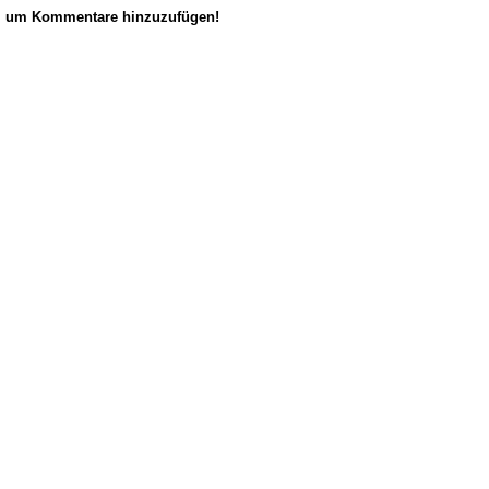
n, um Kommentare hinzuzufügen!
anus
. Powered by
E