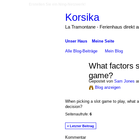
Erstellen Sie ein Ning-Netzwerk!
Korsika
La Tramontane - Ferienhaus direkt 
Unser Haus
Meine Seite
Alle Blog-Beiträge
Mein Blog
What factors s
game?
Gepostet von
Sam Jones
am
Blog anzeigen
When picking a slot game to play, what ar
decision?
Seitenaufrufe:
6
< Letzter Beitrag
Kommentar