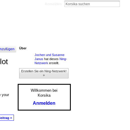
Anmelden
Über
nzufügen
Jochen und Susanne
Janus
hat dieses
Ning-
lot
Netzwerk
erstellt.
Erstellen Sie ein Ning-Netzwerk!
»
Willkommen bei
e your
Korsika
Anmelden
eitrag >