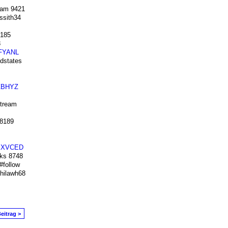
ram 9421
sith34
2185
8
FYANL
dstates
ZBHYZ
tream
8189
EXVCED
ks 8748
follow
hilawh68
eitrag >