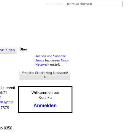
Anmelden
Über
nzufügen
Jochen und Susanne
Janus
hat dieses
Ning-
Netzwerk
erstellt.
Erstellen Sie ein Ning-Netzwerk!
»
eserveit
Willkommen bei
ck71
Korsika
X
ESAFJY
Anmelden
 7576
p 9350