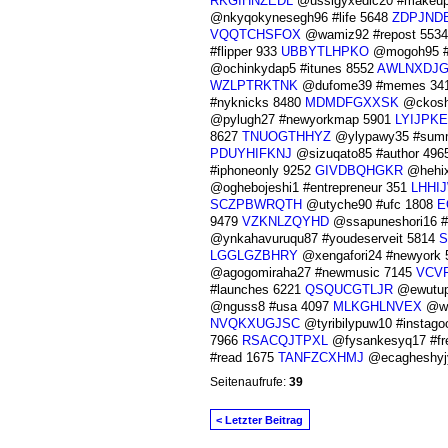
RKGIHNZEDL
@ussigyxedic20 #makeu
@nkyqokynesegh96 #life 5648
ZDPJND
VQQTCHSFOX
@wamiz92 #repost 553
#flipper 933
UBBYTLHPKO
@mogoh95 #
@ochinkydap5 #itunes 8552
AWLNXDJ
WZLPTRKTNK
@dufome39 #memes 34
#nyknicks 8480
MDMDFGXXSK
@ckoshy
@pylugh27 #newyorkmap 5901
LYIJPK
8627
TNUOGTHHYZ
@ylypawy35 #sum
PDUYHIFKNJ
@sizuqato85 #author 496
#iphoneonly 9252
GIVDBQHGKR
@hehix
@oghebojeshi1 #entrepreneur 351
LHHI
SCZPBWRQTH
@utyche90 #ufc 1808
E
9479
VZKNLZQYHD
@ssapuneshori16 #
@ynkahavuruqu87 #youdeserveit 5814
S
LGGLGZBHRY
@xengafori24 #newyork
@agogomiraha27 #newmusic 7145
VCV
#launches 6221
QSQUCGTLJR
@ewutupe
@nguss8 #usa 4097
MLKGHLNVEX
@wh
NVQKXUGJSC
@tyribilypuw10 #instag
7966
RSACQJTPXL
@fysankesyq17 #fr
#read 1675
TANFZCXHMJ
@ecagheshyjy
Seitenaufrufe:
39
< Letzter Beitrag