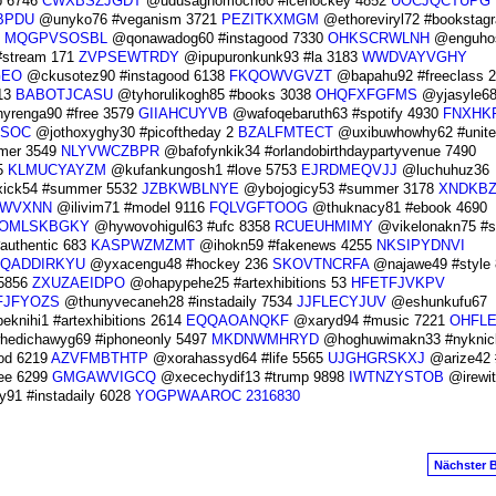
p 6746
CWXBSZJGDT
@udusaghomoch60 #icehockey 4852
UOCJQCTUPG
BPDU
@unyko76 #veganism 3721
PEZITKXMGM
@ethoreviryl72 #bookstag
4
MQGPVSOSBL
@qonawadog60 #instagood 7330
OHKSCRWLNH
@enguhos
stream 171
ZVPSEWTRDY
@ipupuronkunk93 #la 3183
WWDVAYVGHY
GEO
@ckusotez90 #instagood 6138
FKQOWVGVZT
@bapahu92 #freeclass 
13
BABOTJCASU
@tyhorulikogh85 #books 3038
OHQFXFGFMS
@yjasyle6
renga90 #free 3579
GIIAHCUYVB
@wafoqebaruth63 #spotify 4930
FNXHK
ESOC
@jothoxyghy30 #picoftheday 2
BZALFMTECT
@uxibuwhowhy62 #unite
mer 3549
NLYVWCZBPR
@bafofynkik34 #orlandobirthdaypartyvenue 7490
5
KLMUCYAYZM
@kufankungosh1 #love 5753
EJRDMEQVJJ
@luchuhuz36
ick54 #summer 5532
JZBKWBLNYE
@ybojogicy53 #summer 3178
XNDKB
JWVXNN
@ilivim71 #model 9116
FQLVGFTOOG
@thuknacy81 #ebook 4690
OMLSKBGKY
@hywovohigul63 #ufc 8358
RCUEUHMIMY
@vikelonakn75 #s
authentic 683
KASPWZMZMT
@ihokn59 #fakenews 4255
NKSIPYDNVI
QADDIRKYU
@yxacengu48 #hockey 236
SKOVTNCRFA
@najawe49 #style 
 5856
ZXUZAEIDPO
@ohapypehe25 #artexhibitions 53
HFETFJVKPV
FJFYOZS
@thunyvecaneh28 #instadaily 7534
JJFLECYJUV
@eshunkufu67
knihi1 #artexhibitions 2614
EQQAOANQKF
@xaryd94 #music 7221
OHFL
edichawyg69 #iphoneonly 5497
MKDNWMHRYD
@hoghuwimakn33 #nyknic
ood 6219
AZVFMBTHTP
@xorahassyd64 #life 5565
UJGHGRSKXJ
@arize42 #
ee 6299
GMGAWVIGCQ
@xecechydif13 #trump 9898
IWTNZYSTOB
@irewit
91 #instadaily 6028
YOGPWAAROC
2316830
Nächster B