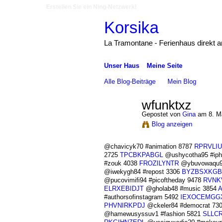
Erstellen Sie ein Ning-Netzwerk!
Korsika
La Tramontane - Ferienhaus direkt 
Unser Haus
Meine Seite
Alle Blog-Beiträge
Mein Blog
wfunktxz
Gepostet von
Gina
am 8. M
Blog anzeigen
@chavicyk70 #animation 8787
RPRVLI
2725
TPCBKPABGL
@ushycotha95 #iph
#zouk 4038
FROZILYNTR
@ybuvowaqu9
@iwekygh84 #repost 3306
BYZBSXKGB
@pucovimifi94 #picoftheday 9478
RVNK
ELRXEBIDJT
@gholab48 #music 3854
#authorsofinstagram 5492
IEXOCEMGG
PHVNIRKPDJ
@ckeler84 #democrat 73
@hamewusyssuv1 #fashion 5821
SLLC