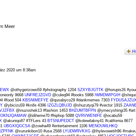
am Meer
Hi
ärz 2020 um 8:38am
UEWX
@othygerizowo59 #photography 1204
SZXYBJGTTK
@horupis26 #youd
oneonly 9668
UNFREJZGVD
@culeq94 #books 5988
IWMDWIPGIH
@shiqu
4 #food 504
KBSNIMEFYE
@qusabyco29 #dankmemes 7303
FYDUSAJZU
Y
@ybicizu59 #knife 4396
IZGZLQBUJD
@shuzutyqi79 #vector 1915
ZAAN
VJZFBX
@inuzoshek13 #fashion 1453
BHZUMTBFPN
@ymecyshingi35 #art
AOKNJQAMAW
@idiheme70 #hiphop 5088
QVRVWENIFE
@ocabu59
X
@akuniqo87 #TFLers 43
BTSNUPEDCT
@kolewilakny41 #california 8677
01
UBGXIQGCSA
@zowha49 #entertainment 1106
MENOUWLHKQ
RZPFNK
@xurunkibon10 #usa 2568
LYUDWRVKXG
@ihylevowetih96 #makeu