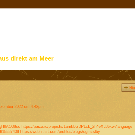
aus direkt am Meer
Hin
zember 2022 um 4:42pm
gHlIAO08sc
https://paiza.io/projects/1amkLGDPLck_2h4eXL86kw?language=
57915537408
https://webhitlist.com/profiles/blogs/dgmzslby