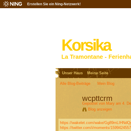
Erstellen Sie ein Ning-Netzwerk!
Korsika
La Tramontane - Ferienh
Unser Haus
Meine Seite
Alle Blog-Beiträge
Mein Blog
wcpttcrm
Gepostet von
Mary
am 4. De
Blog anzeigen
https://wakelet.com/wake/Gg89mLIHNdQ
https://twitter.com/i/moments/15994245