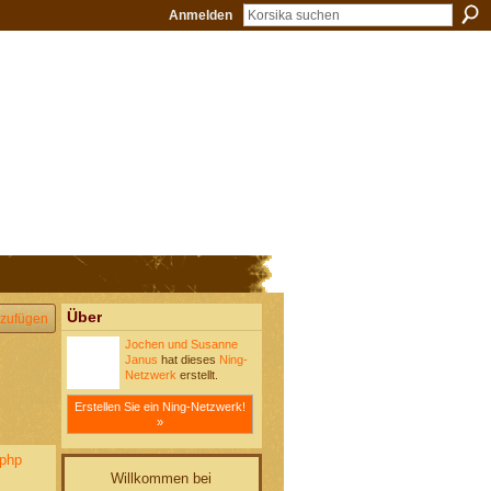
Anmelden
Über
zufügen
Jochen und Susanne
Janus
hat dieses
Ning-
Netzwerk
erstellt.
Erstellen Sie ein Ning-Netzwerk!
»
php
Willkommen bei