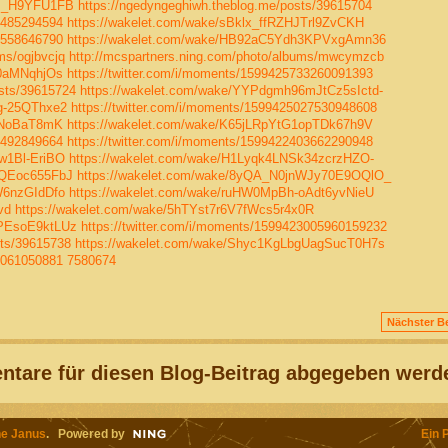
Ls_H9YFU1FB
https://ngedyngeghiwh.theblog.me/posts/39615704
15485294594
https://wakelet.com/wake/sBklx_ffRZHJTrl9ZvCKH
21558646790
https://wakelet.com/wake/HB92aC5Ydh3KPVxgAmn36
ms/ogjbvcjq
http://mcspartners.ning.com/photo/albums/mwcymzcb
F0aMNqhjOs
https://twitter.com/i/moments/1599425733260091393
sts/39615724
https://wakelet.com/wake/YYPdgmh96mJtCz5sIctd-
g-25QThxe2
https://twitter.com/i/moments/1599425027530948608
7DNoBaT8mK
https://wakelet.com/wake/K65jLRpYtG1opTDk67h9V
39492849664
https://twitter.com/i/moments/1599422403662290948
w1Bl-EriBO
https://wakelet.com/wake/H1Lyqk4LNSk34zcrzHZO-
UQEoc655FbJ
https://wakelet.com/wake/8yQA_N0jnWJy70E9OQlO_
W6nzGIdDfo
https://wakelet.com/wake/ruHW0MpBh-oAdt6yvNieU
vd
https://wakelet.com/wake/5hTYst7r6V7fWcs5r4x0R
PEsoE9ktLUz
https://twitter.com/i/moments/1599423005960159232
sts/39615738
https://wakelet.com/wake/Shyc1KgLbgUagSucT0H7s
68061050881
7580674
Nächster Be
tare für diesen Blog-Beitrag abgegeben werd
e Janus
. Powered by
Ein 