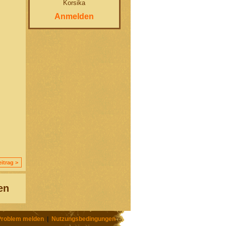
Korsika
Anmelden
itrag >
en
Problem melden
|
Nutzungsbedingungen