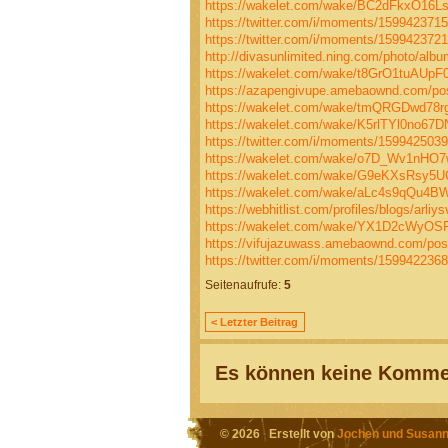
https://wakelet.com/wake/BC2dFkxO16
https://twitter.com/i/moments/15994237
https://twitter.com/i/moments/15994237
http://divasunlimited.ning.com/photo/albu
https://wakelet.com/wake/t8GrO1tuAUp
https://azapengivupe.amebaownd.com/po
https://wakelet.com/wake/tmQRGDwd78r
https://wakelet.com/wake/K5rlTYl0no6
https://twitter.com/i/moments/15994250
https://wakelet.com/wake/o7D_Wv1nHO7
https://wakelet.com/wake/G9eKXsRsy5
https://wakelet.com/wake/aLc4s9qQu4B
https://webhitlist.com/profiles/blogs/arliys
https://wakelet.com/wake/YX1D2cWyOS
https://vifujazuwass.amebaownd.com/po
https://twitter.com/i/moments/15994223
Seitenaufrufe:
5
< Letzter Beitrag
Es können keine Kommen
© 2026 Erstellt von
Jochen und Susann