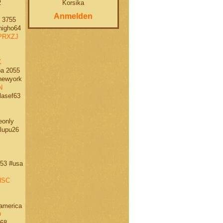
Korsika
2
Anmelden
 3755
igho64
PRXZJ
K
a 2055
ewyork
N
asef63
eonly
lupu26
53 #usa
HSC
america
O
68