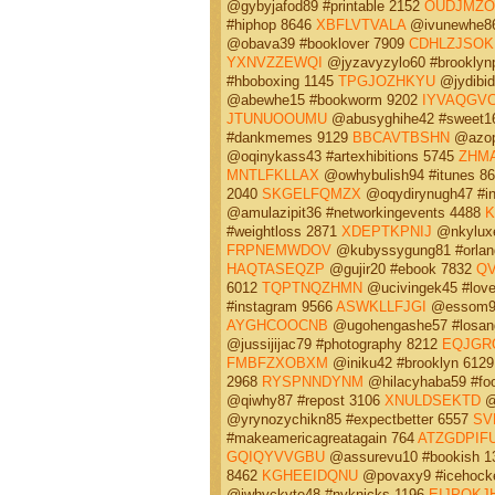
@gybyjafod89 #printable 2152
OUDJMZO
#hiphop 8646
XBFLVTVALA
@ivunewhe86
@obava39 #booklover 7909
CDHLZJSOK
YXNVZZEWQI
@jyzavyzylo60 #brooklyn
#hboboxing 1145
TPGJOZHKYU
@jydibid
@abewhe15 #bookworm 9202
IYVAQGV
JTUNUOOUMU
@abusyghihe42 #sweet16
#dankmemes 9129
BBCAVTBSHN
@azop
@oqinykass43 #artexhibitions 5745
ZHM
MNTLFKLLAX
@owhybulish94 #itunes 8
2040
SKGELFQMZX
@oqydirynugh47 #i
@amulazipit36 #networkingevents 4488
#weightloss 2871
XDEPTKPNIJ
@nkyluxe
FRPNEMWDOV
@kubyssygung81 #orland
HAQTASEQZP
@gujir20 #ebook 7832
Q
6012
TQPTNQZHMN
@ucivingek45 #lov
#instagram 9566
ASWKLLFJGI
@essom96
AYGHCOOCNB
@ugohengashe57 #losan
@jussijijac79 #photography 8212
EQJGR
FMBFZXOBXM
@iniku42 #brooklyn 612
2968
RYSPNNDYNM
@hilacyhaba59 #fo
@qiwhy87 #repost 3106
XNULDSEKTD
@
@yrynozychikn85 #expectbetter 6557
SV
#makeamericagreatagain 764
ATZGDPIF
GQIQYVVGBU
@assurevu10 #bookish 
8462
KGHEEIDQNU
@povaxy9 #icehock
@iwhyckyte48 #nyknicks 1196
EIJPOKJ