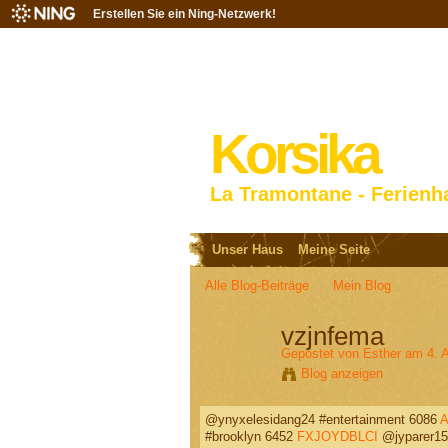
Erstellen Sie ein Ning-Netzwerk!
Korsika
La Tramontane - Ferienh
Unser Haus
Meine Seite
Alle Blog-Beiträge
Mein Blog
vzjnfema
Gepostet von
Esther
am 4. A
Blog anzeigen
@ynyxelesidang24 #entertainment 6086
#brooklyn 6452
FXJOYDBLCI
@jyparer15