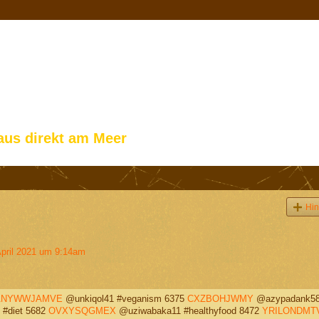
aus direkt am Meer
Hin
pril 2021 um 9:14am
ANYWWJAMVE
@unkiqol41 #veganism 6375
CXZBOHJWMY
@azypadank5
 #diet 5682
OVXYSQGMEX
@uziwabaka11 #healthyfood 8472
YRILONDMT