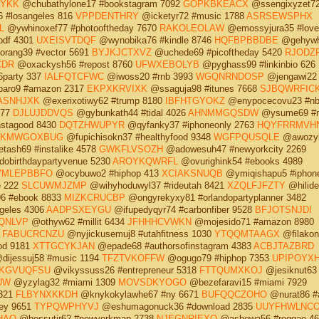
YKK
@chubathylone17 #bookstagram 7092
GOPKBKEACX
@ssengixyzet7
 #losangeles 816
VPPDENTHRY
@icketyr72 #music 1788
ASRSEWSPHX
L
@ywhinoxef77 #photooftheday 7670
RAKOLEOLAW
@emossyjura35 #love
pdf 4301
UXEISVTDQF
@wynobika76 #kindle 8746
HQFBPBBDBE
@gehywh
orang39 #vector 5691
BYJKJCTXVZ
@uchede69 #picoftheday 5420
RJODZ
CDR
@oxackysh56 #repost 8760
UFWXEBOLYB
@pyghass99 #linkinbio 626
party 337
IALFQTCFWC
@iwoss20 #rnb 3993
WGQNRNDOSP
@jengawi22
aro9 #amazon 2317
EKPXKRVIXK
@ssaguja98 #itunes 7668
SJBQWRFIC
ASNHJXK
@exerixotiwy62 #trump 8180
IBFHTGYOKZ
@enypocecovu23 #nb
677
DJLUJDDVQS
@gybunkath44 #tidal 4026
AHNMMGQSDW
@ysume69 #n
nstagood 8430
DQTZHWUPYR
@qyfanky37 #iphoneonly 2763
HQYFRRMVH
KKMWGOXBUG
@fupichisokn37 #healthyfood 9348
WGFPQUSQLE
@awozyl
tash69 #instalike 4578
GWKFLVSOZH
@adowesuh47 #newyorkcity 2269
obirthdaypartyvenue 5230
AROYKQWRFL
@ovurighink54 #ebooks 4989
VMLEPBBFO
@ocybuwo2 #hiphop 413
XCIAKSNUQB
@ymiqishapu5 #iphon
e 222
SLCUWMJZMP
@wihyhoduwyl37 #rideutah 8421
XZQLFJFZTY
@hilide
 #ebook 8833
MIZKCRUCBP
@ongyrekyxy81 #orlandopartyplanner 3482
geles 4306
AADPSXEYGU
@ifupedyqyr74 #carbonfiber 9528
BFJOTSNJDI
QNLVP
@othyw62 #millit 6434
JFHHHCVWKN
@mojesido71 #amazon 8980
9
FABUCRCNZU
@nyjickusemuj8 #utahfitness 1030
YTQQMTAAGX
@filakon
od 9181
XTTGCYKJAN
@epade68 #authorsofinstagram 4383
ACBJTAZBRD
dijessuj58 #music 1194
TFZTVKOFFW
@ogugo79 #hiphop 7353
UPIPOYX
KGVUQFSU
@vikyssuss26 #entrepreneur 5318
FTTQUMXKOJ
@jesiknut63
UW
@yzylag32 #miami 1309
MOVSDKYOGO
@bezefaravi15 #miami 7929
1321
FLBYNXKKDH
@knykokylawhe67 #ny 6671
BUFQQCZOHO
@nurat86 #
ey 9651
TYPQWPHYVJ
@eshumagonuck36 #download 2835
UUYFHWLNC
HAO
@bossutir62 #newyorkmap 2738
NJEGNRIEXO
@ashowa56 #reggae 46