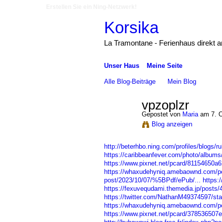
Erstellen Sie ein Ning-Netzwerk!
Korsika
La Tramontane - Ferienhaus direkt 
Unser Haus
Meine Seite
Alle Blog-Beiträge
Mein Blog
vpzoplzr
Gepostet von
Maria
am 7. O
Blog anzeigen
http://beterhbo.ning.com/profiles/blogs/
https://caribbeanfever.com/photo/albums
https://www.pixnet.net/pcard/81154650a6
https://whaxudehyniq.amebaownd.com/p
post/2023/10/07/%5BPdf/ePub/...
https:
https://fexuvequdami.themedia.jp/posts
https://twitter.com/NathanM49374597/s
https://whaxudehyniq.amebaownd.com/p
https://www.pixnet.net/pcard/378536507ef