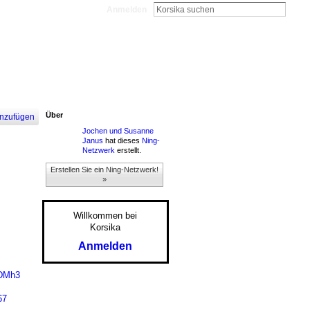
Anmelden
Über
nzufügen
Jochen und Susanne
Janus
hat dieses
Ning-
Netzwerk
erstellt.
Erstellen Sie ein Ning-Netzwerk!
»
Willkommen bei
Korsika
Anmelden
NDMh3
67