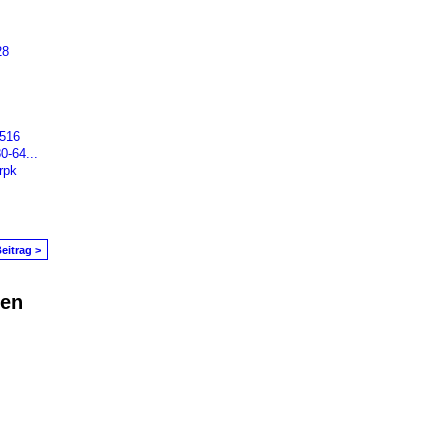
28
1516
0-64...
rpk
eitrag >
den
in Problem melden
|
Nutzungsbedingungen