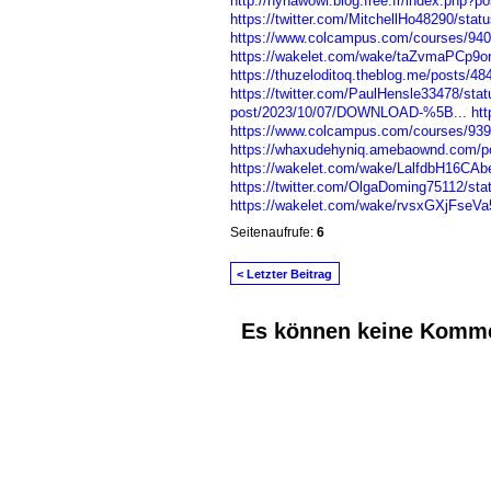
http://hyhawowi.blog.free.fr/index.php?
https://twitter.com/MitchellHo48290/st
https://www.colcampus.com/courses/94
https://wakelet.com/wake/taZvmaPCp9o
https://thuzeloditoq.theblog.me/posts/4
https://twitter.com/PaulHensle33478/st
post/2023/10/07/DOWNLOAD-%5B...
htt
https://www.colcampus.com/courses/93
https://whaxudehyniq.amebaownd.com/p
https://wakelet.com/wake/LalfdbH16CA
https://twitter.com/OlgaDoming75112/st
https://wakelet.com/wake/rvsxGXjFseV
Seitenaufrufe:
6
< Letzter Beitrag
Es können keine Komme
© 2026 Erstellt von
Jochen und Susanne J