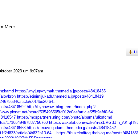
am Meer
Hi
ktober 2023 um 9:07am
ruhzkamd
https://whyjuqygymak.themedia.jp/posts/48418435
/alovbrbh
https://etinimijukath.themedia.jp/posts/48418419
24679584/article/d014be20-64...
osts/48418592
http://hyhawowi.blog.free.fr/index.php?
//www.pixnet.net/pcard/535496505fd012e0ae/article/25b9efd0-64...
/48418547
https://mcspartners.ning.com/photo/albums/ulksfcmd
tatus/1710549497837756760
https://wakelet.com/wake/rrvZEVGBJm_AKrqH
osts/48418553
https://fexuvequdami.themedia.jp/posts/48418452
1f2d833/article/4b832b10-64...
https://thuzeloditoq.theblog.me/posts/484185