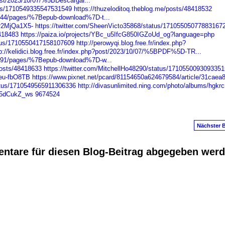
post/2023/10/07/%5BDescargar...
atus/1710549335547531549
https://thuzeloditoq.theblog.me/posts/48418532
044/pages/%7Bepub-download%7D-t...
r2MjQa1X5-
https://twitter.com/SheenVicto35868/status/17105505077883167
8418483
https://paiza.io/projects/YBc_u5IfcG850IGZoUd_og?language=php
atus/1710550417158107609
http://perowyqi.blog.free.fr/index.php?
p://kelidici.blog.free.fr/index.php?post/2023/10/07/%5BPDF%5D-TR...
991/pages/%7Bepub-download%7D-w...
osts/48418633
https://twitter.com/MitchellHo48290/status/171055009309335
beu-fbO8TB
https://www.pixnet.net/pcard/81154650a624679584/article/31caea8
atus/1710549565911306336
http://divasunlimited.ning.com/photo/albums/hgkrc
a5dCukZ_ws
9674524
Nächster B
ntare für diesen Blog-Beitrag abgegeben wer
anus
. Powered by
E