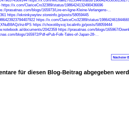
424796574589144
https://x.com/Michael27613344/status/19864245383815827
b
https://x.com/ClariceCro32389/status/1986424132490436696
ps://prasatnas.com/blogs/165973/Lire-en-ligne-Kleine-Verlangens-...
2361
https://ekninkywytev.storeinfo.jp/posts/58059445
1986423923794407922
https://x.com/ClariceCro32389/status/19864246184466
OK_XNuB8AQzlnz4PS
https://choxotibyxoj.localinfo.jp/posts/58059444
ww.notebook.ai/documents/2042359
https://prasatnas.com/blogs/165967/Down
atnas.com/blogs/165972/Pdf-ePub-Folk-Tales-of-Japan-28-...
Nächster B
ntare für diesen Blog-Beitrag abgegeben wer
anus
. Powered by
E