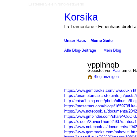
Erstellen Sie ein Ning-Netzwerk!
Korsika
La Tramontane - Ferienhaus direkt 
Unser Haus
Meine Seite
Alle Blog-Beiträge
Mein Blog
vpplhhqb
Gepostet von
Paul
am 6. N
Blog anzeigen
https://www.gemtracks.com/iwwuduxn
ht
https://enametamabic.storeinfo.jp/posts
http://caisu1.ning.com/photo/albums/fhq
https://prasatnas.com/blogs/165970/Lire-
https://www.notebook.ai/documents/204
https://www.gmbinder.com/share/-Od
https://x.com/XavierThom84937/status
https://www.notebook.ai/documents/204
https://www.gemtracks.com/hahovuti
htt