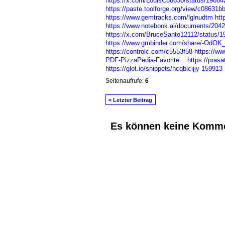
https://x.com/LouisC88636/status/1986
https://paste.toolforge.org/view/c08631b
https://www.gemtracks.com/lglnudtm
htt
https://www.notebook.ai/documents/204
https://x.com/BruceSanto12112/status/
https://www.gmbinder.com/share/-Od
https://controlc.com/c5553f58
https://w
PDF-PizzaPedia-Favorite...
https://pras
https://glot.io/snippets/hcqblcijjy
159913
Seitenaufrufe:
6
< Letzter Beitrag
Es können keine Komme
© 2026 Erstellt von
Jochen und Susanne J