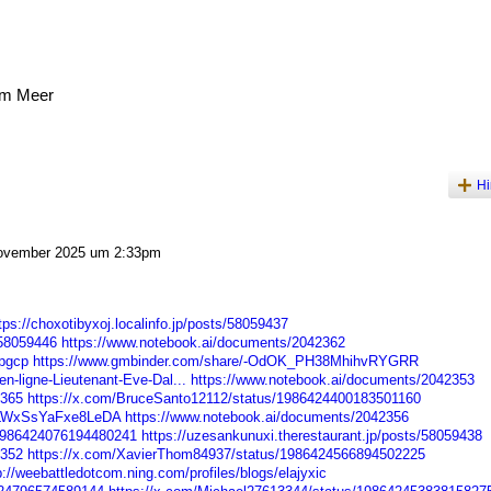
am Meer
Hi
ovember 2025 um 2:33pm
tps://choxotibyxoj.localinfo.jp/posts/58059437
/58059446
https://www.notebook.ai/documents/2042362
lpgcp
https://www.gmbinder.com/share/-OdOK_PH38MhihvRYGRR
en-ligne-Lieutenant-Eve-Dal...
https://www.notebook.ai/documents/2042353
2365
https://x.com/BruceSanto12112/status/1986424400183501160
OKLWxSsYaFxe8LeDA
https://www.notebook.ai/documents/2042356
/1986424076194480241
https://uzesankunuxi.therestaurant.jp/posts/58059438
2352
https://x.com/XavierThom84937/status/1986424566894502225
p://weebattledotcom.ning.com/profiles/blogs/elajyxic