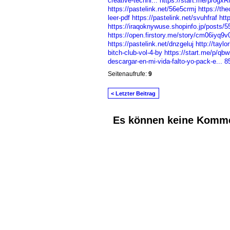
creative-techni...
https://start.me/p/ogx
https://pastelink.net/56e5crmj
https://th
leer-pdf
https://pastelink.net/svuhfraf
htt
https://iraqoknywuse.shopinfo.jp/posts/
https://open.firstory.me/story/cm06iyq9
https://pastelink.net/dnzgeluj
http://tayl
bitch-club-vol-4-by
https://start.me/p/qbw
descargar-en-mi-vida-falto-yo-pack-e...
8
Seitenaufrufe:
9
< Letzter Beitrag
Es können keine Komme
© 2026 Erstellt von
Jochen und Susanne J