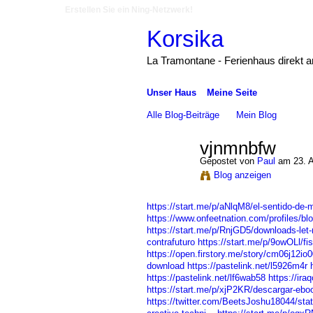
Erstellen Sie ein Ning-Netzwerk!
Korsika
La Tramontane - Ferienhaus direkt 
Unser Haus
Meine Seite
Alle Blog-Beiträge
Mein Blog
vjnmnbfw
Gepostet von
Paul
am 23. A
Blog anzeigen
https://start.me/p/aNlqM8/el-sentido-de-m
https://www.onfeetnation.com/profiles/bl
https://start.me/p/RnjGD5/downloads-let
contrafuturo
https://start.me/p/9owOLl/fis
https://open.firstory.me/story/cm06j12i
download
https://pastelink.net/l5926m4r
https://pastelink.net/lf6wab58
https://ir
https://start.me/p/xjP2KR/descargar-ebo
https://twitter.com/BeetsJoshu18044/st