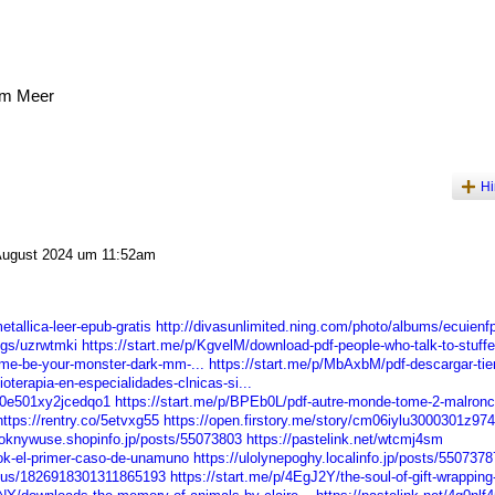
am Meer
Hi
ugust 2024 um 11:52am
etallica-leer-epub-gratis
http://divasunlimited.ning.com/photo/albums/ecuienf
ogs/uzrwtmki
https://start.me/p/KgvelM/download-pdf-people-who-talk-to-stuffe
-me-be-your-monster-dark-mm-...
https://start.me/p/MbAxbM/pdf-descargar-tier
ioterapia-en-especialidades-clnicas-si...
o00e501xy2jcedqo1
https://start.me/p/BPEb0L/pdf-autre-monde-tome-2-malronc
https://rentry.co/5etvxg55
https://open.firstory.me/story/cm06iylu3000301z97
aqoknywuse.shopinfo.jp/posts/55073803
https://pastelink.net/wtcmj4sm
ok-el-primer-caso-de-unamuno
https://ulolynepoghy.localinfo.jp/posts/5507378
atus/1826918301311865193
https://start.me/p/4EgJ2Y/the-soul-of-gift-wrapping