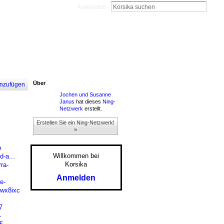
Anmelden
Über
nzufügen
Jochen und Susanne
Janus
hat dieses
Ning-
Netzwerk
erstellt.
Erstellen Sie ein Ning-Netzwerk!
»
p
Willkommen bei
d-a...
Korsika
ra-
Anmelden
e-
4wx8ixc
7
-