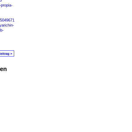
5
-propia-
85049671
yarichin-
b-
eitrag >
den
in Problem melden
|
Nutzungsbedingungen