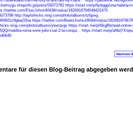
RNY/downloads-the-memory-of-animals-by-claire...
https://pastelink.net/4g0nlf4
ecketivygu.shopinfo.jp/posts/55073782
https://start.me/p/6ybqgp/una-habitacin
ps://twitter.com/EloisJohns40438/status/1826918794549432475
55073798
http://taylorhicks.ning.com/photo/albums/tzfgoxjj
v000601z9gbej33na
https://twitter.com/BeetsJoshu18044/status/18269187967
orhicks.ning.com/photo/albums/ylwzqvgv
https://start.me/p/l6kgBb/read-online-
5QQ/maldita-roma-serie-julio-csar-2-la-conqui...
https://start.me/p/aNlqYX/epu
540640
Nächster B
ntare für diesen Blog-Beitrag abgegeben wer
anus
. Powered by
E