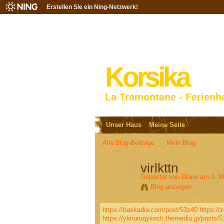
Erstellen Sie ein Ning-Netzwerk!
Korsika
La Tramontane - Ferienh
Unser Haus
Meine Seite
Alle Blog-Beiträge
Mein Blog
virlkttn
Gepostet von
Diane
am 3. M
Blog anzeigen
https://baskadia.com/post/53z40
https://
https://yknuruqyxech.themedia.jp/posts/