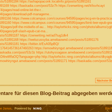
sts/51891184
https://ashapopaconk.localinfo.jp/posts/51891161
891169
https://baskadia.com/post/53z7h
https://zenwriting.net/kfisvhcayt
pages/read-online-let-the-r...
04/pages/download-pdf-manageme...
51891166
https://www.colcampus.com/courses/94595/pages/ecg-en-la-practica-
51891160
https://www.colcampus.com/courses/94595/pages/binti-leer-epub-gra
/pages/pdf-the-midwife-of-au...
http://taylorhicks.ning.com/photo/albums/ygb
/pages/pdf-slash-epub-cat-ma...
sts/51891187
https://zenwriting.net/ad7tug1dk4
sts/51891168
https://iwelucussyba.amebaownd.com/posts/51891176
sts/51891181
https://bitbin.it/EsA05pBQ/
us/1764145736147460263
https://emowhiryngut.amebaownd.com/posts/518911
baskadia.com/post/53z3z
https://utohyssagase.amebaownd.com/posts/51891
5sSD4rwWfaOQ?language=php
http://taylorhicks.ning.com/photo/albums/dkyqgbj
/emowhiryngut.amebaownd.com/posts/51891171
https://baskadia.com/post/53
Nächster Be
tare für diesen Blog-Beitrag abgegeben werd
e Janus
. Powered by
Ein 