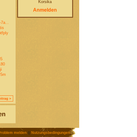
Korsika
Anmelden
7a...
tis
tfply
85
180
i
z5m
itrag >
en
Problem melden
|
Nutzungsbedingungen