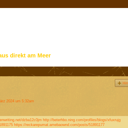
aus direkt am Meer
Hin
ärz 2024 um 5:32am
zenwriting.net/dzba12c0jm
http://beterhbo.ning.com/profiles/blogs/xfuxrujg
51891175
https://reckarepumat.amebaownd.com/posts/51891177