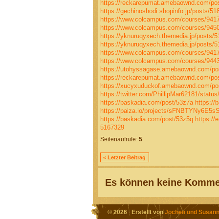
https://reckarepumat.amebaownd.com/po
https://gechinoshodi.shopinfo.jp/posts/51
https://www.colcampus.com/courses/94174/
https://www.colcampus.com/courses/945
https://yknuruqyxech.themedia.jp/posts/
https://yknuruqyxech.themedia.jp/posts/
https://www.colcampus.com/courses/94174
https://www.colcampus.com/courses/94430
https://utohyssagase.amebaownd.com/po
https://reckarepumat.amebaownd.com/po
https://xucyxuduckof.amebaownd.com/po
https://twitter.com/PhillipMar62181/stat
https://baskadia.com/post/53z7a
https://
https://paiza.io/projects/sFNBTYNy6E
https://baskadia.com/post/53z5q
https:/
5167329
Seitenaufrufe:
5
< Letzter Beitrag
Es können keine Kommen
© 2026 Erstellt von
Jochen und Susann