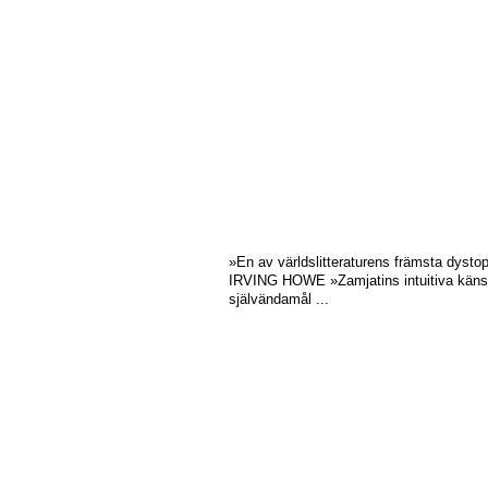
»En av världslitteraturens främsta dyst
IRVING HOWE »Zamjatins intuitiva känsla 
självändamål ...