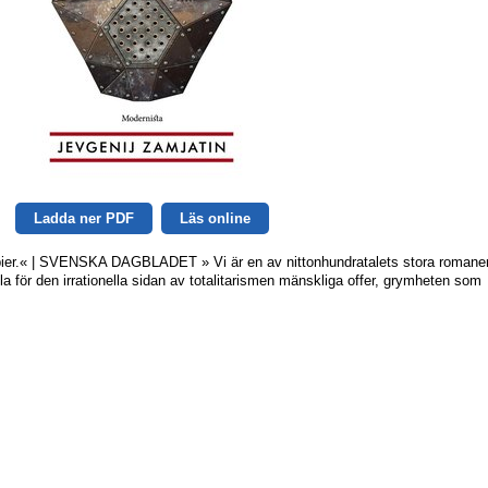
Ladda ner PDF
Läs online
opier.« | SVENSKA DAGBLADET » Vi är en av nittonhundratalets stora romaner
för den irrationella sidan av totalitarismen mänskliga offer, grymheten som