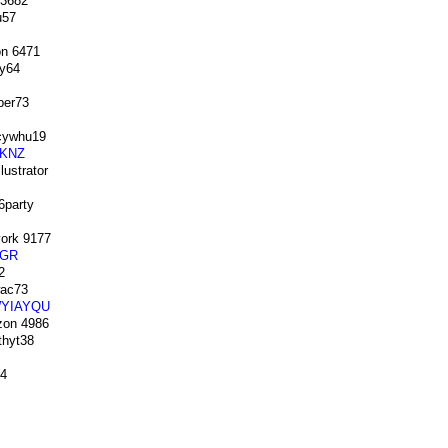
3682
u57
n 6471
y64
er73
ywhu19
KNZ
ustrator
party
ork 9177
GR
2
ac73
YIAYQU
on 4986
hyt38
4