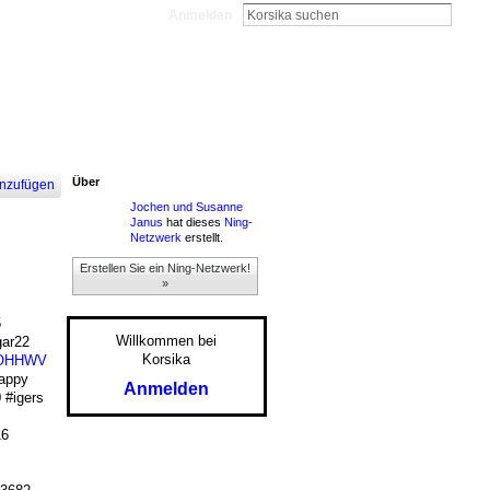
Anmelden
Über
nzufügen
Jochen und Susanne
Janus
hat dieses
Ning-
Netzwerk
erstellt.
Erstellen Sie ein Ning-Netzwerk!
»
5
Willkommen bei
ar22
Korsika
OHHWV
appy
Anmelden
 #igers
6
P