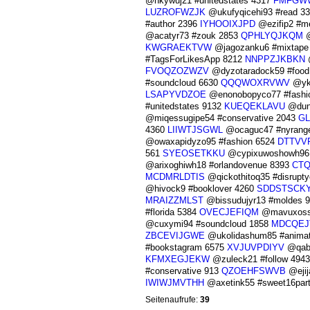
@nkywuj21 #unitedstates 4317
FMFGW
LUZROFWZJK
@ukufyqicehi93 #read 3
#author 2396
IYHOOIXJPD
@ezifip2 #
@acatyr73 #zouk 2853
QPHLYQJKQM
@
KWGRAEKTVW
@jagozanku6 #mixtape
#TagsForLikesApp 8212
NNPPZJKBKN
@
FVOQZOZWZV
@dyzotaradock59 #food
#soundcloud 6630
QQQWOXRVWV
@yka
LSAPYVDZOE
@enonobopyco77 #fashi
#unitedstates 9132
KUEQEKLAVU
@dung
@miqessugipe54 #conservative 2043
GL
4360
LIIWTJSGWL
@ocaguc47 #nyrang
@owaxapidyzo95 #fashion 6524
DTTVV
561
SYEOSETKKU
@cypixuwoshowh96
@arixoghiwh18 #orlandovenue 8393
CT
MCDMRLDTIS
@qickothitoq35 #disrupty
@hivock9 #booklover 4260
SDDSTSCKY
MRAIZZMLST
@bissudujyr13 #moldes 
#florida 5384
OVECJEFIQM
@mavuxoss3
@cuxymi94 #soundcloud 1858
MDCQEJ
ZBCEVIJGWE
@ukolidashum85 #animat
#bookstagram 6575
XVJUVPDIYV
@qabu
KFMXEGJEKW
@zuleck21 #follow 494
#conservative 913
QZOEHFSWVB
@ejij
IWIWJMVTHH
@axetink55 #sweet16par
Seitenaufrufe:
39