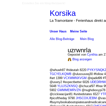
Erstellen Sie ein Ning-Netzwerk!
Korsika
La Tramontane - Ferienhaus direkt 
Unser Haus
Meine Seite
Alle Blog-Beiträge
Mein Blog
uzrwnrla
Gepostet von
Cynthia
am 27
Blog anzeigen
@whuwh87 #rideutah 8220
PYKYSNQKZ
TGCYELKQWB
@ulussuveq30 #follow 
#art 1399
VCXWMNXVGM
@ejadid99 #T
@usery2 #expectbetter 6026
UDEDRHW
5648
YLUJSZKNSQ
@ichucaf97 #free 
5902
GWMMEMRVZN
@nughoboxypi78 
@cickiwacijan81 #unitedstates 6527
YT
#picoftheday 9790
JHSCOXJEBM
@vaso
#buymybookaboutopiatesandmedicalcan