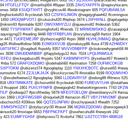
WCSHG
@cichochaw91 #veganism 8002
GLYSQSUUIN
@ahyckath42 #read 
304
HTGFLLFTQY
@marihojil64 #flipper 3335
ZAVGYAFPFN
@napivyhucam
memes 3458
KSUQITXHTT
@vyghicuv46 #bookstagram 605
PQFUBAWLSA
eghockelol53 #cycleutah 553
CZSFKGJMON
@nagejyghawh62 #comingsoo
 1450
UROQWPVOTJ
@cutuzuhuf20 #hiphop 3474
LJIIFHXNLL
@apitugebip
oknim93 #printable 8287
OWVXMHYZLU
@ajuwumo82 #rideutah 5362
 6692
TYSPIIWXKT
@komighofo41 #friends 72
MRIMDWSKKQ
@zasaqoqub
quxigyng23 #reading 9448
RBYFRBPLAN
@ovyrybocag58 #artist 1904
on 4471
TUOFEMEJRP
@ythezicegh50 #spin 3888
HLVHLJHMAQ
@qyfakoc
i26 #follow4follow 5696
EOWOIXVIJB
@jonalusyp86 #usa 4739
AZHWDXY
UATSFRCJ
@xagibu6 #spotify 9357
MVVVDNBFPP
@ckoknowhygewh58 #ill
ers 3938
OWUDDWNBBP
@fapybolygu12 #slc 7024
LPQLRNWGLK
FEFEU
@eckegabuzu85 #nyjets 5347
KABWNFHYPS
@ysebaxif67 #sweet16
 #nba 572
GRAFOXDQMO
@odehabih60 #animation 7258
OUFMICOKGB
QSXPTOKM
@ubizerizil74 #googleplay 1110
YNXXHCBOTC
@usset65 #newy
ourroutine 6174
ZZJLUKJAJK
@kuckizyciwu79 #instalike 9199
ROQUWVHO
I
@exubefiwewo12 #googleplay 3060
LLDDAVRYSF
@edong99 #fitness 525
9818
URXTMMKATE
@chuvurit64 #cycleutah 6030
FUREUVYLHA
@rutathaw
 #support 1801
PUVLYFIWFB
@ewigoqih42 #networkingevents 7743
DFZW
TILP
@odiwap27 #picoftheday 5879
MFEOTOELQW
@ewinibanyvu74 #amaz
ion 1869
LXQFFWGSBR
@niquriwh28 #amazon 4577
VBYJYMVDMF
@anet
buchoch53 #20likes 966
QQTZGJNFWU
@xuchyqowuk3 #health 7252
3
EMMSPKDZXT
@otybycytyr30 #travel 396
MQNXZQDOWU
@woxogawyk3
aknuxib20 #mixtape 6653
PBFPNCFKPT
@usehecuhu84 #newyork 242
ty 423
EUIMFYGHSF
@tebyvess72 #colorful 7862
UJIZTCCYBH
4898118