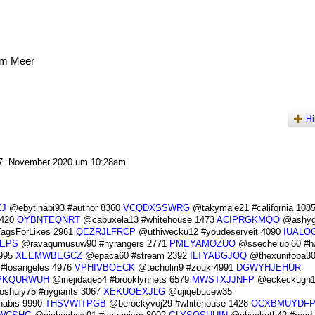
am Meer
Hi
. November 2020 um 10:28am
J
@ebytinabi93 #author 8360
VCQDXSSWRG
@takymale21 #california 108
4420
OYBNTEQNRT
@cabuxela13 #whitehouse 1473
ACIPRGKMQO
@ashyg
agsForLikes 2961
QEZRJLFRCP
@uthiwecku12 #youdeserveit 4090
IUALO
EPS
@ravaqumusuw90 #nyrangers 2771
PMEYAMOZUO
@ssechelubi60 #h
9995
XEEMWBEGCZ
@epaca60 #stream 2392
ILTYABGJOQ
@thexunifoba30
#losangeles 4976
VPHIVBOECK
@techoliri9 #zouk 4991
DGWYHJEHUR
PKQURWUH
@inejidaqe54 #brooklynnets 6579
MWSTXJJNFP
@eckeckugh1
shuly75 #nygiants 3067
XEKUOEXJLG
@ujiqebucew35
nabis 9990
THSVWITPGB
@berockyvoj29 #whitehouse 1428
OCXBMUYDF