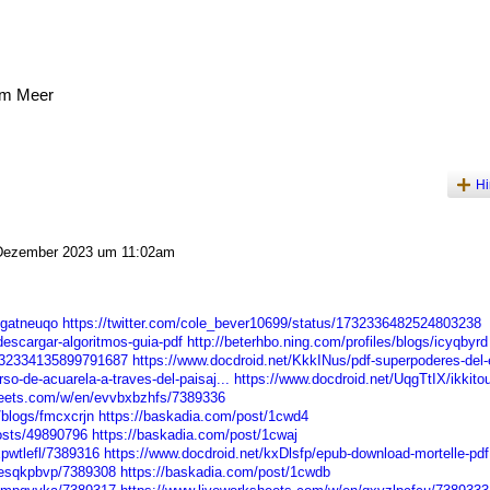
am Meer
Hi
Dezember 2023 um 11:02am
/gatneuqo
https://twitter.com/cole_bever10699/status/1732336482524803238
escargar-algoritmos-guia-pdf
http://beterhbo.ning.com/profiles/blogs/icyqbyrd
/1732334135899791687
https://www.docdroid.net/KkkINus/pdf-superpoderes-del-e
so-de-acuarela-a-traves-del-paisaj...
https://www.docdroid.net/UqgTtIX/ikkito
heets.com/w/en/evvbxbzhfs/7389336
/blogs/fmcxcrjn
https://baskadia.com/post/1cwd4
osts/49890796
https://baskadia.com/post/1cwaj
pwtlefl/7389316
https://www.docdroid.net/kxDlsfp/epub-download-mortelle-pdf
qesqkpbvp/7389308
https://baskadia.com/post/1cwdb