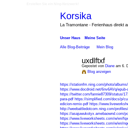
Erstellen Sie ein Ning-Netzwerk!
Korsika
La Tramontane - Ferienhaus direkt 
Unser Haus
Meine Seite
Alle Blog-Beiträge
Mein Blog
uxdlftxf
Gepostet von
Diane
am 6. 
Blog anzeigen
https://stationfm.ning.com/photo/albums
https://www.docdroid.net/6nv6AVq/epub-d
https://twitter.com/fannie87309/status
para-pdf
https://simplified.com/docs/p/cur
edicion-remix-pdf
https://www.liveworks
http://weebattledotcom.ning.com/profiles
https://asajuwukotyx.amebaownd.com/p
https://www.liveworksheets.com/w/en/fqx
https://www.liveworksheets.com/w/en/n