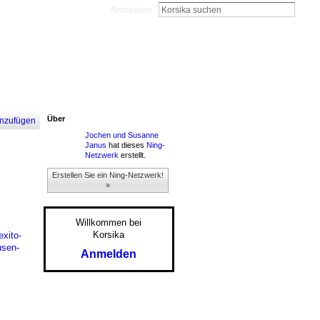
Anmelden
Über
nzufügen
Jochen und Susanne
Janus
hat dieses
Ning-
Netzwerk
erstellt.
Erstellen Sie ein Ning-Netzwerk!
»
Willkommen bei
Korsika
xito-
usen-
Anmelden