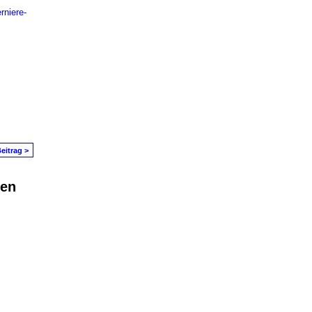
rniere-
eitrag >
den
in Problem melden
|
Nutzungsbedingungen