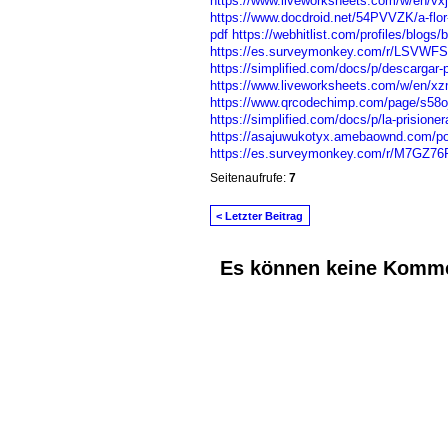
https://www.liveworksheets.com/w/en/v
https://www.docdroid.net/54PVVZK/a-flor-de
pdf
https://webhitlist.com/profiles/blogs/b
https://es.surveymonkey.com/r/LSVWF
https://simplified.com/docs/p/descargar-pd
https://www.liveworksheets.com/w/en/x
https://www.qrcodechimp.com/page/s58o
https://simplified.com/docs/p/la-prisionera-
https://asajuwukotyx.amebaownd.com/p
https://es.surveymonkey.com/r/M7GZ76
Seitenaufrufe:
7
< Letzter Beitrag
Es können keine Komme
© 2026 Erstellt von
Jochen und Susanne J