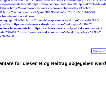
xjmpgvvka/7389317
https://www.liveworksheets.com/w/en/qxyzlpcfcu/7389333
-piel-leer-el-libro-pdf
https://www.docdroid.net/xAo8f8s/epub-download-la-de
flztuhk
https://www.liveworksheets.com/w/en/phefmoitbo/7389327
SB
https://twitter.com/CarolRyan170109/status/1732337525577142290
f-epub-pretoriano-libro-x...
zmgxgjngz/7389328
https://chixodakizap.amebaownd.com/posts/49890651
jvtnln6m
https://www.liveworksheets.com/w/en/oxdgwipjvn/7389324
de-vallenia-leer-el-lib...
https://caribbeanfever.com/photo/albums/mufinkbt
osts/49890882
https://www.liveworksheets.com/w/en/kmrgzsthpc/7389322
R
3915959
Nächster B
ntare für diesen Blog-Beitrag abgegeben wer
anus
. Powered by
E