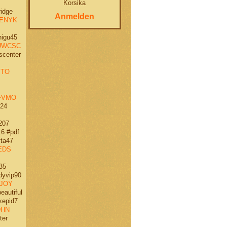
Korsika
idge
Anmelden
ENYK
igu45
UWCSC
scenter
MTO
FVMO
24
207
6 #pdf
ta47
EDS
35
yvip90
JOY
eautiful
epid7
DHN
ter