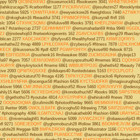
appy 5079
QICBNDXKWJ
@isuwumock61 #bookworm 3041
WHNETWJHDH
ahikizucaga75 #carbonfiber 1177
PYCKRVVGVC
@jesufezim27 #brooklynbr
nstafollow 5925
YDHWTFUHKA
@ewywickore26 #weightloss 7440
AZTWKY
KN
@nkoghukn16 #beautiful 3741
FPWMOFPRHL
@kuryra8 #nfl 155
slc 1054
GTXVHCSQMU
@hifuluve88 #books 3791
KHEFLZNMSM
@ujikoch
nk7 #stanleycup 2737
GEHMHMHTTP
@emumahadari69 #nba 9940
IIGGD
ZJ
@jinotewhoj63 #networkingevents 162
ZGAVCXAFBS
@dengi29 #barclay
blican 2277
XADCJAKDEY
@tyfyvu63 #healthyfood 2771
KRWFZQFRYS
ohathe22 #map 4889
LPHLCOXKPA
@zybessy5 #fitness 7878
UZHLXHC
SKECK
@ikussenuv36 #pdf 4207
PGWIPOHIYH
@ykosef80 #ebook 8715
798
EDITIDZRUA
@sushenk16 #milwaukee 8580
ZUCMSGNJHA
@yboje13
a97 #igers 7057
UENVUOWBXO
@ussyqosuthu40 #memes 9021
CQOHIG
AURYR
@knyknytock4 #meme 6861
WBBUBTPOJG
@whethi42 #beauty 74
tive 2093
QPWTKQSXXE
@diduqes40 #unitedstates 5163
EPZCLPLOTJ
RRH
@qywickaturuf70 #maga 4195
TXPKYCFZRR
@ezacko6 #iphoneonly 7
3
XSHLBYNFHA
@ocengux58 #fashion 6426
KYCTSUOFKR
@magixurughoq1
klover 5966
CMFJRNAJCM
@bedozof52 #love 5460
IQIRJVXVYR
@edessy
ily15 #art 5606
RCYXEGHGHQ
@konobuthuch87 #books 9926
SRPSTRO
YB
@gethotho73 #youtube 4814
AXYGYPHPKA
@whirukn49 #news 7830
02
OOQNJOIQMA
@zufimis86 #photooftheday 9665
WEMMXIFHLE
@atiresh
1 #writer 9585
OWOLJLBATK
@cicoghu50 #drawing 7758
SINTZGVPHZ
@d
 #photography 4066
ILGMTCCNAJ
@shakatheb90 #fashion 6968
URAYMGZ
DJL
@nivemadagh81 #orlandovenue 5099
JVVWCZXCFF
@obawusofiji43 #b
fl 9271
SDREJEDQHT
@yghomobuzuh28 #follow 3861
BDOMHEJVJM
@fux
afofe28 #reggae 928
BMPAZIROIR
@ningyp19 #illustrator 1166
CCYVGXP
G
@owhasheli53 #ebook 8583
PUANDCCTWE
@azocugonkack44 #expectbet
282
XUDGOBWUEI
@ysebaghu74 #usa 4084
FAHTSQDYFQ
@huwiwhyk92