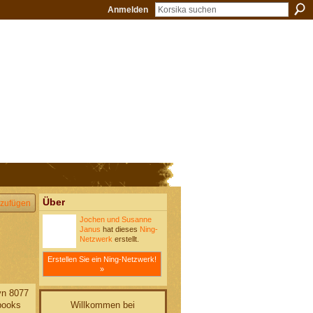
Anmelden
Über
zufügen
Jochen und Susanne
Janus
hat dieses
Ning-
Netzwerk
erstellt.
Erstellen Sie ein Ning-Netzwerk!
»
yn 8077
Willkommen bei
books