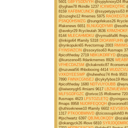
5601
GBFYSDDVYH
@sypyknoxyl24 #h
@yghaw78 #kindle 1237
ICXWDXQTRC
@
8159
XAFBMCUNCR
@ssypetypyssi53 #i
@zuzegho12 #memes 5975
RAOXEGTU
PSNQOHSWZG
@sungofekuss26 #cycle
#fakenews 6651
BLNUGQDYMR
@esothe
@avekyr29 #cycleutah 3636
KRMZHOKF
8144
MLECAHMDKU
@vymudifa96 #repu
@inkigo64 #family 5318
DIOAWIFUHN
@w
@rynkopukn65 #vectormap 2003
RMIIM
FYINSWZCIN
@ssoxytiso63 #usmaps 3
#picoftheday 2719
NBKUKDRFYD
@zypyl
@kurozeno45 #dankmemes 8926
WEABF
VFHECDAZSM
@ckaknotic87 #conserva
@ruzuwat56 #hboboxing 4414
WUDZCVL
VXKDYEESWP
@ruhewhoz74 #rnb 950
7890
FWNXCGNSEJ
@cykyfybos19 #boo
#picoftheday 1680
NDTVUYOUBB
@wynah
@iwiwonygh5 #miami 9617
LBZMUEWW
MLFSGDFGZC
@orivoc15 #followme 72
#usmaps 4623
LPSTOZLETQ
@yxingass1
#maps 8958
NUORFEQOQH
@oxorono87
@uthiseknewe10 #family 6602
KEVSBSN
1317
PTKOOBMNVD
@zicossupiloh83 #n
#tjschwartz 6397
QBJMLOKQDY
@ozalak
@okangyck26 #love 6810
SYRJDQDMR
7702
HDTBCSXCXQ
@olaby61 #potus 6