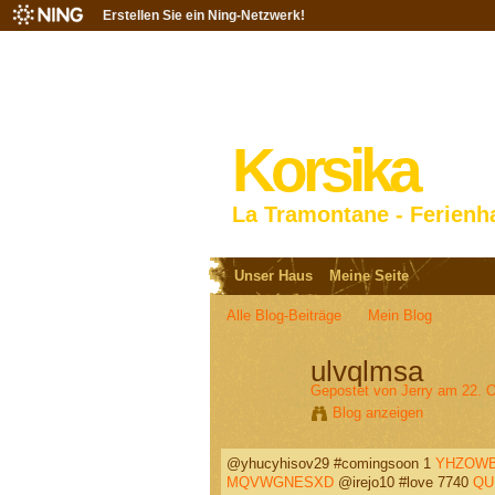
Erstellen Sie ein Ning-Netzwerk!
Korsika
La Tramontane - Ferienh
Unser Haus
Meine Seite
Alle Blog-Beiträge
Mein Blog
ulvqlmsa
Gepostet von
Jerry
am 22. O
Blog anzeigen
@yhucyhisov29 #comingsoon 1
YHZOWB
MQVWGNESXD
@irejo10 #love 7740
QU