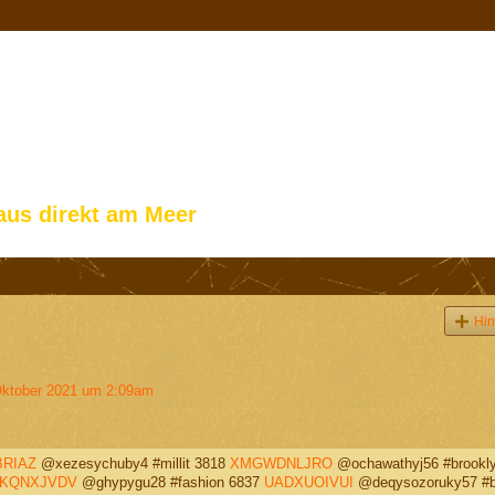
aus direkt am Meer
Hin
ktober 2021 um 2:09am
RIAZ
@xezesychuby4 #millit 3818
XMGWDNLJRO
@ochawathyj56 #brookl
KQNXJVDV
@ghypygu28 #fashion 6837
UADXUOIVUI
@deqysozoruky57 #