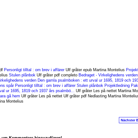
pdf
Personligt tilltal : om brev i affärer
Ulf gråter epub Martina Montelius
Projek
elius
Stulen plånbok
Ulf gråter pdf completo
Bedraget - Virkelighedens verden
irkelighedens verden
Den gamla psalmboken : ett urval ur 1695, 1819 och 19
ens spår
Personligt tilltal : om brev i affärer
Stulen plånbok
Projektledning Pak
val ur 1695, 1819 och 1937 års psalmbö...
Ulf gråter Les på nettet Martina Mo
 bara gå hem
Ulf gråter Les på nettet Ulf gråter pdf Nedlasting Martina Monteli
ina Montelius
Nächster B
n, um Kommentare hinzuzufügen!