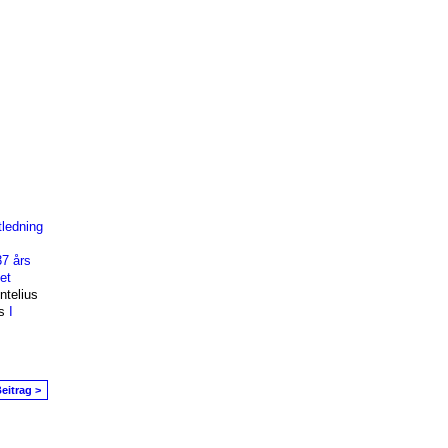
tledning
37 års
et
ntelius
us
I
eitrag >