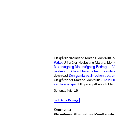
Ulf gråter Nedlasting Martina Montelius 
Paket
Ulf gråter Nedlasting Martina Mont
Motorsågning
Motorsågning
Bedraget - V
psalmbö...
Alla vill bara gå hem
I samlar
download
Den gamla psalmboken : ett ur
Ulf gråter pdf Martina Montelius
Alla vill
samlarens spår
Ulf gråter pdf ebook Mart
Seitenaufrufe:
16
< Letzter Beitrag
Kommentar
Sie müssen Mitglied von Korsika sei