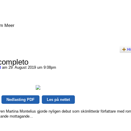
am Meer
Hi
 completo
d
am 29. August 2019 um 9:08pm
Nedlasting PDF
Les på nettet
en Martina Montelius gjorde nyligen debut som skönlitterär författare med r
sande mottagande...