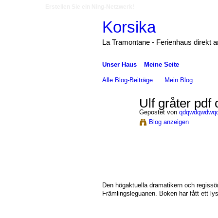
Erstellen Sie ein Ning-Netzwerk!
Korsika
La Tramontane - Ferienhaus direkt 
Unser Haus
Meine Seite
Alle Blog-Beiträge
Mein Blog
Ulf gråter pdf
Gepostet von
qdqwdqwdwq
Blog anzeigen
Den högaktuella dramatikern och regissör
Främlingsleguanen. Boken har fått ett ly