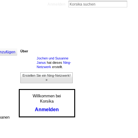
Anmelden
Über
nzufügen
Jochen und Susanne
Janus
hat dieses
Ning-
Netzwerk
erstellt.
Erstellen Sie ein Ning-Netzwerk!
»
Willkommen bei
Korsika
Anmelden
omanen