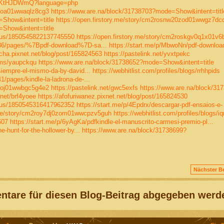
qhoKtHJDWmQ?language=php
d0zoa01wwaqlz8cg3
https://www.are.na/block/31738703?mode=Show&intent=titl
=Show&intent=title
https://open.firstory.me/story/cm2rosnw20zod01wwgz7dc
=Show&intent=title
atus/1850545822137745550
https://open.firstory.me/story/cm2roskgv0q1x01v6b
36/pages/%7Bpdf-download%7D-sa...
https://start.me/p/MbwoNn/pdf-downloa
cha.pixnet.net/blog/post/165824563
https://pastelink.net/yvxtpekc
ums/yaupckqu
https://www.are.na/block/31738652?mode=Show&intent=title
iempre-el-mismo-da-by-david...
https://webhitlist.com/profiles/blogs/rrhhpids
pages/kindle-la-ladrona-de-...
s0zoj01wwbgc5g4e2
https://pastelink.net/gwc5exfs
https://www.are.na/block/31
.net/brf4yoee
https://afofuriwanez.pixnet.net/blog/post/165824530
atus/1850545316417962352
https://start.me/p/4Epdrx/descargar-pdf-ensaios-e-
y.me/story/cm2roy7dj0zom01wwcpzv5guh
https://webhitlist.com/profiles/blogs/i
607
https://start.me/p/6yAgKa/pdfkindle-el-manuscrito-carmesi-premio-pl...
-hunt-for-the-hollower-by...
https://www.are.na/block/31738699?
Nächster Be
tare für diesen Blog-Beitrag abgegeben werd