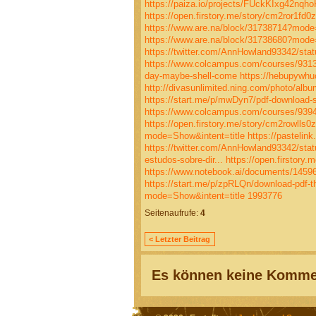
https://paiza.io/projects/FUckKIxg42n
https://open.firstory.me/story/cm2ror1f
https://www.are.na/block/31738714?mode
https://www.are.na/block/31738680?mode
https://twitter.com/AnnHowland93342/st
https://www.colcampus.com/courses/931
day-maybe-shell-come
https://hebupywhu
http://divasunlimited.ning.com/photo/alb
https://start.me/p/mwDyn7/pdf-download-s
https://www.colcampus.com/courses/93941/
https://open.firstory.me/story/cm2rowll
mode=Show&intent=title
https://pastelink
https://twitter.com/AnnHowland93342/st
estudos-sobre-dir...
https://open.firstor
https://www.notebook.ai/documents/1459
https://start.me/p/zpRLQn/download-pdf-the
mode=Show&intent=title
1993776
Seitenaufrufe:
4
< Letzter Beitrag
Es können keine Kommen