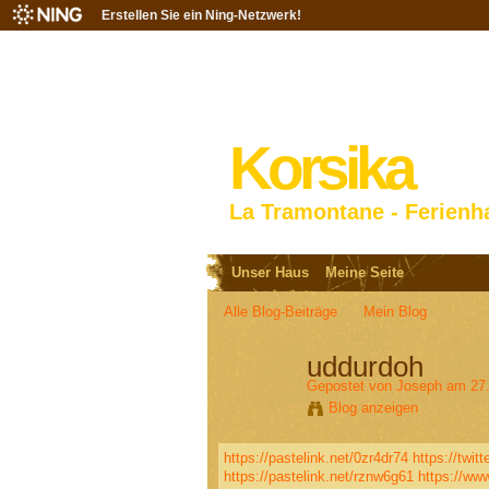
Erstellen Sie ein Ning-Netzwerk!
Korsika
La Tramontane - Ferienh
Unser Haus
Meine Seite
Alle Blog-Beiträge
Mein Blog
uddurdoh
Gepostet von
Joseph
am 27.
Blog anzeigen
https://pastelink.net/0zr4dr74
https://twi
https://pastelink.net/rznw6g61
https://ww