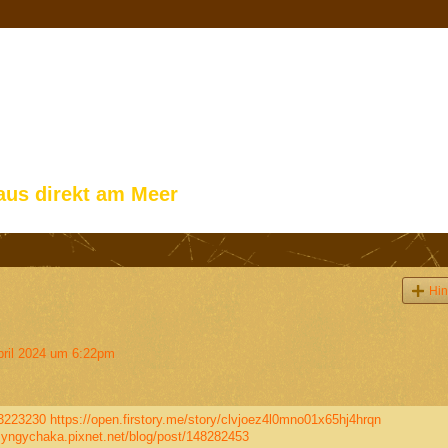
aus direkt am Meer
Hin
ril 2024 um 6:22pm
53223230
https://open.firstory.me/story/clvjoez4l0mno01x65hj4hrqn
izyngychaka.pixnet.net/blog/post/148282453