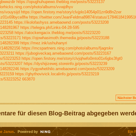
/gbwwzdir
https://opughuhupewo.theblog.me/posts/53223137
aylorhicks.ning.com/photo/albums/vvwjdhyv
ms/vouysijd
https://open.firstory.me/story/clvjplo14054p01zn9d8n2zer
0msz01x69byce8fw
https://twitter.com/JeanFeldma89874/status/178461841995
3223145
https://ikolofashyss.amebaownd.com/posts/53223208
t/148281967
https://telegra.ph/Links-04-28-595
53223258
https://atockengacix.theblog.me/posts/53223220
ts/53223171
https://ojowhasimoth.themedia.jp/posts/53223188
t/148282399
https://mez.ink/ushuhanyri
t/148282156
https://mcspartners.ning.com/photo/albums/fjagrskv
53223211
https://jubogiveckaq.amebaownd.com/posts/53223167
ts/53223253
https://open.firstory.me/story/clvjqhwfo0mto01x6gbs3fgt0
sts/53223207
https://dyshijizewej.storeinfo.jp/posts/53223239
t/148282246
https://ygywhetihilo.amebaownd.com/posts/53223209
53223159
https://ghythovivick.localinfo.jp/posts/53223219
ts/53223252
663870
Nächster Be
tare für diesen Blog-Beitrag abgegeben werd
e Janus
. Powered by
Ein 