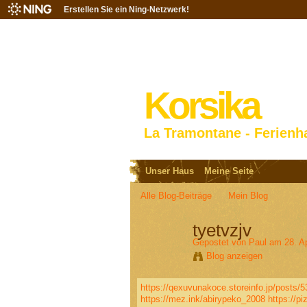
Erstellen Sie ein Ning-Netzwerk!
Korsika
La Tramontane - Ferienh
Unser Haus
Meine Seite
Alle Blog-Beiträge
Mein Blog
tyetvzjv
Gepostet von
Paul
am 28. Ap
Blog anzeigen
https://qexuvunakoce.storeinfo.jp/posts/
https://mez.ink/abirypeko_2008
https://p