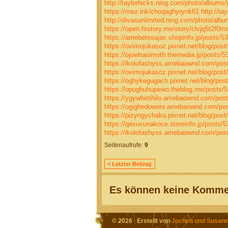
http://taylorhicks.ning.com/photo/albums
https://mez.ink/choqaghyrynk61
http://t
http://divasunlimited.ning.com/photo/albu
https://open.firstory.me/story/clvjq5t2f
https://amebetesajax.shopinfo.jp/posts/5
https://ovimojukasoz.pixnet.net/blog/pos
https://ojowhasimoth.themedia.jp/posts/
https://ikolofashyss.amebaownd.com/pos
https://ovimojukasoz.pixnet.net/blog/pos
https://oghykegugach.pixnet.net/blog/pos
https://opughuhupewo.theblog.me/posts/
https://ygywhetihilo.amebaownd.com/pos
https://ogighedowoni.amebaownd.com/po
https://pizyngychaka.pixnet.net/blog/pos
https://qexuvunakoce.storeinfo.jp/posts/
https://ikolofashyss.amebaownd.com/pos
Seitenaufrufe:
9
< Letzter Beitrag
Es können keine Kommen
© 2026 Erstellt von
Jochen und Susann