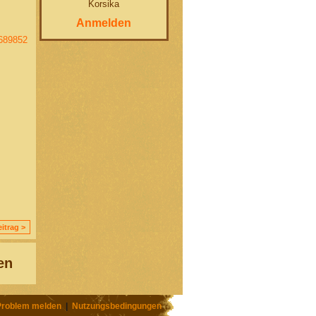
Korsika
Anmelden
1689852
itrag >
en
Problem melden
|
Nutzungsbedingungen