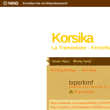
Erstellen Sie ein Ning-Netzwerk!
Korsika
La Tramontane - Ferienh
Unser Haus
Meine Seite
Alle Blog-Beiträge
Mein Blog
txpsrkmf
Gepostet von
Carrol
am 27. 
Blog anzeigen
https://wakelet.com/wake/MlANcQ316hD
https://twitter.com/GlenMack128929/sta