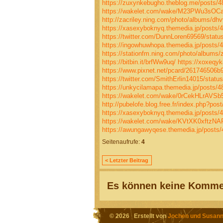
https://zuxynkebugho.theblog.me/posts/
https://wakelet.com/wake/M23PWu3sO
http://zacriley.ning.com/photo/albums/dhv
https://xasexyboknyq.themedia.jp/posts/
https://twitter.com/DunnLoren69569/sta
https://ingowhuwhopa.themedia.jp/posts/
https://stationfm.ning.com/photo/albums
https://bitbin.it/brfWw9uq/
https://xoxeqy
https://www.pixnet.net/pcard/261746506b9
https://twitter.com/SmithErlin14015/sta
https://unkycilamapa.themedia.jp/posts/
https://wakelet.com/wake/0rCekHLrAVS
http://pubelofe.blog.free.fr/index.php?po
https://xasexyboknyq.themedia.jp/posts/
https://wakelet.com/wake/KVtXK0xftzN
https://awungawyqese.themedia.jp/posts
Seitenaufrufe:
4
< Letzter Beitrag
Es können keine Kommen
© 2026 Erstellt von
Jochen und Susann