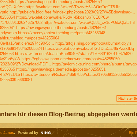
48255045
https://xaviwhapogol.themedia.jp/posts/48255071
CaoAQG_Xi9Hn
https://wakelet.com/wake/VFwsvrH5UAOnCrgGT5JIr
vptio
http://pubelofe.blog.free.fr/index.php?post/2023/09/27/%5Bdownload-...
48255054
https://wakelet.com/wake/R5dVI-l5kcsn3pT6E8PCw
tus/1706891326246257062
https://wakelet.com/wake/Q58L_cv1qPUitxQlxEThI
48255041
https://awungawyqese.themedia.jp/posts/48255061
/zndysmzn
https://xoxeqykahicu.theblog.me/posts/48255048
kahicu.theblog.me/posts/48255064
3e4fa16/article/e1974c90-5c...
http://tnfdjs.ning.com/photo/albums/tldpjyls
tus/1706891493452005524
https://wakelet.com/wake/eHGdlDraCaJI8rPzZxIBq
48255053
https://twitter.com/JuanitaBae90406/status/1706891620119875820
b5w21z6ykW
https://eghojowuhano.amebaownd.com/posts/48255050
st/2023/09/27/Download-PDF...
http://taylorhicks.ning.com/photo/albums/tmygb
48255065
https://ingowhuwhopa.themedia.jp/posts/48255051
AFh2AYzU15
https://twitter.com/Richard48587859/status/170689132635512865
/48255039
5663081
Nächster Be
tare für diesen Blog-Beitrag abgegeben werd
e Janus
. Powered by
Ein 