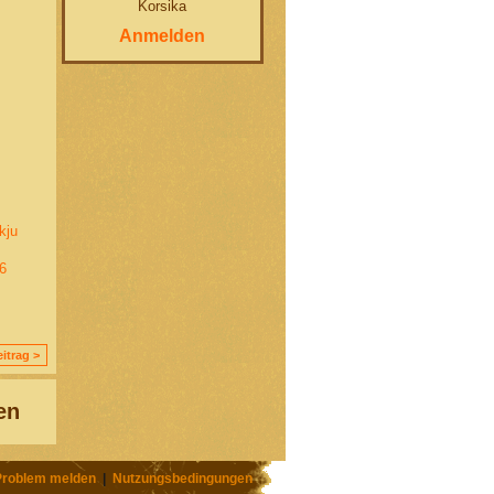
Korsika
Anmelden
kju
6
itrag >
en
Problem melden
|
Nutzungsbedingungen