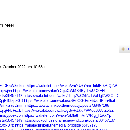
am Meer
Hi
. Oktober 2022 um 10:58am
uO30DBaW8mkeL
https://wakelet.com/wake/vmYU6Ymx_ki5lEt5VtQxW
hxpwjha
https://wakelet.com/wake/YGguGWMB4ByRIwUIOiHH_
sts/38457142
https://wakelet.com/wake/dl_qWaCMZaTVxHgDWXO_D
RXpjKB3zpzGD
https://wakelet.com/wake/xSRqOGGvrF5UoHPIm4bal
h5nWmxG7sDmmn
https://apalachinkeb.themedia.jp/posts/38457189
XqiqFNcFsaL
https://wakelet.com/wake/gBwRZKd7WAduJ03JlZw2Z
bums/ypoekvpn
https://wakelet.com/wake/5MlatfFrVnWRrg_F2AkYp
sts/38457149
https://ipovughyssid.amebaownd.com/posts/38457187
Jfx-Uirz
https://apalachinkeb.themedia.jp/posts/38457175