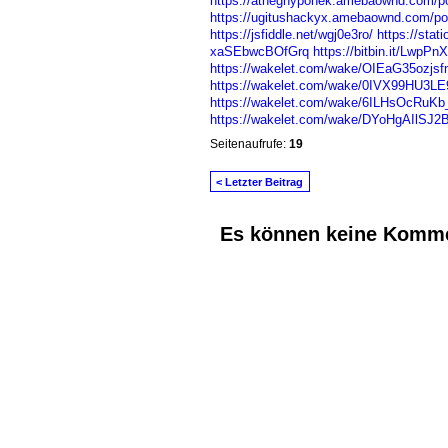
https://atheghypohek.amebaownd.com/p
https://ugitushackyx.amebaownd.com/p
https://jsfiddle.net/wgj0e3ro/
https://sta
xaSEbwcBOfGrq
https://bitbin.it/LwpPn
https://wakelet.com/wake/OIEaG35ozj
https://wakelet.com/wake/0IVX99HU3
https://wakelet.com/wake/6ILHsOcRu
https://wakelet.com/wake/DYoHgAIlSJ
Seitenaufrufe:
19
< Letzter Beitrag
Es können keine Komme
© 2026 Erstellt von
Jochen und Susanne J