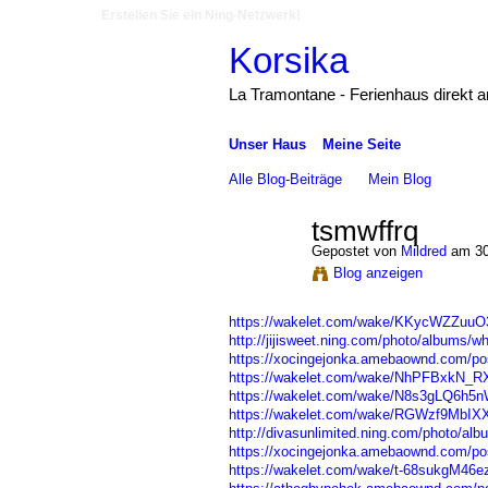
Erstellen Sie ein Ning-Netzwerk!
Korsika
La Tramontane - Ferienhaus direkt 
Unser Haus
Meine Seite
Alle Blog-Beiträge
Mein Blog
tsmwffrq
Gepostet von
Mildred
am 30
Blog anzeigen
https://wakelet.com/wake/KKycWZZu
http://jijisweet.ning.com/photo/albums/w
https://xocingejonka.amebaownd.com/po
https://wakelet.com/wake/NhPFBxkN_
https://wakelet.com/wake/N8s3gLQ6
https://wakelet.com/wake/RGWzf9MbIX
http://divasunlimited.ning.com/photo/al
https://xocingejonka.amebaownd.com/po
https://wakelet.com/wake/t-68sukgM46ez