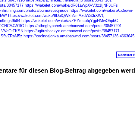
osts/38457193
https://apalachinkeb.themedia.jp/posts/38457181
osts/38457177
https://wakelet.com/wake/dR81aWpXvV3z1IjNF3UFs
tionfm.ning.com/photo/albums/vueqmucv
https://wakelet.com/wake/SCx5own-
XhW/
https://wakelet.com/wake/8DolQWkhNmAzdWS3rXW1j
sfm9mgs9b84
https://wakelet.com/wake/avZPYmcofqYgpHMwOhpbC
LE9CNCA4W1lG
https://atheghypohek.amebaownd.com/posts/38457201
Kb_VVaGtFKSN
https://ugitushackyx.amebaownd.com/posts/38457171
2BS5vZRaM5z
https://xocingejonka.amebaownd.com/posts/38457136
4663645
Nächster B
ntare für diesen Blog-Beitrag abgegeben wer
anus
. Powered by
E