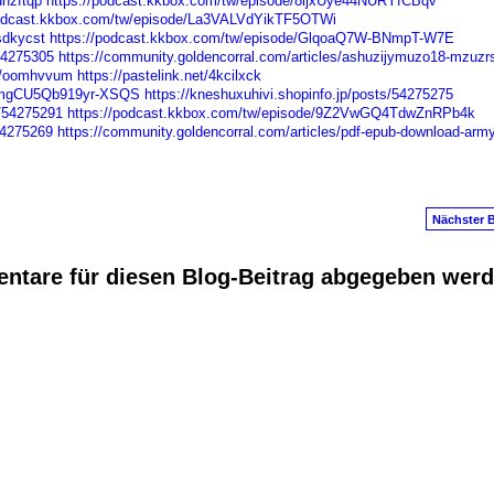
dnzftqp
https://podcast.kkbox.com/tw/episode/8ljxUye44NURYfCBqv
podcast.kkbox.com/tw/episode/La3VALVdYikTF5OTWi
sdkycst
https://podcast.kkbox.com/tw/episode/GlqoaQ7W-BNmpT-W7E
54275305
https://community.goldencorral.com/articles/ashuzijymuzo18-mzuzr
ms/oomhvvum
https://pastelink.net/4kcilxck
e/8mgCU5Qb919yr-XSQS
https://kneshuxuhivi.shopinfo.jp/posts/54275275
s/54275291
https://podcast.kkbox.com/tw/episode/9Z2VwGQ4TdwZnRPb4k
54275269
https://community.goldencorral.com/articles/pdf-epub-download-army-
Nächster B
ntare für diesen Blog-Beitrag abgegeben wer
anus
. Powered by
E