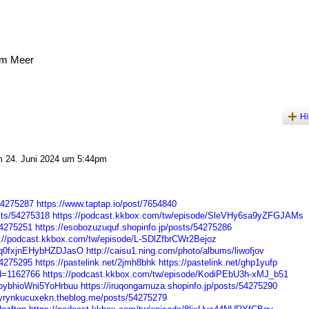
am Meer
Hi
 24. Juni 2024 um 5:44pm
54275287
https://www.taptap.io/post/7654840
sts/54275318
https://podcast.kkbox.com/tw/episode/SleVHy6sa9yZFGJAMs
54275251
https://esobozuzuquf.shopinfo.jp/posts/54275286
://podcast.kkbox.com/tw/episode/L-SDlZfbrCWr2Bejoz
/Oq0fxjnEHybHZDJasO
http://caisu1.ning.com/photo/albums/liwofjov
54275295
https://pastelink.net/2jmh8bhk
https://pastelink.net/ghp1yufp
id=1162766
https://podcast.kkbox.com/tw/episode/KodiPEbU3h-xMJ_b51
OoybhioWni5YoHrbuu
https://iruqongamuza.shopinfo.jp/posts/54275290
/yrynkucuxekn.theblog.me/posts/54275279