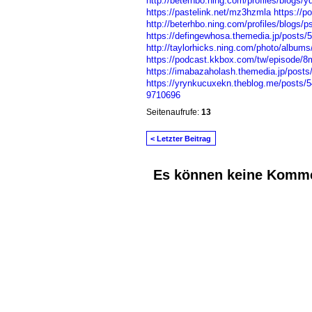
http://beterhbo.ning.com/profiles/blogs/y
https://pastelink.net/mz3hzmla
https://
http://beterhbo.ning.com/profiles/blogs/p
https://defingewhosa.themedia.jp/posts/
http://taylorhicks.ning.com/photo/albu
https://podcast.kkbox.com/tw/episod
https://imabazaholash.themedia.jp/post
https://yrynkucuxekn.theblog.me/posts/
9710696
Seitenaufrufe:
13
< Letzter Beitrag
Es können keine Komme
© 2026 Erstellt von
Jochen und Susanne J