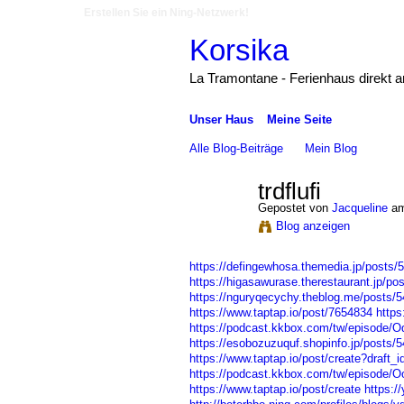
Erstellen Sie ein Ning-Netzwerk!
Korsika
La Tramontane - Ferienhaus direkt 
Unser Haus
Meine Seite
Alle Blog-Beiträge
Mein Blog
trdflufi
Gepostet von
Jacqueline
am
Blog anzeigen
https://defingewhosa.themedia.jp/posts/
https://higasawurase.therestaurant.jp/po
https://nguryqecychy.theblog.me/posts/
https://www.taptap.io/post/7654834
https
https://podcast.kkbox.com/tw/episode
https://esobozuzuquf.shopinfo.jp/posts/
https://www.taptap.io/post/create?draft_
https://podcast.kkbox.com/tw/episode/
https://www.taptap.io/post/create
https:/