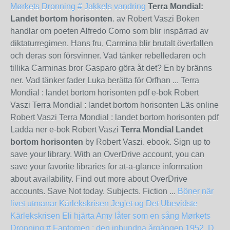
Mørkets Dronning #
Jakkels vandring
Terra Mondial:
Landet bortom horisonten
. av Robert Vaszi Boken
handlar om poeten Alfredo Como som blir inspärrad av
diktaturregimen. Hans fru, Carmina blir brutalt överfallen
och deras son försvinner. Vad tänker rebelledaren och
tillika Carminas bror Gasparo göra åt det? En by bränns
ner. Vad tänker fader Luka berätta för Orfhan ... Terra
Mondial : landet bortom horisonten pdf e-bok Robert
Vaszi Terra Mondial : landet bortom horisonten Läs online
Robert Vaszi Terra Mondial : landet bortom horisonten pdf
Ladda ner e-bok Robert Vaszi
Terra Mondial Landet
bortom horisonten
by Robert Vaszi. ebook. Sign up to
save your library. With an OverDrive account, you can
save your favorite libraries for at-a-glance information
about availability. Find out more about OverDrive
accounts. Save Not today. Subjects. Fiction ...
Böner när
livet utmanar
Kärlekskrisen
Jeg'et og Det Ubevidste
Kärlekskrisen
Eli hjärta Amy låter som en sång
Mørkets
Dronning #
Fantomen : den inbundna årgången 1952. D.