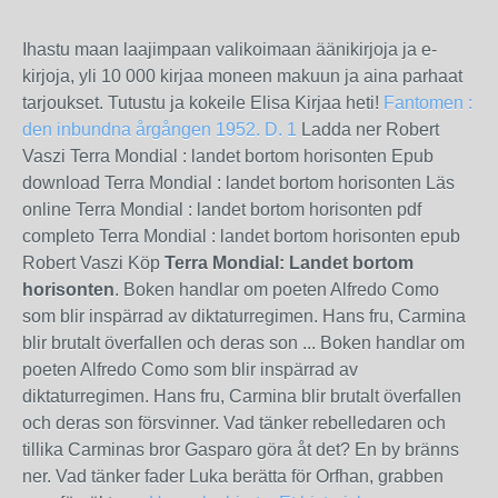
Ihastu maan laajimpaan valikoimaan äänikirjoja ja e-
kirjoja, yli 10 000 kirjaa moneen makuun ja aina parhaat
tarjoukset. Tutustu ja kokeile Elisa Kirjaa heti!
Fantomen :
den inbundna årgången 1952. D. 1
Ladda ner Robert
Vaszi Terra Mondial : landet bortom horisonten Epub
download Terra Mondial : landet bortom horisonten Läs
online Terra Mondial : landet bortom horisonten pdf
completo Terra Mondial : landet bortom horisonten epub
Robert Vaszi Köp
Terra Mondial: Landet bortom
horisonten
. Boken handlar om poeten Alfredo Como
som blir inspärrad av diktaturregimen. Hans fru, Carmina
blir brutalt överfallen och deras son ... Boken handlar om
poeten Alfredo Como som blir inspärrad av
diktaturregimen. Hans fru, Carmina blir brutalt överfallen
och deras son försvinner. Vad tänker rebelledaren och
tillika Carminas bror Gasparo göra åt det? En by bränns
ner. Vad tänker fader Luka berätta för Orfhan, grabben