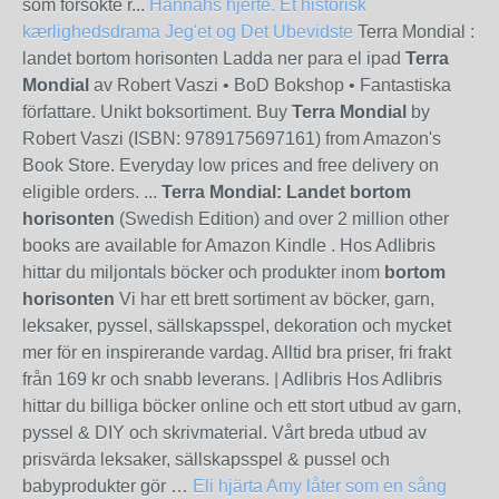
som försökte r...
Hannahs hjerte. Et historisk
kærlighedsdrama
Jeg'et og Det Ubevidste
Terra Mondial :
landet bortom horisonten Ladda ner para el ipad
Terra
Mondial
av Robert Vaszi • BoD Bokshop • Fantastiska
författare. Unikt boksortiment. Buy
Terra Mondial
by
Robert Vaszi (ISBN: 9789175697161) from Amazon's
Book Store. Everyday low prices and free delivery on
eligible orders. ...
Terra Mondial: Landet bortom
horisonten
(Swedish Edition) and over 2 million other
books are available for Amazon Kindle . Hos Adlibris
hittar du miljontals böcker och produkter inom
bortom
horisonten
Vi har ett brett sortiment av böcker, garn,
leksaker, pyssel, sällskapsspel, dekoration och mycket
mer för en inspirerande vardag. Alltid bra priser, fri frakt
från 169 kr och snabb leverans. | Adlibris Hos Adlibris
hittar du billiga böcker online och ett stort utbud av garn,
pyssel & DIY och skrivmaterial. Vårt breda utbud av
prisvärda leksaker, sällskapsspel & pussel och
babyprodukter gör …
Eli hjärta Amy låter som en sång