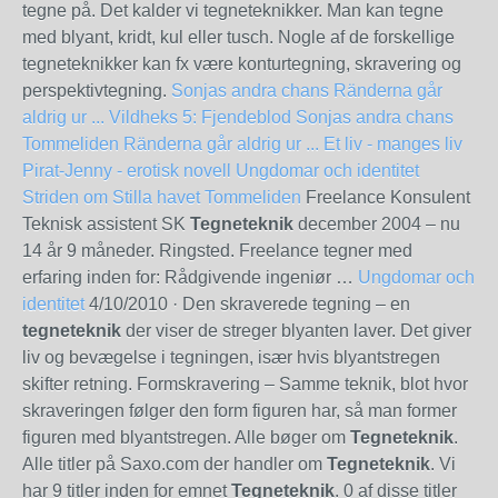
tegne på. Det kalder vi tegneteknikker. Man kan tegne
med blyant, kridt, kul eller tusch. Nogle af de forskellige
tegneteknikker kan fx være konturtegning, skravering og
perspektivtegning.
Sonjas andra chans
Ränderna går
aldrig ur ...
Vildheks 5: Fjendeblod
Sonjas andra chans
Tommeliden
Ränderna går aldrig ur ...
Et liv - manges liv
Pirat-Jenny - erotisk novell
Ungdomar och identitet
Striden om Stilla havet
Tommeliden
Freelance Konsulent
Teknisk assistent SK
Tegneteknik
december 2004 – nu
14 år 9 måneder. Ringsted. Freelance tegner med
erfaring inden for: Rådgivende ingeniør …
Ungdomar och
identitet
4/10/2010
· Den skraverede tegning – en
tegneteknik
der viser de streger blyanten laver. Det giver
liv og bevægelse i tegningen, især hvis blyantstregen
skifter retning. Formskravering – Samme teknik, blot hvor
skraveringen følger den form figuren har, så man former
figuren med blyantstregen. Alle bøger om
Tegneteknik
.
Alle titler på Saxo.com der handler om
Tegneteknik
. Vi
har 9 titler inden for emnet
Tegneteknik
. 0 af disse titler