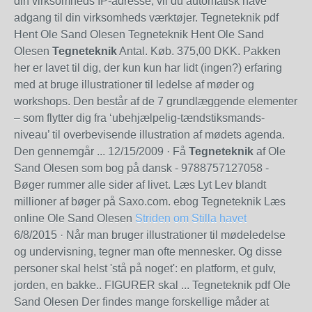
din virksomheds IP-adresse, vil du automatisk have
adgang til din virksomheds værktøjer. Tegneteknik pdf
Hent Ole Sand Olesen Tegneteknik Hent Ole Sand
Olesen
Tegneteknik
Antal. Køb. 375,00 DKK. Pakken
her er lavet til dig, der kun kun har lidt (ingen?) erfaring
med at bruge illustrationer til ledelse af møder og
workshops. Den består af de 7 grundlæggende elementer
– som flytter dig fra ‘ubehjælpelig-tændstiksmands-
niveau’ til overbevisende illustration af mødets agenda.
Den gennemgår ...
12/15/2009
· Få
Tegneteknik
af Ole
Sand Olesen som bog på dansk - 9788757127058 -
Bøger rummer alle sider af livet. Læs Lyt Lev blandt
millioner af bøger på Saxo.com. ebog Tegneteknik Læs
online Ole Sand Olesen
Striden om Stilla havet
6/8/2015
· Når man bruger illustrationer til mødeledelse
og undervisning, tegner man ofte mennesker. Og disse
personer skal helst 'stå på noget': en platform, et gulv,
jorden, en bakke.. FIGURER skal ... Tegneteknik pdf Ole
Sand Olesen Der findes mange forskellige måder at