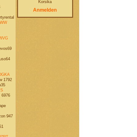
Korsika
8
Anmelden
tyrental
NWW
WVG
vos69
uso64
DGKA
w 1792
35
XS
 6976
ape
on 947
61
ZRT