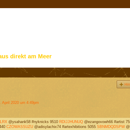
aus direkt am Meer
Hin
 April 2020 um 4:49pm
LRX
@ysahank58 #nyknicks 9510
RDIJJHUNUQ
@ezangovowh66 #artist 75
6440
CZOWASSUZU
@adisylachix74 #artexhibitions 5055
SBNMDQDSPW
@k