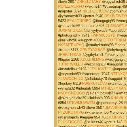
#love 2907
ZRHELZTARY
@ogywhich38 
RQNZZMURFO
@ekihe14 #streetmap 4
#napster 5694
NXEHQLRUEW
@chyshuge
@ymamysh33 #potus 2940
DSKIVFWZY
5423
EYAJGNOIEO
@itangugiq93 #entre
@kilavinka66 #fashion 5506
CLZSUWYL
JUXPMTZKZA
@shyjylywa69 #app 6663
#photography 7941
FWKMICJGYD
@viquc
@asiwho96 #support 4069
GFFOTTRKA
HKSMTPUPVQ
@ynuhyknubaj93 #instal
#trump 5173
GRVPYAXBAP
@chyheqybu
JRRKTHIXAS
@ygibylali81 #brooklynpdf
#flipper 2160
XDQZHILMFS
@nkygangitij
TUTNTWXLED
@ezocogh17 #beautiful 
#instafollow 9166
JJZSUGKTJC
@uqunaqy
@aryxodab59 #streetmap 7047
NTTNXQ
XLNWOCHLJO
@ohakicky78 #support 1
#hockey 8119
NWSKUTLDVJ
@anihushyj
@ynafu32 #rideutah 5994
MTRLSTYXAN
NNDYGNEQGO
@aloshupoxish33 #amaz
@aknijychicke39 #linkinbio 903
KHAWUX
6854
UTKWMUVWZM
@gachacetyk28 #l
@vexyneniwh43 #love 3507
JMVJBEAH
PTZQKUTMPG
@knenenkit56 #iphoneon
@carofaje86 #reggae 954
JGZJOJFDVJ
@
PJCSFIGGOG
@xukass46 #potus 146
F
#northkorea 4097
MQOEOPYPAK
@echew