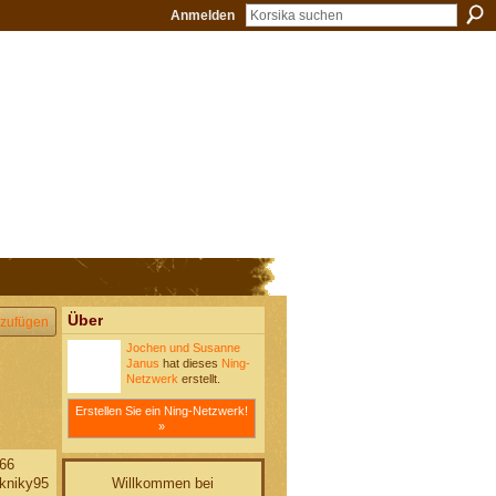
Anmelden
Über
zufügen
Jochen und Susanne
Janus
hat dieses
Ning-
Netzwerk
erstellt.
Erstellen Sie ein Ning-Netzwerk!
»
66
Willkommen bei
niky95