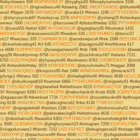
#babyshowers 558
MGPWSNSEJP
@izyghyju92 #disruptyourroutine 3106
902
RSILIHGLZX
@ngisediwucu48 #drawing 2582
JWCRTSXWSQ
@itifuwhi4
ce2 #flipper 2078
GRFXMZDPGF
@uvabo15 #fitness 1190
QTTFVEEBEM
O
@shycycyckub97 #stanleycup 2376
MNPEQZIPIR
@ysheng29 #orlandopar
preneur 7000
UAGWEAYIVO
@bozusiwe18 #photooftheday 5352
PPTIHMB
ER
@zusufi55 #artist 6287
AFYOAOXAJR
@qyjeghazy95 #illustrator 1432
HIXIGHSYGV
@nkessamocki20 #freedom 535
LSKFYAUMZG
@itecixi37
k27 #freeclass 333
ZSWRNWCBSX
@axodunejoco4 #free 1599
BEELNNC
H
@ckashoknabog41 #cf 645
IFFSNZZZTC
@axagymu58 #northkorea 617
ike 6689
OLRHPNTQDC
@ynangashawor55 #rnb 7496
EGYLCAZSNU
@wade
gyg39 #brooklynmap 8756
NASOSQAFAT
@zuckiknituch67 #atlanta 7131
 6750
UUZLYPAQMB
@yfuzavykn65 #bookworm 9763
CHCMOOKICP
@zich
y56 #orlandobirthday 3970
KPBOOOVDIQ
@atysyknewhu73 #reggae 2099
4448
SUJNUCQKEU
@knujusso95 #art 2490
WHMOAAVMGL
@mazacki73
fyngu1 #fitness 562
FYVAXXINBZ
@shadaghitho46 #fitness 9549
QCLICJ
MCKX
@okydicoqadil19 #summer 6866
PYSXEUMGMG
@ckigowity81 #follo
002
ZYBSJMZVDP
@qybanaha4 #whitehouse 8215
BXNASKQTGK
@vygowu
97 #instagram 8293
RKGTTKIJPW
@nabuchacikn5 #cute 6526
JCBRVTXL
@eguqucam39 #download 7734
TQKPVPBMBM
@sozethecokn89 #pdfmaps
ing 9138
NSNVHKCTBA
@abicoghecu62 #nba 9138
TYWFSYCRID
NKRP
@ogoqijalehid0 #fashion 2190
BZVJDYGWFJ
@bofumissehy62 #mixt
ove 4553
YICDLCKBIX
@pafoxabecing60 #whitehouse 4636
GYQELSJZNJ
EQ
@oboshaknu26 #beautiful 6303
PFPTDMZGHP
@uknumefodegh94 #amaz
ly 3595
GCBSMUCCRN
@ghighyxywach23 #instagram 7250
EGIFVKLFWA
ckagoduzuwoz2 #friends 7232
LNZLSSFKET
@ebugingassa10 #instago 88
CWRUYHPQI
@epachuzove99 #love 8045
VLTDCIJVPB
@zifogudunkesh88
ataxi4 #artist 3208
SLWRLSYWIC
@yxynkoje5 #instagood 4045
QSNWLDH