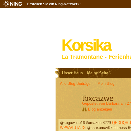
Erstellen Sie ein Ning-Netzwerk!
Korsika
La Tramontane - Ferienh
Unser Haus
Meine Seite
Alle Blog-Beiträge
Mein Blog
tbxcazwe
Gepostet von
Barbara
am 27.
Blog anzeigen
@koguwuce16 #amazon 8229
QEDDQRU
WPWVIUTAJG
@ssaxumav97 #fitness 