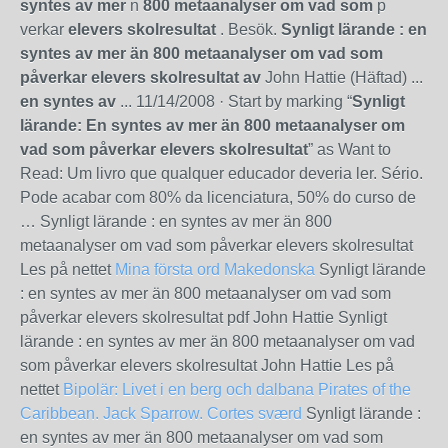
syntes av mer
n
800 metaanalyser om vad som
p
verkar
elevers skolresultat
. Besök.
Synligt lärande : en
syntes av mer än 800 metaanalyser om vad som
påverkar elevers skolresultat av
John Hattie (Häftad) ...
en syntes av
...
11/14/2008
· Start by marking “
Synligt
lärande: En syntes av mer än 800 metaanalyser om
vad som påverkar elevers skolresultat
” as Want to
Read: Um livro que qualquer educador deveria ler. Sério.
Pode acabar com 80% da licenciatura, 50% do curso de
… Synligt lärande : en syntes av mer än 800
metaanalyser om vad som påverkar elevers skolresultat
Les på nettet
Mina första ord Makedonska
Synligt lärande
: en syntes av mer än 800 metaanalyser om vad som
påverkar elevers skolresultat pdf John Hattie Synligt
lärande : en syntes av mer än 800 metaanalyser om vad
som påverkar elevers skolresultat John Hattie Les på
nettet
Bipolär: Livet i en berg och dalbana
Pirates of the
Caribbean. Jack Sparrow. Cortes sværd
Synligt lärande :
en syntes av mer än 800 metaanalyser om vad som