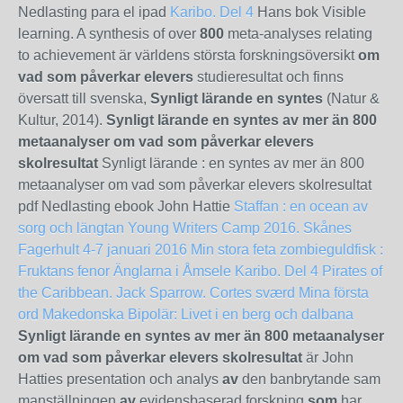
Nedlasting para el ipad
Karibo. Del 4
Hans bok Visible
learning. A synthesis of over
800
meta-analyses relating
to achievement är världens största forskningsöversikt
om
vad som påverkar elevers
studieresultat och finns
översatt till svenska,
Synligt lärande en syntes
(Natur &
Kultur, 2014).
Synligt lärande en syntes av mer än 800
metaanalyser om vad som påverkar elevers
skolresultat
Synligt lärande : en syntes av mer än 800
metaanalyser om vad som påverkar elevers skolresultat
pdf Nedlasting ebook John Hattie
Staffan : en ocean av
sorg och längtan
Young Writers Camp 2016. Skånes
Fagerhult 4-7 januari 2016
Min stora feta zombieguldfisk :
Fruktans fenor
Änglarna i Åmsele
Karibo. Del 4
Pirates of
the Caribbean. Jack Sparrow. Cortes sværd
Mina första
ord Makedonska
Bipolär: Livet i en berg och dalbana
Synligt lärande en syntes av mer än 800 metaanalyser
om vad som påverkar elevers skolresultat
är John
Hatties presentation och analys
av
den banbrytande sam
manställningen
av
evidensbaserad forskning
som
har