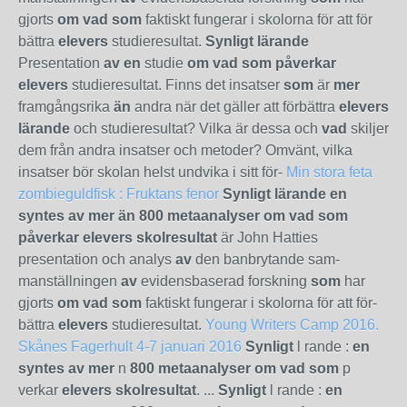
gjorts
om vad som
faktiskt fungerar i skolorna för att för
bättra
elevers
studieresultat.
Synligt lärande
Presentation
av en
studie
om vad som påverkar
elevers
studieresultat. Finns det insatser
som
är
mer
framgångsrika
än
andra när det gäller att förbättra
elevers
lärande
och studieresultat? Vilka är dessa och
vad
skiljer
dem från andra insatser och metoder? Omvänt, vilka
insatser bör skolan helst undvika i sitt för-
Min stora feta
zombieguldfisk : Fruktans fenor
Synligt lärande en
syntes av mer än 800 metaanalyser om vad som
påverkar elevers skolresultat
är John Hatties
presentation och analys
av
den banbrytande sam­
manställningen
av
evidensbaserad forskning
som
har
gjorts
om vad som
faktiskt fungerar i skolorna för att för­
bättra
elevers
studieresultat.
Young Writers Camp 2016.
Skånes Fagerhult 4-7 januari 2016
Synligt
l rande :
en
syntes av mer
n
800 metaanalyser om vad som
p
verkar
elevers skolresultat
. ...
Synligt
l rande :
en