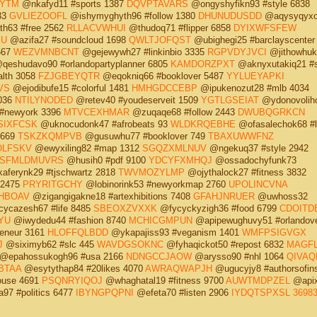
YTM
@nkafyd11 #sports 1387
DQVPTAVARS
@ongyshyfikn93 #style 6838
33
GVLIEZOOFL
@ishymyghyth96 #follow 1380
DHUNUDUSDD
@aqysyqyxo
h63 #free 2562
RLLACVWHUI
@thudoq71 #flipper 6858
DYIXWFSFEW
XU
@azifa27 #soundcloud 1698
QWLTJOFQST
@ubighegi25 #barclayscenter
667
WEZVMNBCNT
@gejewywh27 #linkinbio 3335
RGPVDYJVCI
@jithowhuk
eshudavo90 #orlandopartyplanner 6805
KAMDORZPXT
@aknyxutakiq21 #s
lth 3058
FZJGBEYQTR
@eqokniq66 #booklover 5487
YYLUEYAPKI
VS
@ejodibufe15 #colorful 1481
HMHGDCCEBP
@ipukenozut28 #mlb 4034
036
NTILYNODED
@retev40 #youdeserveit 1509
YGTLGSEIAT
@ydonovolih
#newyork 3396
MTVCEXHMAR
@zuqaqe68 #follow 2443
DWUBQGRKCN
SIXFCSK
@uknocudonk47 #afrobeats 93
WLDKRQEBHE
@ofasalechok68 #l
 669
TSKZKQMPVB
@gusuwhu77 #booklover 749
TBAXUWWFNZ
LFSKV
@ewyxiling82 #map 1312
SGQZXMLNUV
@ngekuq37 #style 2942
SFMLDMUVRS
@husih0 #pdf 9100
YDCYFXMHQJ
@ossadochyfunk73
ferynk29 #tjschwartz 2818
TWVMOZYLMP
@ojythalock27 #fitness 3832
 2475
PRYRITGCHY
@lobinorink53 #newyorkmap 2760
UPOLINCVNA
HBOAV
@zigangigakne18 #artexhibitions 7408
GFAHJNRUER
@uwhoss32
ycazesh67 #life 8485
SBEOXZVXXK
@fycyckyzigh36 #food 6799
CDOITD
YU
@iwydedu44 #fashion 8740
MCHICGMPUN
@apipewughuvy51 #orlandov
eneur 3161
HLOFFQLBDD
@ykapajiss93 #veganism 1401
WMFPSIGVGX
J
@siximyb62 #slc 445
WAVDGSOKNC
@fyhaqickot50 #repost 6832
MAGFL
@epahossukogh96 #usa 2166
NDNGCCJAOW
@arysso90 #nhl 1064
QIVAQ
BTAA
@esytythap84 #20likes 4070
AWRAQWAPJH
@ugucyjy8 #authorsofin
ouse 4691
PSQNRYIQOJ
@whaghatal19 #fitness 9700
AUWTMDPZEL
@api
97 #politics 6477
IBYNGPQPNI
@efeta70 #listen 2906
IYDQTSPXSL
36983