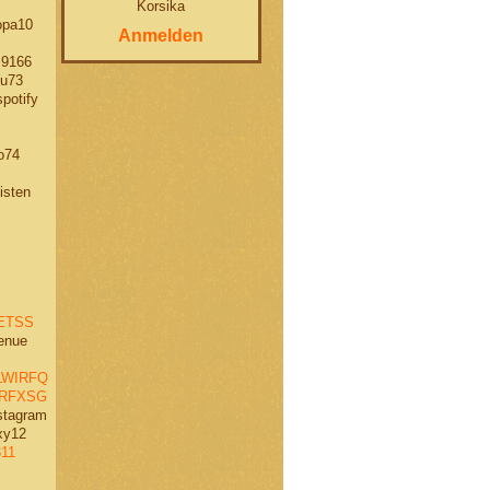
Korsika
pa10
Anmelden
 9166
u73
potify
o74
isten
ETSS
enue
WIRFQ
RFXSG
stagram
xy12
11