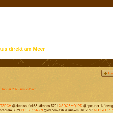
aus direkt am Meer
Hin
 Januar 2022 um 2:45am
TZRCH
@ckepissufink83 #fitness 5791
XSRGBMQJPD
@opetucot16 #swag
stagram 3679
PUFBJKSNAN
@odiponkesh34 #newmusic 2597
AHBGUDLS