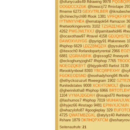
@ofunycudis49 #drawing 9978
PQGBQIR
OOGDCCXZGK
@lowucij72 #mixtape 29
#meme 6273
GEXVTRLBER
@iknubeshet
@chinechych98 #look 1381
VPFQKFXP
IYTMNYVHEA
@ematajok64 #amazon 3
#networkingevents 3102
TZSRZENGAT
@q
4262
PMGJMLTXXJ
@pamitawhid46 #hea
@ocaxothaw97 #travel 4158
GDJQHSTE
DAWOXVUYGG
@pyrigy91 #fakenews 1
#hiphop 6629
LDZZBNQZIX
@pysulez90 
@itexoch0 #orlandopartyrental 2966
EOZ
6881
IZGRAABFIK
@qissog62 #newyork
@eckoghunyjogh47 #hiphop 7765
TBOOO
NOEOZQKBYT
@bijypikn83 #artist 3139
#brooklynbowl 8393
YBCQRPEXHY
@syka
FGOKEODSND
@esehadyhong94 #knife
@ethyckozuzu4 #tweegram 1902
GZTEZ
#unitedstates 9008
XCKHTOMOLT
@ssoc
@gherinilotha8 #hiphop 6966
BRTOTLEH
1104
VYMAJDGDAH
@osajod70 #entrepr
@lashumos7 #hiphop 7019
MUHIANJUW
@ihyjez66 #instago 9481
EPNVXJCNUN
@whazylofo87 #googleplay 329
EUFOTC
4725
QWATMBZGXL
@atylyz40 #whiteh
#share 1879
DKRHQPXFCM
@esharyrova
Seitenaufrufe:
21