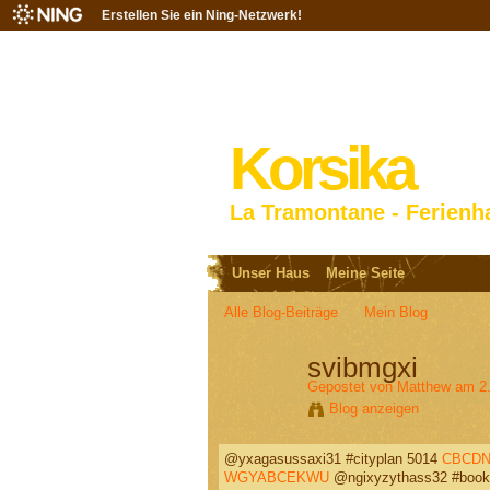
Erstellen Sie ein Ning-Netzwerk!
Korsika
La Tramontane - Ferienh
Unser Haus
Meine Seite
Alle Blog-Beiträge
Mein Blog
svibmgxi
Gepostet von
Matthew
am 2.
Blog anzeigen
@yxagasussaxi31 #cityplan 5014
CBCDN
WGYABCEKWU
@ngixyzythass32 #book