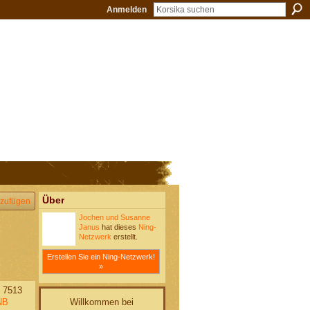
Anmelden
Über
zufügen
Jochen und Susanne
Janus
hat dieses
Ning-
Netzwerk
erstellt.
Erstellen Sie ein Ning-Netzwerk!
»
 7513
Willkommen bei
NB