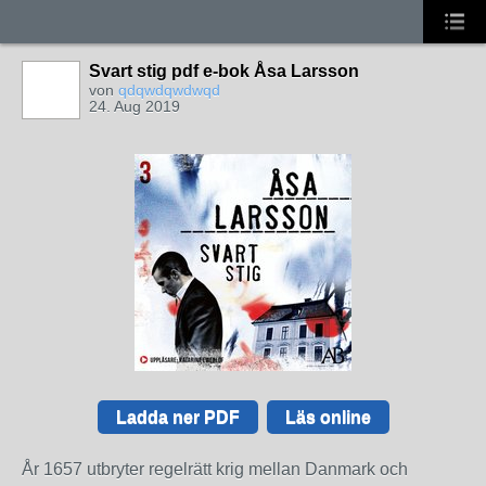
Svart stig pdf e-bok Åsa Larsson
von
qdqwdqwdwqd
24. Aug 2019
Ladda ner PDF
Läs online
År 1657 utbryter regelrätt krig mellan Danmark och