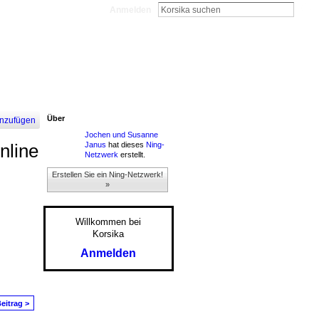
Anmelden
Über
nzufügen
Jochen und Susanne
Janus
hat dieses
Ning-
nline
Netzwerk
erstellt.
Erstellen Sie ein Ning-Netzwerk!
»
Willkommen bei
Korsika
Anmelden
eitrag >