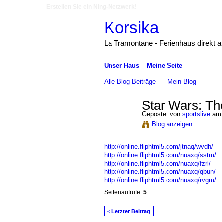
Erstellen Sie ein Ning-Netzwerk!
Korsika
La Tramontane - Ferienhaus direkt 
Unser Haus
Meine Seite
Alle Blog-Beiträge
Mein Blog
Star Wars: Th
Gepostet von
sportslive
am 
Blog anzeigen
http://online.fliphtml5.com/jtnaq/wvdh/
http://online.fliphtml5.com/nuaxq/sstm/
http://online.fliphtml5.com/nuaxq/fzrl/
http://online.fliphtml5.com/nuaxq/qbun/
http://online.fliphtml5.com/nuaxq/rvgm/
Seitenaufrufe:
5
< Letzter Beitrag