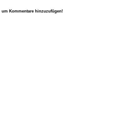
n, um Kommentare hinzuzufügen!
anus
. Powered by
E